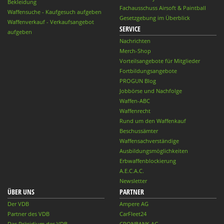
Bekleidung
Fachausschuss Airsoft & Paintball
Waffensuche - Kaufgesuch aufgeben
Gesetzgebung im Überblick
Waffenverkauf - Verkaufsangebot
SERVICE
aufgeben
Nachrichten
Merch-Shop
Vorteilsangebote für Mitglieder
Fortbildungsangebote
PROGUN Blog
Jobbörse und Nachfolge
Waffen-ABC
Waffenrecht
Rund um den Waffenkauf
Beschussämter
Waffensachverständige
Ausbildungsmöglichkeiten
Erbwaffenblockierung
A.E.C.A.C.
Newsletter
ÜBER UNS
PARTNER
Der VDB
Ampere AG
Partner des VDB
CarFleet24
Das Präsidium des VDB
CRONBANK AG