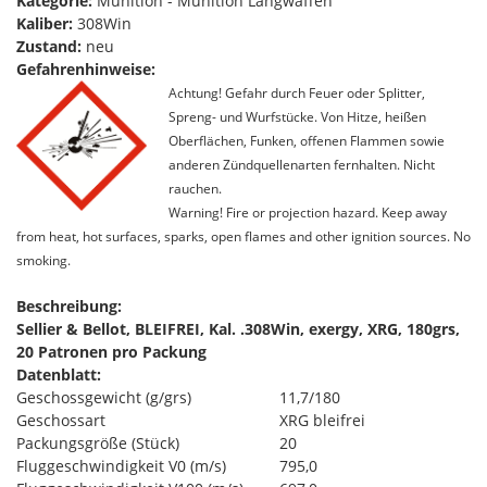
Kategorie:
Munition - Munition Langwaffen
Kaliber:
308Win
Zustand:
neu
Gefahrenhinweise:
Achtung! Gefahr durch Feuer oder Splitter,
Spreng- und Wurfstücke. Von Hitze, heißen
Oberflächen, Funken, offenen Flammen sowie
anderen Zündquellenarten fernhalten. Nicht
rauchen.
Warning! Fire or projection hazard. Keep away
from heat, hot surfaces, sparks, open flames and other ignition sources. No
smoking.
Beschreibung:
Sellier & Bellot, BLEIFREI, Kal. .308Win, exergy, XRG, 180grs,
20 Patronen pro Packung
Datenblatt:
Geschossgewicht (g/grs)
11,7/180
Geschossart
XRG bleifrei
Packungsgröße (Stück)
20
Fluggeschwindigkeit V0 (m/s)
795,0