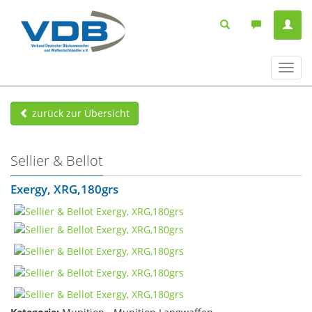
Navig
ein-/
zurück zur Übersicht
Sellier & Bellot
Exergy, XRG,180grs