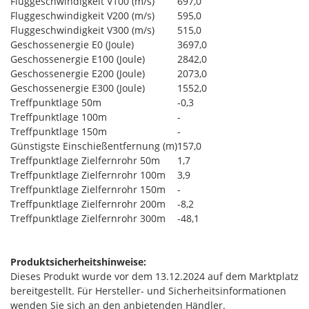
Fluggeschwindigkeit V100 (m/s)
697,0
Fluggeschwindigkeit V200 (m/s)
595,0
Fluggeschwindigkeit V300 (m/s)
515,0
Geschossenergie E0 (Joule)
3697,0
Geschossenergie E100 (Joule)
2842,0
Geschossenergie E200 (Joule)
2073,0
Geschossenergie E300 (Joule)
1552,0
Treffpunktlage 50m
-0,3
Treffpunktlage 100m
-
Treffpunktlage 150m
-
Günstigste Einschießentfernung (m)
157,0
Treffpunktlage Zielfernrohr 50m
1,7
Treffpunktlage Zielfernrohr 100m
3,9
Treffpunktlage Zielfernrohr 150m
-
Treffpunktlage Zielfernrohr 200m
-8,2
Treffpunktlage Zielfernrohr 300m
-48,1
Produktsicherheitshinweise:
Dieses Produkt wurde vor dem 13.12.2024 auf dem Marktplatz
bereitgestellt. Für Hersteller- und Sicherheitsinformationen
wenden Sie sich an den anbietenden Händler.