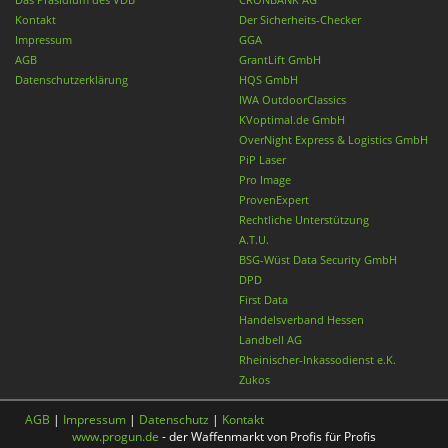
Kontakt
Der Sicherheits-Checker
Impressum
GGA
AGB
GrantLift GmbH
Datenschutzerklärung
HQS GmbH
IWA OutdoorClassics
KVoptimal.de GmbH
OverNight Express & Logistics GmbH
PiP Laser
Pro Image
ProvenExpert
Rechtliche Unterstützung
A.T.U.
BSG-Wüst Data Security GmbH
DPD
First Data
Handelsverband Hessen
Landbell AG
Rheinischer-Inkassodienst e.K.
Zukos
AGB
|
Impressum
|
Datenschutz
|
Kontakt
www.progun.de
- der Waffenmarkt von Profis für Profis