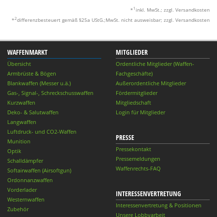
1
*
inkl. MwSt.; zzgl. Versandkosten
2
*
differenzbesteuert gemäß §25a UStG.;MwSt. nicht ausweisbar; zzgl. Versandkosten
WAFFENMARKT
MITGLIEDER
Übersicht
Ordentliche Mitglieder (Waffen-
Armbrüste & Bögen
Fachgeschäfte)
Blankwaffen (Messer u.ä.)
Außerordentliche Mitglieder
Gas-, Signal-, Schreckschusswaffen
Fördermitglieder
Kurzwaffen
Mitgliedschaft
Deko- & Salutwaffen
Login für Mitglieder
Langwaffen
Luftdruck- und CO2-Waffen
PRESSE
Munition
Pressekontakt
Optik
Pressemeldungen
Schalldämpfer
Waffenrechts-FAQ
Softairwaffen (Airsoftgun)
Ordonnanzwaffen
Vorderlader
INTERESSENVERTRETUNG
Westernwaffen
Interessenvertretung & Positionen
Zubehör
Unsere Lobbyarbeit