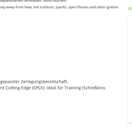
quellenarten fernhalten. Nicht rauchen.
Keep away from heat, hot surfaces, sparks, open flames and other ignition
V
gepasster Zerlegungsbereitschaft.
t Cutting Edge (SPCE): Ideal für Training (Schießkino,