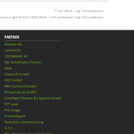
1
*
inkl. MwSt.; zzgl. Versandkosten
esteuert gemäß §25a UStG.;MwSt. nicht ausweisbar; zzgl. Versandkosten
PARTNER
Ampere AG
CarFleet24
CRONBANK AG
Der Sicherheits-Checker
GGA
GrantLift GmbH
HQS GmbH
IWA OutdoorClassics
KVoptimal.de GmbH
OverNight Express & Logistics GmbH
PiP Laser
Pro Image
ProvenExpert
Rechtliche Unterstützung
A.T.U.
BSG-Wüst Data Security GmbH