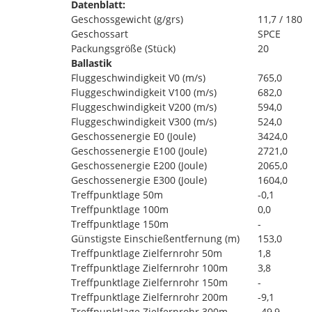
Datenblatt:
Geschossgewicht (g/grs)
11,7 / 180
Geschossart
SPCE
Packungsgröße (Stück)
20
Ballastik
Fluggeschwindigkeit V0 (m/s)
765,0
Fluggeschwindigkeit V100 (m/s)
682,0
Fluggeschwindigkeit V200 (m/s)
594,0
Fluggeschwindigkeit V300 (m/s)
524,0
Geschossenergie E0 (Joule)
3424,0
Geschossenergie E100 (Joule)
2721,0
Geschossenergie E200 (Joule)
2065,0
Geschossenergie E300 (Joule)
1604,0
Treffpunktlage 50m
-0,1
Treffpunktlage 100m
0,0
Treffpunktlage 150m
-
Günstigste Einschießentfernung (m)
153,0
Treffpunktlage Zielfernrohr 50m
1,8
Treffpunktlage Zielfernrohr 100m
3,8
Treffpunktlage Zielfernrohr 150m
-
Treffpunktlage Zielfernrohr 200m
-9,1
Treffpunktlage Zielfernrohr 300m
-49,9