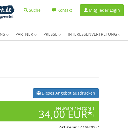
Suche
Kontakt
Mitglieder Login
UNS
PARTNER
PRESSE
INTERESSENVERTRETUNG
Dieses Angebot ausdrucken
Neuware / Festpreis
34,00 EUR*
1
Artikelnr.:
41SB2007