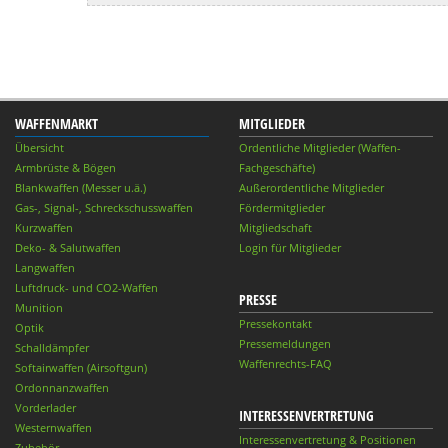
WAFFENMARKT
MITGLIEDER
Übersicht
Ordentliche Mitglieder (Waffen-
Armbrüste & Bögen
Fachgeschäfte)
Blankwaffen (Messer u.ä.)
Außerordentliche Mitglieder
Gas-, Signal-, Schreckschusswaffen
Fördermitglieder
Kurzwaffen
Mitgliedschaft
Deko- & Salutwaffen
Login für Mitglieder
Langwaffen
Luftdruck- und CO2-Waffen
PRESSE
Munition
Pressekontakt
Optik
Pressemeldungen
Schalldämpfer
Waffenrechts-FAQ
Softairwaffen (Airsoftgun)
Ordonnanzwaffen
Vorderlader
INTERESSENVERTRETUNG
Westernwaffen
Interessenvertretung & Positionen
Zubehör