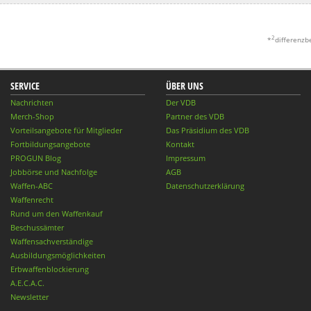
2
*
differenzb
SERVICE
ÜBER UNS
Nachrichten
Der VDB
Merch-Shop
Partner des VDB
Vorteilsangebote für Mitglieder
Das Präsidium des VDB
Fortbildungsangebote
Kontakt
PROGUN Blog
Impressum
Jobbörse und Nachfolge
AGB
Waffen-ABC
Datenschutzerklärung
Waffenrecht
Rund um den Waffenkauf
Beschussämter
Waffensachverständige
Ausbildungsmöglichkeiten
Erbwaffenblockierung
A.E.C.A.C.
Newsletter