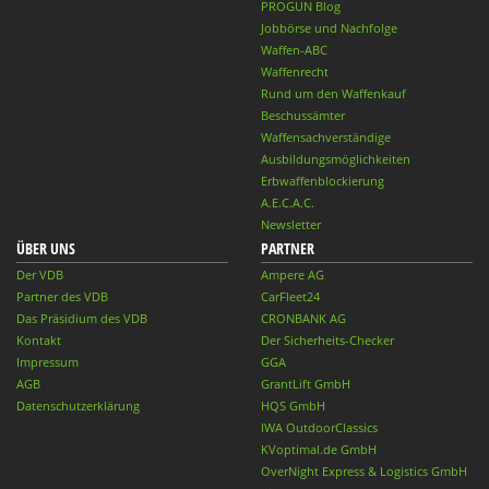
PROGUN Blog
Jobbörse und Nachfolge
Waffen-ABC
Waffenrecht
Rund um den Waffenkauf
Beschussämter
Waffensachverständige
Ausbildungsmöglichkeiten
Erbwaffenblockierung
A.E.C.A.C.
Newsletter
ÜBER UNS
PARTNER
Der VDB
Ampere AG
Partner des VDB
CarFleet24
Das Präsidium des VDB
CRONBANK AG
Kontakt
Der Sicherheits-Checker
Impressum
GGA
AGB
GrantLift GmbH
Datenschutzerklärung
HQS GmbH
IWA OutdoorClassics
KVoptimal.de GmbH
OverNight Express & Logistics GmbH