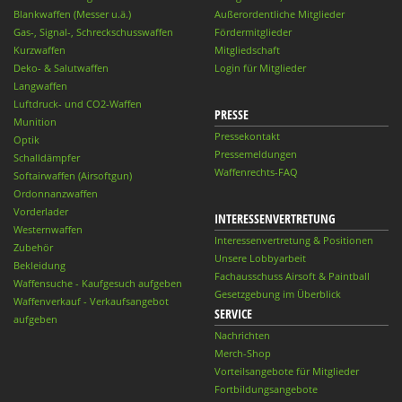
Blankwaffen (Messer u.ä.)
Außerordentliche Mitglieder
Gas-, Signal-, Schreckschusswaffen
Fördermitglieder
Kurzwaffen
Mitgliedschaft
Deko- & Salutwaffen
Login für Mitglieder
Langwaffen
Luftdruck- und CO2-Waffen
PRESSE
Munition
Pressekontakt
Optik
Pressemeldungen
Schalldämpfer
Waffenrechts-FAQ
Softairwaffen (Airsoftgun)
Ordonnanzwaffen
Vorderlader
INTERESSENVERTRETUNG
Westernwaffen
Interessenvertretung & Positionen
Zubehör
Unsere Lobbyarbeit
Bekleidung
Fachausschuss Airsoft & Paintball
Waffensuche - Kaufgesuch aufgeben
Gesetzgebung im Überblick
Waffenverkauf - Verkaufsangebot
SERVICE
aufgeben
Nachrichten
Merch-Shop
Vorteilsangebote für Mitglieder
Fortbildungsangebote