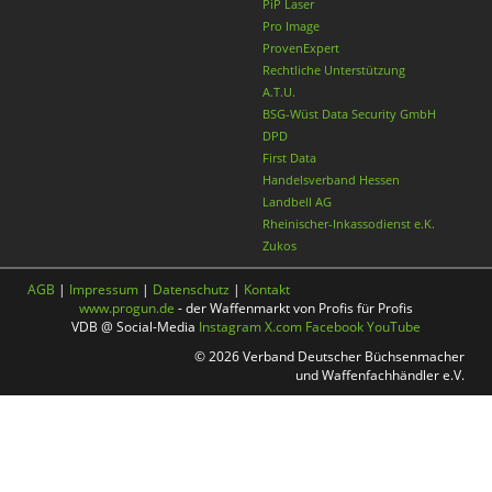
PiP Laser
Pro Image
ProvenExpert
Rechtliche Unterstützung
A.T.U.
BSG-Wüst Data Security GmbH
DPD
First Data
Handelsverband Hessen
Landbell AG
Rheinischer-Inkassodienst e.K.
Zukos
AGB
|
Impressum
|
Datenschutz
|
Kontakt
www.progun.de
- der Waffenmarkt von Profis für Profis
VDB @ Social-Media
Instagram
X.com
Facebook
YouTube
© 2026 Verband Deutscher Büchsenmacher
und Waffenfachhändler e.V.
Nach oben