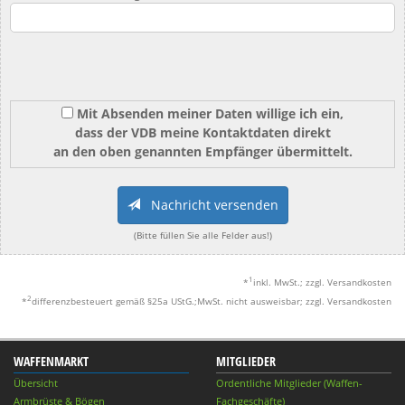
Mit Absenden meiner Daten willige ich ein,
dass der VDB meine Kontaktdaten direkt
an den oben genannten Empfänger übermittelt.
Nachricht versenden
(Bitte füllen Sie alle Felder aus!)
1
*
inkl. MwSt.; zzgl. Versandkosten
2
*
differenzbesteuert gemäß §25a UStG.;MwSt. nicht ausweisbar; zzgl. Versandkosten
WAFFENMARKT
MITGLIEDER
Übersicht
Ordentliche Mitglieder (Waffen-
Armbrüste & Bögen
Fachgeschäfte)