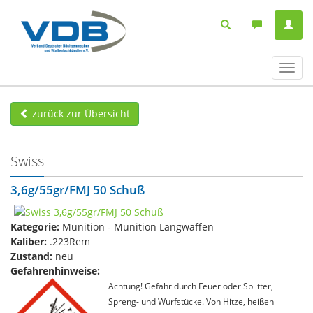
Navig
ein-/
zurück zur Übersicht
Swiss
3,6g/55gr/FMJ 50 Schuß
Kategorie:
Munition - Munition Langwaffen
Kaliber:
.223Rem
Zustand:
neu
Gefahrenhinweise:
Achtung! Gefahr durch Feuer oder Splitter,
Spreng- und Wurfstücke. Von Hitze, heißen