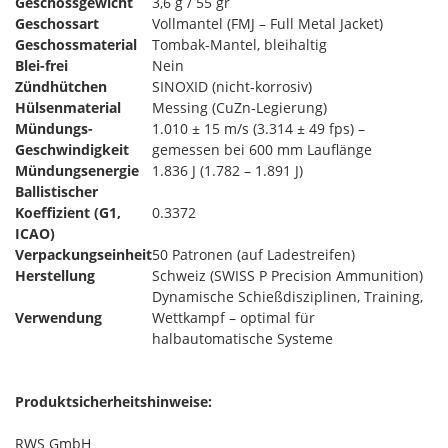
Geschossgewicht
3,6 g / 55 gr
Geschossart
Vollmantel (FMJ – Full Metal Jacket)
Geschossmaterial
Tombak-Mantel, bleihaltig
Blei-frei
Nein
Zündhütchen
SINOXID (nicht-korrosiv)
Hülsenmaterial
Messing (CuZn-Legierung)
Mündungs-
1.010 ± 15 m/s (3.314 ± 49 fps) –
Geschwindigkeit
gemessen bei 600 mm Lauflänge
Mündungsenergie
1.836 J (1.782 – 1.891 J)
Ballistischer
Koeffizient (G1,
0.3372
ICAO)
Verpackungseinheit
50 Patronen (auf Ladestreifen)
Herstellung
Schweiz (SWISS P Precision Ammunition)
Dynamische Schießdisziplinen, Training,
Verwendung
Wettkampf – optimal für
halbautomatische Systeme
Produktsicherheitshinweise:
RWS GmbH