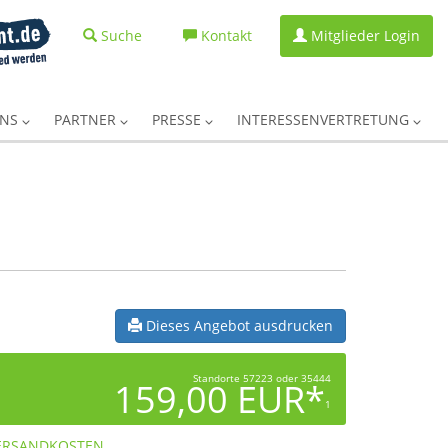
Suche
Kontakt
Mitglieder Login
UNS
PARTNER
PRESSE
INTERESSENVERTRETUNG
Dieses Angebot ausdrucken
Standorte 57223 oder 35444
159,00 EUR*
1
ERSANDKOSTEN