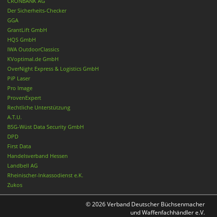
CRONBANK AG
Der Sicherheits-Checker
GGA
GrantLift GmbH
HQS GmbH
IWA OutdoorClassics
KVoptimal.de GmbH
OverNight Express & Logistics GmbH
PiP Laser
Pro Image
ProvenExpert
Rechtliche Unterstützung
A.T.U.
BSG-Wüst Data Security GmbH
DPD
First Data
Handelsverband Hessen
Landbell AG
Rheinischer-Inkassodienst e.K.
Zukos
© 2026 Verband Deutscher Büchsenmacher
und Waffenfachhändler e.V.