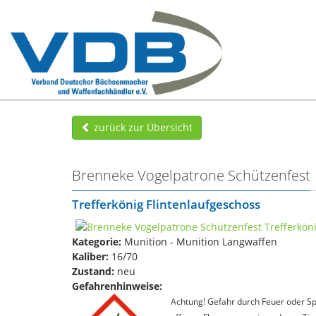
zurück zur Übersicht
Brenneke Vogelpatrone Schützenfest
Trefferkönig Flintenlaufgeschoss
Kategorie:
Munition - Munition Langwaffen
Kaliber:
16/70
Zustand:
neu
Gefahrenhinweise:
Achtung! Gefahr durch Feuer oder Spl