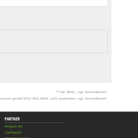
1
*
inkl. MwSt.; zzgl. Versandkosten
esteuert gemäß §25a UStG.;MwSt. nicht ausweisbar; zzgl. Versandkosten
PARTNER
Ampere AG
CarFleet24