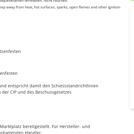
quellenarten fernhalten. Nicht rauchen.
Keep away from heat, hot surfaces, sparks, open flames and other ignition
ützenfesten
zenfesten
le und entspricht damit den Schiessstandrichtlinien
n der CIP und des Beschussgesetzes
rktplatz bereitgestellt. Für Hersteller- und
anbietenden Händler.