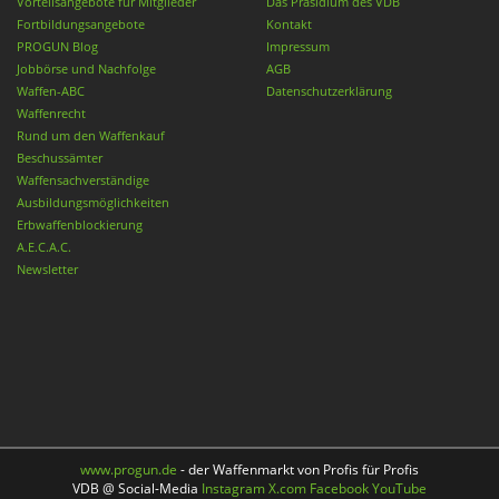
Vorteilsangebote für Mitglieder
Das Präsidium des VDB
Fortbildungsangebote
Kontakt
PROGUN Blog
Impressum
Jobbörse und Nachfolge
AGB
Waffen-ABC
Datenschutzerklärung
Waffenrecht
Rund um den Waffenkauf
Beschussämter
Waffensachverständige
Ausbildungsmöglichkeiten
Erbwaffenblockierung
A.E.C.A.C.
Newsletter
www.progun.de
- der Waffenmarkt von Profis für Profis
VDB @ Social-Media
Instagram
X.com
Facebook
YouTube