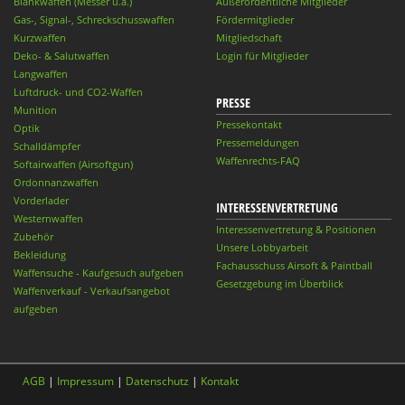
Blankwaffen (Messer u.ä.)
Außerordentliche Mitglieder
Gas-, Signal-, Schreckschusswaffen
Fördermitglieder
Kurzwaffen
Mitgliedschaft
Deko- & Salutwaffen
Login für Mitglieder
Langwaffen
Luftdruck- und CO2-Waffen
PRESSE
Munition
Pressekontakt
Optik
Pressemeldungen
Schalldämpfer
Waffenrechts-FAQ
Softairwaffen (Airsoftgun)
Ordonnanzwaffen
Vorderlader
INTERESSENVERTRETUNG
Westernwaffen
Interessenvertretung & Positionen
Zubehör
Unsere Lobbyarbeit
Bekleidung
Fachausschuss Airsoft & Paintball
Waffensuche - Kaufgesuch aufgeben
Gesetzgebung im Überblick
Waffenverkauf - Verkaufsangebot
aufgeben
AGB
|
Impressum
|
Datenschutz
|
Kontakt