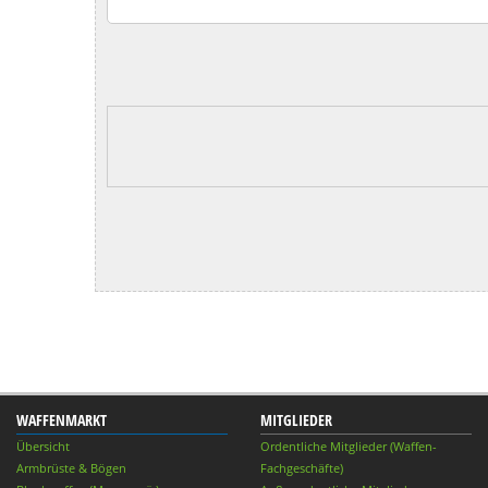
WAFFENMARKT
MITGLIEDER
Übersicht
Ordentliche Mitglieder (Waffen-
Armbrüste & Bögen
Fachgeschäfte)