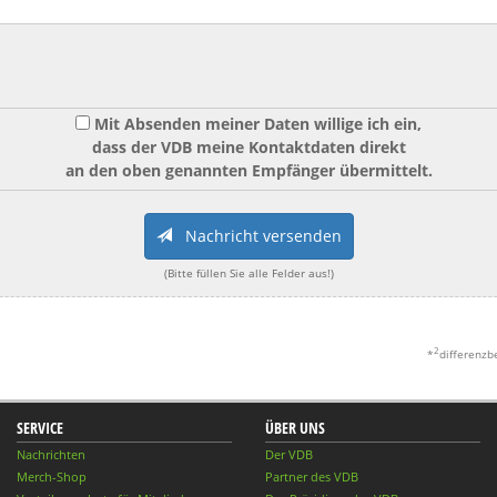
Mit Absenden meiner Daten willige ich ein,
dass der VDB meine Kontaktdaten direkt
an den oben genannten Empfänger übermittelt.
Nachricht versenden
(Bitte füllen Sie alle Felder aus!)
2
*
differenzb
SERVICE
ÜBER UNS
Nachrichten
Der VDB
Merch-Shop
Partner des VDB