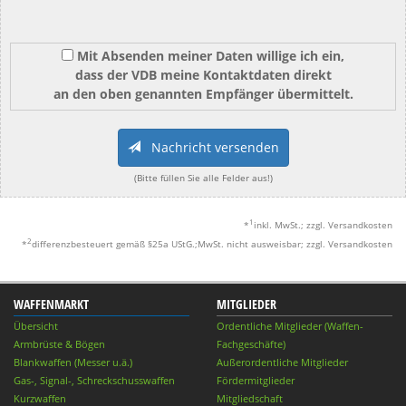
Mit Absenden meiner Daten willige ich ein,
dass der VDB meine Kontaktdaten direkt
an den oben genannten Empfänger übermittelt.
Nachricht versenden
(Bitte füllen Sie alle Felder aus!)
1
*
inkl. MwSt.; zzgl. Versandkosten
2
*
differenzbesteuert gemäß §25a UStG.;MwSt. nicht ausweisbar; zzgl. Versandkosten
WAFFENMARKT
MITGLIEDER
Übersicht
Ordentliche Mitglieder (Waffen-
Armbrüste & Bögen
Fachgeschäfte)
Blankwaffen (Messer u.ä.)
Außerordentliche Mitglieder
Gas-, Signal-, Schreckschusswaffen
Fördermitglieder
Kurzwaffen
Mitgliedschaft