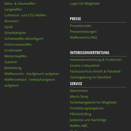
Deko- & Salutwaffen
Login für Mitglieder
Langwaffen
Luftdruck- und CO2-Waffen
PRESSE
Munition
Pressekontakt
Optik
Pressemeldungen
Schalldämpfer
Waffenrechts-FAQ
Softairwaffen (Airsoftgun)
Ordonnanzwaffen
Vorderlader
INTERESSENVERTRETUNG
Westernwaffen
Interessenvertretung & Positionen
Zubehör
Unsere Lobbyarbeit
Bekleidung
Fachausschuss Airsoft & Paintball
Waffensuche - Kaufgesuch aufgeben
Gesetzgebung im Überblick
Waffenverkauf - Verkaufsangebot
SERVICE
aufgeben
Nachrichten
Merch-Shop
Vorteilsangebote für Mitglieder
Fortbildungsangebote
PROGUN Blog
Jobbörse und Nachfolge
Waffen-ABC