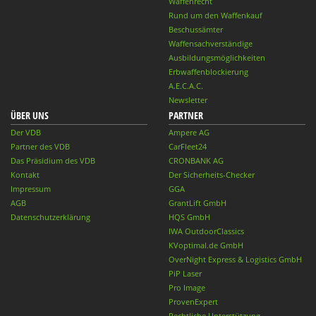
Waffenrecht
Rund um den Waffenkauf
Beschussämter
Waffensachverständige
Ausbildungsmöglichkeiten
Erbwaffenblockierung
A.E.C.A.C.
Newsletter
ÜBER UNS
PARTNER
Der VDB
Ampere AG
Partner des VDB
CarFleet24
Das Präsidium des VDB
CRONBANK AG
Kontakt
Der Sicherheits-Checker
Impressum
GGA
AGB
GrantLift GmbH
Datenschutzerklärung
HQS GmbH
IWA OutdoorClassics
KVoptimal.de GmbH
OverNight Express & Logistics GmbH
PiP Laser
Pro Image
ProvenExpert
Rechtliche Unterstützung