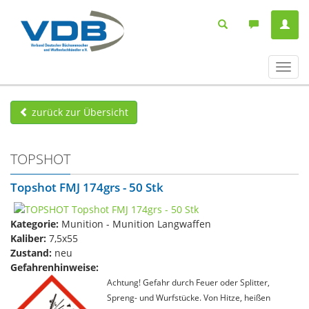
Navig
ein-/
zurück zur Übersicht
TOPSHOT
Topshot FMJ 174grs - 50 Stk
Kategorie:
Munition - Munition Langwaffen
Kaliber:
7,5x55
Zustand:
neu
Gefahrenhinweise:
Achtung! Gefahr durch Feuer oder Splitter,
Spreng- und Wurfstücke. Von Hitze, heißen