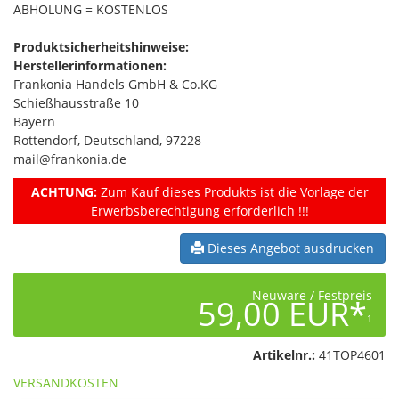
ABHOLUNG = KOSTENLOS
Produktsicherheitshinweise:
Herstellerinformationen:
Frankonia Handels GmbH & Co.KG
Schießhausstraße 10
Bayern
Rottendorf, Deutschland, 97228
mail@frankonia.de
ACHTUNG:
Zum Kauf dieses Produkts ist die Vorlage der
Erwerbsberechtigung erforderlich !!!
Dieses Angebot ausdrucken
Neuware / Festpreis
59,00 EUR*
1
Artikelnr.:
41TOP4601
VERSANDKOSTEN