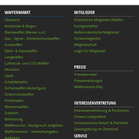
WAFFENMARKT
MITGLIEDER
Übersicht
Ordentliche Mitglieder (Waffen-
Armbrüste & Bögen
Fachgeschäfte)
Blankwaffen (Messer u.ä.)
Außerordentliche Mitglieder
Gas-, Signal-, Schreckschusswaffen
Fördermitglieder
Kurzwaffen
Mitgliedschaft
Deko- & Salutwaffen
Login für Mitglieder
Langwaffen
Luftdruck- und CO2-Waffen
PRESSE
Munition
Pressekontakt
Optik
Pressemeldungen
Schalldämpfer
Waffenrechts-FAQ
Softairwaffen (Airsoftgun)
Ordonnanzwaffen
Vorderlader
INTERESSENVERTRETUNG
Westernwaffen
Interessenvertretung & Positionen
Zubehör
Unsere Lobbyarbeit
Bekleidung
Fachausschuss Airsoft & Paintball
Waffensuche - Kaufgesuch aufgeben
Gesetzgebung im Überblick
Waffenverkauf - Verkaufsangebot
SERVICE
aufgeben