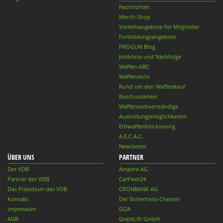
Nachrichten
Merch-Shop
Vorteilsangebote für Mitglieder
Fortbildungsangebote
PROGUN Blog
Jobbörse und Nachfolge
Waffen-ABC
Waffenrecht
Rund um den Waffenkauf
Beschussämter
Waffensachverständige
Ausbildungsmöglichkeiten
Erbwaffenblockierung
A.E.C.A.C.
Newsletter
ÜBER UNS
PARTNER
Der VDB
Ampere AG
Partner des VDB
CarFleet24
Das Präsidium des VDB
CRONBANK AG
Kontakt
Der Sicherheits-Checker
Impressum
GGA
AGB
GrantLift GmbH