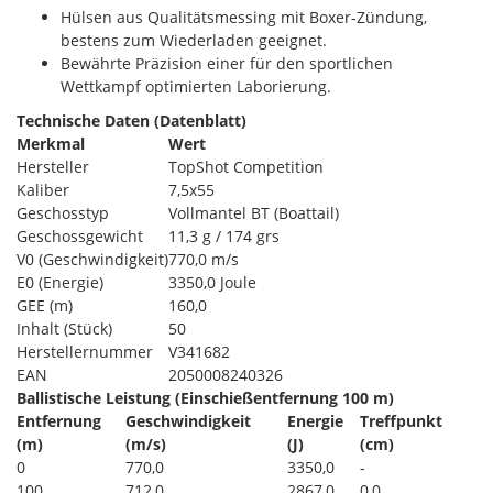
Hülsen aus Qualitätsmessing mit Boxer-Zündung,
bestens zum Wiederladen geeignet.
Bewährte Präzision einer für den sportlichen
Wettkampf optimierten Laborierung.
Technische Daten (Datenblatt)
Merkmal
Wert
Hersteller
TopShot Competition
Kaliber
7,5x55
Geschosstyp
Vollmantel BT (Boattail)
Geschossgewicht
11,3 g / 174 grs
V0 (Geschwindigkeit)
770,0 m/s
E0 (Energie)
3350,0 Joule
GEE (m)
160,0
Inhalt (Stück)
50
Herstellernummer
V341682
EAN
2050008240326
Ballistische Leistung (Einschießentfernung 100 m)
Entfernung
Geschwindigkeit
Energie
Treffpunkt
(m)
(m/s)
(J)
(cm)
0
770,0
3350,0
-
100
712,0
2867,0
0,0