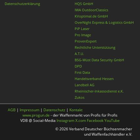
Datenschutzerklärung
HQS GmbH
IWA OutdoorClassics
KVoptimal.de GmbH
OverNight Express & Logistics GmbH
PiP Laser
Pro Image
ProvenExpert
Rechtliche Unterstützung
A.T.U.
BSG-Wüst Data Security GmbH
DPD
First Data
Handelsverband Hessen
Landbell AG
Rheinischer-Inkassodienst e.K.
Zukos
AGB
|
Impressum
|
Datenschutz
|
Kontakt
www.progun.de
- der Waffenmarkt von Profis für Profis
VDB @ Social-Media
Instagram
X.com
Facebook
YouTube
© 2026 Verband Deutscher Büchsenmacher
und Waffenfachhändler e.V.