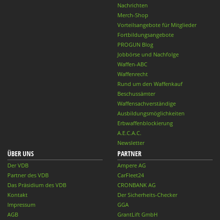
Nachrichten
Merch-Shop
Vorteilsangebote für Mitglieder
Fortbildungsangebote
PROGUN Blog
Jobbörse und Nachfolge
Waffen-ABC
Waffenrecht
Rund um den Waffenkauf
Beschussämter
Waffensachverständige
Ausbildungsmöglichkeiten
Erbwaffenblockierung
A.E.C.A.C.
Newsletter
ÜBER UNS
PARTNER
Der VDB
Ampere AG
Partner des VDB
CarFleet24
Das Präsidium des VDB
CRONBANK AG
Kontakt
Der Sicherheits-Checker
Impressum
GGA
AGB
GrantLift GmbH