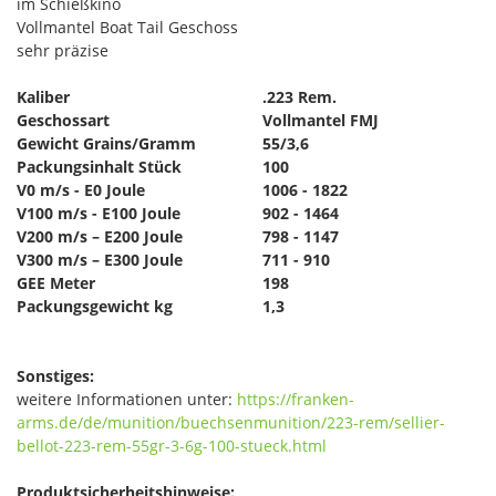
im Schießkino
Vollmantel Boat Tail Geschoss
sehr präzise
Kaliber
.223 Rem.
Geschossart
Vollmantel FMJ
Gewicht Grains/Gramm
55/3,6
Packungsinhalt Stück
100
V0 m/s - E0 Joule
1006 - 1822
V100 m/s - E100 Joule
902 - 1464
V200 m/s – E200 Joule
798 - 1147
V300 m/s – E300 Joule
711 - 910
GEE Meter
198
Packungsgewicht kg
1,3
Sonstiges:
weitere Informationen unter:
https://franken-
arms.de/de/munition/buechsenmunition/223-rem/sellier-
bellot-223-rem-55gr-3-6g-100-stueck.html
Produktsicherheitshinweise: