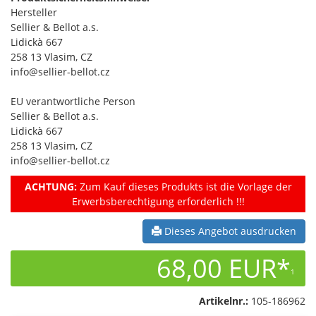
Hersteller
Sellier & Bellot a.s.
Lidickà 667
258 13 Vlasim, CZ
info@sellier-bellot.cz
EU verantwortliche Person
Sellier & Bellot a.s.
Lidickà 667
258 13 Vlasim, CZ
info@sellier-bellot.cz
ACHTUNG:
Zum Kauf dieses Produkts ist die Vorlage der
Erwerbsberechtigung erforderlich !!!
Dieses Angebot ausdrucken
68,00 EUR*
1
Artikelnr.:
105-186962