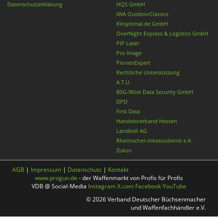
Datenschutzerklärung
HQS GmbH
IWA OutdoorClassics
KVoptimal.de GmbH
OverNight Express & Logistics GmbH
PiP Laser
Pro Image
ProvenExpert
Rechtliche Unterstützung
A.T.U.
BSG-Wüst Data Security GmbH
DPD
First Data
Handelsverband Hessen
Landbell AG
Rheinischer-Inkassodienst e.K.
Zukos
AGB
|
Impressum
|
Datenschutz
|
Kontakt
www.progun.de
- der Waffenmarkt von Profis für Profis
VDB @ Social-Media
Instagram
X.com
Facebook
YouTube
© 2026 Verband Deutscher Büchsenmacher
und Waffenfachhändler e.V.