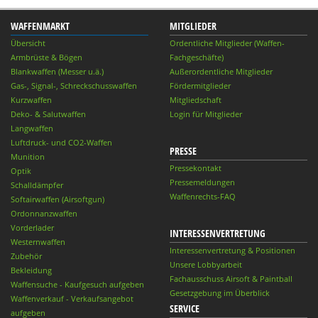
WAFFENMARKT
MITGLIEDER
Übersicht
Ordentliche Mitglieder (Waffen-
Armbrüste & Bögen
Fachgeschäfte)
Blankwaffen (Messer u.ä.)
Außerordentliche Mitglieder
Gas-, Signal-, Schreckschusswaffen
Fördermitglieder
Kurzwaffen
Mitgliedschaft
Deko- & Salutwaffen
Login für Mitglieder
Langwaffen
Luftdruck- und CO2-Waffen
PRESSE
Munition
Pressekontakt
Optik
Pressemeldungen
Schalldämpfer
Waffenrechts-FAQ
Softairwaffen (Airsoftgun)
Ordonnanzwaffen
Vorderlader
INTERESSENVERTRETUNG
Westernwaffen
Interessenvertretung & Positionen
Zubehör
Unsere Lobbyarbeit
Bekleidung
Fachausschuss Airsoft & Paintball
Waffensuche - Kaufgesuch aufgeben
Gesetzgebung im Überblick
Waffenverkauf - Verkaufsangebot
SERVICE
aufgeben