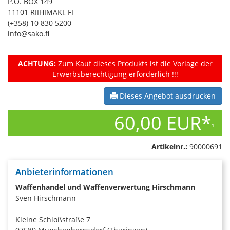
P.O. BOX 149
11101 RIIHIMÄKI, FI
(+358) 10 830 5200
info@sako.fi
ACHTUNG:
Zum Kauf dieses Produkts ist die Vorlage der
Erwerbsberechtigung erforderlich !!!
Dieses Angebot ausdrucken
60,00 EUR*
1
Artikelnr.:
90000691
Anbieterinformationen
Waffenhandel und Waffenverwertung Hirschmann
Sven Hirschmann
Kleine Schloßstraße 7