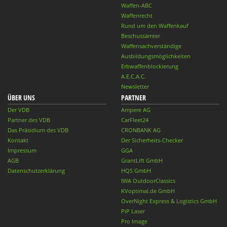
Waffen-ABC
Waffenrecht
Rund um den Waffenkauf
Beschussämter
Waffensachverständige
Ausbildungsmöglichkeiten
Erbwaffenblockierung
A.E.C.A.C.
Newsletter
ÜBER UNS
PARTNER
Der VDB
Ampere AG
Partner des VDB
CarFleet24
Das Präsidium des VDB
CRONBANK AG
Kontakt
Der Sicherheits-Checker
Impressum
GGA
AGB
GrantLift GmbH
Datenschutzerklärung
HQS GmbH
IWA OutdoorClassics
KVoptimal.de GmbH
OverNight Express & Logistics GmbH
PiP Laser
Pro Image