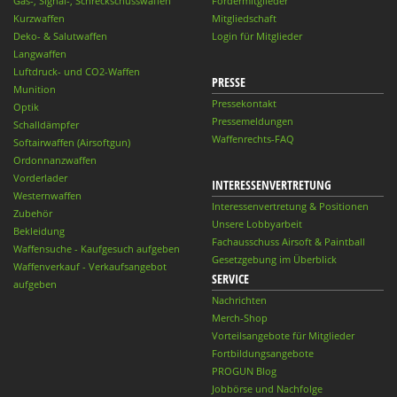
Gas-, Signal-, Schreckschusswaffen
Fördermitglieder
Kurzwaffen
Mitgliedschaft
Deko- & Salutwaffen
Login für Mitglieder
Langwaffen
Luftdruck- und CO2-Waffen
PRESSE
Munition
Pressekontakt
Optik
Pressemeldungen
Schalldämpfer
Waffenrechts-FAQ
Softairwaffen (Airsoftgun)
Ordonnanzwaffen
Vorderlader
INTERESSENVERTRETUNG
Westernwaffen
Interessenvertretung & Positionen
Zubehör
Unsere Lobbyarbeit
Bekleidung
Fachausschuss Airsoft & Paintball
Waffensuche - Kaufgesuch aufgeben
Gesetzgebung im Überblick
Waffenverkauf - Verkaufsangebot
SERVICE
aufgeben
Nachrichten
Merch-Shop
Vorteilsangebote für Mitglieder
Fortbildungsangebote
PROGUN Blog
Jobbörse und Nachfolge