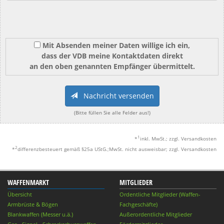
Mit Absenden meiner Daten willige ich ein,
dass der VDB meine Kontaktdaten direkt
an den oben genannten Empfänger übermittelt.
Nachricht versenden
(Bitte füllen Sie alle Felder aus!)
1
*
inkl. MwSt.; zzgl. Versandkosten
2
*
differenzbesteuert gemäß §25a UStG.;MwSt. nicht ausweisbar; zzgl. Versandkosten
WAFFENMARKT
MITGLIEDER
Übersicht
Ordentliche Mitglieder (Waffen-
Armbrüste & Bögen
Fachgeschäfte)
Blankwaffen (Messer u.ä.)
Außerordentliche Mitglieder