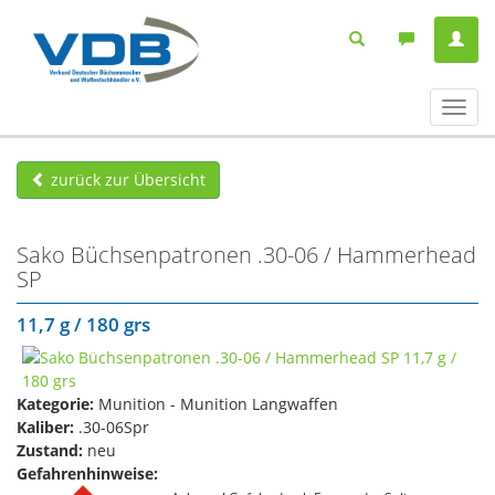
Navig
ein-/
zurück zur Übersicht
Sako Büchsenpatronen .30-06 / Hammerhead
SP
11,7 g / 180 grs
Kategorie:
Munition - Munition Langwaffen
Kaliber:
.30-06Spr
Zustand:
neu
Gefahrenhinweise: