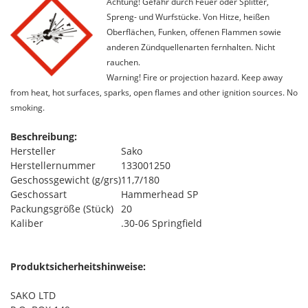
Achtung! Gefahr durch Feuer oder Splitter,
Spreng- und Wurfstücke. Von Hitze, heißen
Oberflächen, Funken, offenen Flammen sowie
anderen Zündquellenarten fernhalten. Nicht
rauchen.
Warning! Fire or projection hazard. Keep away
from heat, hot surfaces, sparks, open flames and other ignition sources. No
smoking.
Beschreibung:
Hersteller
Sako
Herstellernummer
133001250
Geschossgewicht (g/grs)
11,7/180
Geschossart
Hammerhead SP
Packungsgröße (Stück)
20
Kaliber
.30-06 Springfield
Produktsicherheitshinweise:
SAKO LTD