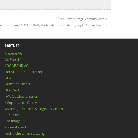
1
*
inkl. MwSt.; zzgl. Versandkosten
esteuert gemäß §25a UStG.;MwSt. nicht ausweisbar; zzgl. Versandkosten
PARTNER
Ampere AG
CarFleet24
CRONBANK AG
Der Sicherheits-Checker
GGA
GrantLift GmbH
HQS GmbH
IWA OutdoorClassics
KVoptimal.de GmbH
OverNight Express & Logistics GmbH
PiP Laser
Pro Image
ProvenExpert
Rechtliche Unterstützung