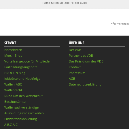
(Bitte füllen Sie alle Felder aus!)
2
*
differenzb
SERVICE
ÜBER UNS
Nachrichten
Der VDB
Merch-Shop
Partner des VDB
Vorteilsangebote für Mitglieder
Das Präsidium des VDB
Fortbildungsangebote
Kontakt
PROGUN Blog
Impressum
Jobbörse und Nachfolge
AGB
Waffen-ABC
Datenschutzerklärung
Waffenrecht
Rund um den Waffenkauf
Beschussämter
Waffensachverständige
Ausbildungsmöglichkeiten
Erbwaffenblockierung
A.E.C.A.C.