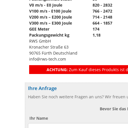
V0 m/s - E0 Joule
820 - 2832
V100 m/s - E100 Joule
766 - 2472
V200 m/s – E200 Joule
714 - 2148
V300 m/s – E300 Joule
664 - 1857
GEE Meter
174
Packungsgewicht kg
1,18
RWS GmbH
Kronacher Straße 63
90765 Fürth Deutschland
info@rws-tech.com
ACHTUNG:
Zum Kauf dieses Produkts ist d
Ihre Anfrage
Haben Sie noch weitere Fragen an uns? Wir freuen u
Bevor Sie das
Ihr Name