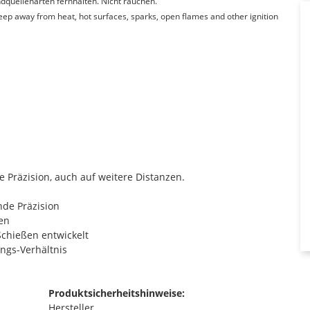
quellenarten fernhalten. Nicht rauchen.
Keep away from heat, hot surfaces, sparks, open flames and other ignition
Präzision, auch auf weitere Distanzen.
nde Präzision
en
Schießen entwickelt
ngs-Verhältnis​
Produktsicherheitshinweise:
Hersteller