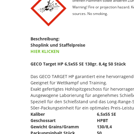
offenen Flammen sowie anderen Zünd
Warning! Fire or projection hazard. 
sources. No smoking.
Beschreibung:
Shoplink und Staffelpreise
HIER KLICKEN
GECO Target HP 6,5x55 SE 130gr. 8,4g 50 Stück
Das GECO TARGET HP garantiert eine hervorragende 
Geeignet für Wettkampf und Training.
Exakt gefertigtes Hohlspitzgeschoss für hervorrage
Ausgewogene Laborierung für angenehmes Schieß
Speziell für den Schießstand und das Long-Range-
50er-Packungseinheit für ein optimales Preis-Leistu
Kaliber
6,5x55 SE
Geschossart
HPBT
Gewicht Grains/Gramm
130/8,4
Packungsinhalt Stück
50