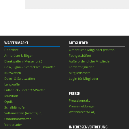
WAFFENMARKT
MITGLIEDER
Übersicht
Ordentliche Mitglieder (Waffen-
Armbrüste & Bögen
Fachgeschäfte)
Blankwaffen (Messer u.ä.)
Außerordentliche Mitglieder
Gas-, Signal-, Schreckschusswaffen
Fördermitglieder
Kurzwaffen
Mitgliedschaft
Deko- & Salutwaffen
Login für Mitglieder
Langwaffen
Luftdruck- und CO2-Waffen
PRESSE
Munition
Pressekontakt
Optik
Pressemeldungen
Schalldämpfer
Waffenrechts-FAQ
Softairwaffen (Airsoftgun)
Ordonnanzwaffen
Vorderlader
INTERESSENVERTRETUNG