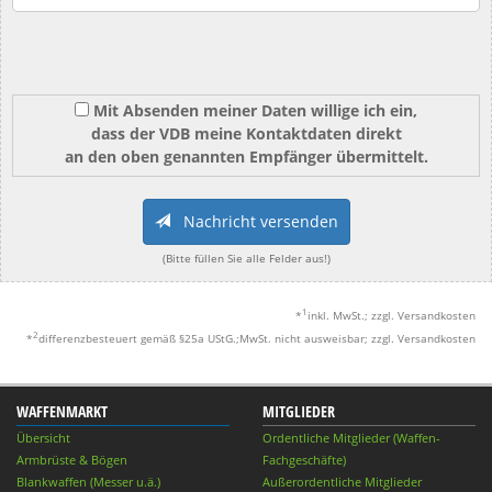
Mit Absenden meiner Daten willige ich ein,
dass der VDB meine Kontaktdaten direkt
an den oben genannten Empfänger übermittelt.
Nachricht versenden
(Bitte füllen Sie alle Felder aus!)
1
*
inkl. MwSt.; zzgl. Versandkosten
2
*
differenzbesteuert gemäß §25a UStG.;MwSt. nicht ausweisbar; zzgl. Versandkosten
WAFFENMARKT
MITGLIEDER
Übersicht
Ordentliche Mitglieder (Waffen-
Armbrüste & Bögen
Fachgeschäfte)
Blankwaffen (Messer u.ä.)
Außerordentliche Mitglieder