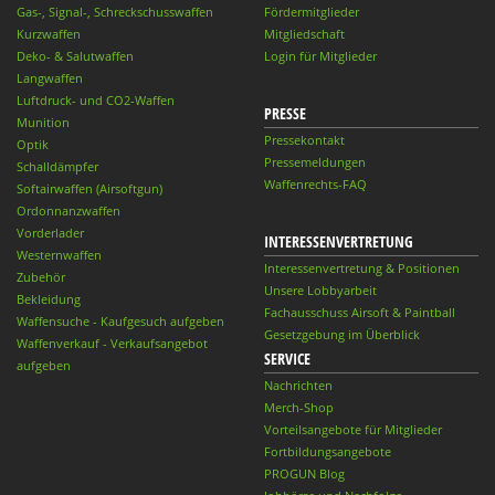
Gas-, Signal-, Schreckschusswaffen
Fördermitglieder
Kurzwaffen
Mitgliedschaft
Deko- & Salutwaffen
Login für Mitglieder
Langwaffen
Luftdruck- und CO2-Waffen
PRESSE
Munition
Pressekontakt
Optik
Pressemeldungen
Schalldämpfer
Waffenrechts-FAQ
Softairwaffen (Airsoftgun)
Ordonnanzwaffen
Vorderlader
INTERESSENVERTRETUNG
Westernwaffen
Interessenvertretung & Positionen
Zubehör
Unsere Lobbyarbeit
Bekleidung
Fachausschuss Airsoft & Paintball
Waffensuche - Kaufgesuch aufgeben
Gesetzgebung im Überblick
Waffenverkauf - Verkaufsangebot
SERVICE
aufgeben
Nachrichten
Merch-Shop
Vorteilsangebote für Mitglieder
Fortbildungsangebote
PROGUN Blog