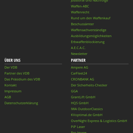
Jobbörse und Nachfolge
Waffen-ABC
Waffenrecht
Rund um den Waffenkauf
Beschussämter
Waffensachverständige
Ausbildungsmöglichkeiten
Erbwaffenblockierung
A.E.C.A.C.
Newsletter
ÜBER UNS
PARTNER
Der VDB
Ampere AG
Partner des VDB
CarFleet24
Das Präsidium des VDB
CRONBANK AG
Kontakt
Der Sicherheits-Checker
Impressum
GGA
AGB
GrantLift GmbH
Datenschutzerklärung
HQS GmbH
IWA OutdoorClassics
KVoptimal.de GmbH
OverNight Express & Logistics GmbH
PiP Laser
Pro Image