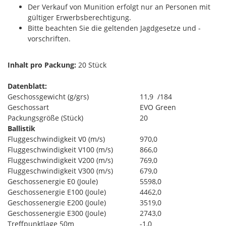
Der Verkauf von Munition erfolgt nur an Personen mit
gültiger Erwerbsberechtigung.
Bitte beachten Sie die geltenden Jagdgesetze und -
vorschriften.
Inhalt pro Packung:
20 Stück
Datenblatt:
Geschossgewicht (g/grs)
11,9 /184
Geschossart
EVO Green
Packungsgröße (Stück)
20
Ballistik
Fluggeschwindigkeit V0 (m/s)
970,0
Fluggeschwindigkeit V100 (m/s)
866,0
Fluggeschwindigkeit V200 (m/s)
769,0
Fluggeschwindigkeit V300 (m/s)
679,0
Geschossenergie E0 (Joule)
5598,0
Geschossenergie E100 (Joule)
4462,0
Geschossenergie E200 (Joule)
3519,0
Geschossenergie E300 (Joule)
2743,0
Treffpunktlage 50m
-1,0