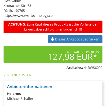
RWS GmbH
Kronacher Str. 63
Fürth, , 90765
https://www.rws-technology.com
ACHTUNG:
Zum Kauf dieses Produkts ist die Vorlage der
Erwerbsberechtigung erforderlich !!!
Dieses Angebot ausdrucken
Neuware / Festpreis
127,98 EUR*
1
Artikelnr.:
41RWS6002
VERSANDKOSTEN
Anbieterinformationen
Hs-arms
Michael Schaller