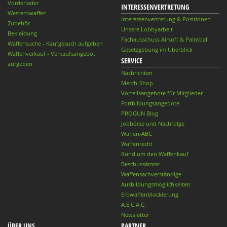
Vorderlader
INTERESSENVERTRETUNG
Westernwaffen
Interessenvertretung & Positionen
Zubehör
Unsere Lobbyarbeit
Bekleidung
Fachausschuss Airsoft & Paintball
Waffensuche - Kaufgesuch aufgeben
Gesetzgebung im Überblick
Waffenverkauf - Verkaufsangebot
SERVICE
aufgeben
Nachrichten
Merch-Shop
Vorteilsangebote für Mitglieder
Fortbildungsangebote
PROGUN Blog
Jobbörse und Nachfolge
Waffen-ABC
Waffenrecht
Rund um den Waffenkauf
Beschussämter
Waffensachverständige
Ausbildungsmöglichkeiten
Erbwaffenblockierung
A.E.C.A.C.
Newsletter
ÜBER UNS
PARTNER