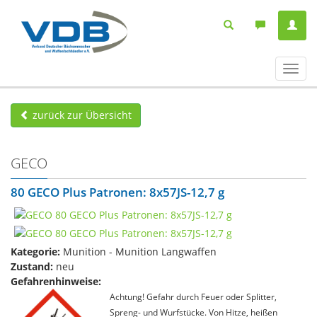
Navig
ein-/
zurück zur Übersicht
GECO
80 GECO Plus Patronen: 8x57JS-12,7 g
Kategorie:
Munition - Munition Langwaffen
Zustand:
neu
Gefahrenhinweise:
Achtung! Gefahr durch Feuer oder Splitter,
Spreng- und Wurfstücke. Von Hitze, heißen