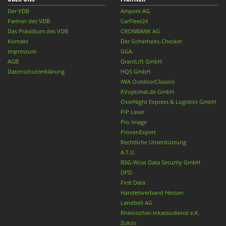
Der VDB
Ampere AG
Partner des VDB
CarFleet24
Das Präsidium des VDB
CRONBANK AG
Kontakt
Der Sicherheits-Checker
Impressum
GGA
AGB
GrantLift GmbH
Datenschutzerklärung
HQS GmbH
IWA OutdoorClassics
KVoptimal.de GmbH
OverNight Express & Logistics GmbH
PiP Laser
Pro Image
ProvenExpert
Rechtliche Unterstützung
A.T.U.
BSG-Wüst Data Security GmbH
DPD
First Data
Handelsverband Hessen
Landbell AG
Rheinischer-Inkassodienst e.K.
Zukos