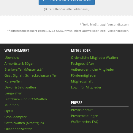
(Bitte füllen Sie alle Felder aus!)
1
*
inkl. MwSt.; zzgl. Versandkosten
2
*
differenzbesteuert gemäß §25a UStG.;MwSt. nicht ausweisbar; zzgl. Versandkosten
WAFFENMARKT
MITGLIEDER
Übersicht
Ordentliche Mitglieder (Waffen-
Armbrüste & Bögen
Fachgeschäfte)
Blankwaffen (Messer u.ä.)
Außerordentliche Mitglieder
Gas-, Signal-, Schreckschusswaffen
Fördermitglieder
Kurzwaffen
Mitgliedschaft
Deko- & Salutwaffen
Login für Mitglieder
Langwaffen
Luftdruck- und CO2-Waffen
PRESSE
Munition
Pressekontakt
Optik
Pressemeldungen
Schalldämpfer
Waffenrechts-FAQ
Softairwaffen (Airsoftgun)
Ordonnanzwaffen