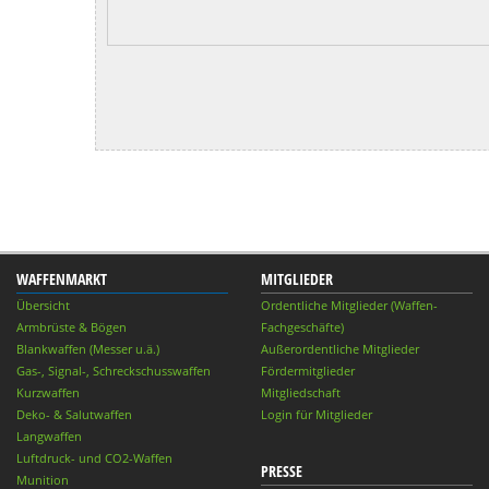
WAFFENMARKT
MITGLIEDER
Übersicht
Ordentliche Mitglieder (Waffen-
Armbrüste & Bögen
Fachgeschäfte)
Blankwaffen (Messer u.ä.)
Außerordentliche Mitglieder
Gas-, Signal-, Schreckschusswaffen
Fördermitglieder
Kurzwaffen
Mitgliedschaft
Deko- & Salutwaffen
Login für Mitglieder
Langwaffen
Luftdruck- und CO2-Waffen
PRESSE
Munition