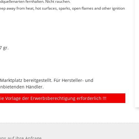
quellenarten fernhalten. Nicht rauchen.
Keep away from heat, hot surfaces, sparks, open flames and other ignition
7 gr.
rktplatz bereitgestellt. Für Hersteller- und
anbietenden Händler.
ie Vorlage der Erwerbsberechtigung erforderlich !!!
ns auf ihre Anfrage.