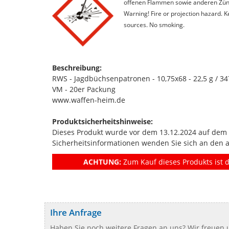
offenen Flammen sowie anderen Zünd
Warning! Fire or projection hazard. 
sources. No smoking.
Beschreibung:
RWS - Jagdbüchsenpatronen - 10,75x68 - 22,5 g / 34
VM - 20er Packung
www.waffen-heim.de
Produktsicherheitshinweise:
Dieses Produkt wurde vor dem 13.12.2024 auf dem Ma
Sicherheitsinformationen wenden Sie sich an den 
ACHTUNG:
Zum Kauf dieses Produkts ist d
Ihre Anfrage
Haben Sie noch weitere Fragen an uns? Wir freuen u