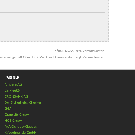
1
*
inkl. MwSt.; zzgl. Versandkosten
esteuert gemäß §25a UStG.;MwSt. nicht ausweisbar; zzgl. Versandkosten
PARTNER
Ampere AG
CarFleet24
CRONBANK AG
Der Sicherheits-Checker
GGA
GrantLift GmbH
HQS GmbH
IWA OutdoorClassics
KVoptimal.de GmbH