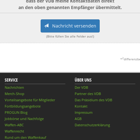
dass der VDB meine Kontaktdaten direkt
an den oben genannten Empfänger übermittelt.
Nachricht versenden
(Bitte füllen Sie alle Felder aus!)
2
*
differenzb
SERVICE
ÜBER UNS
Nachrichten
Der VDB
Merch-Shop
Partner des VDB
Vorteilsangebote für Mitglieder
Das Präsidium des VDB
Fortbildungsangebote
Kontakt
PROGUN Blog
Impressum
Jobbörse und Nachfolge
AGB
Waffen-ABC
Datenschutzerklärung
Waffenrecht
Rund um den Waffenkauf