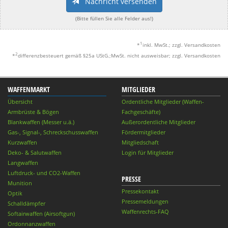
Nachricht versenden
(Bitte füllen Sie alle Felder aus!)
1
*
inkl. MwSt.; zzgl. Versandkosten
2
*
differenzbesteuert gemäß §25a UStG.;MwSt. nicht ausweisbar; zzgl. Versandkosten
WAFFENMARKT
MITGLIEDER
Übersicht
Ordentliche Mitglieder (Waffen-
Armbrüste & Bögen
Fachgeschäfte)
Blankwaffen (Messer u.ä.)
Außerordentliche Mitglieder
Gas-, Signal-, Schreckschusswaffen
Fördermitglieder
Kurzwaffen
Mitgliedschaft
Deko- & Salutwaffen
Login für Mitglieder
Langwaffen
Luftdruck- und CO2-Waffen
PRESSE
Munition
Pressekontakt
Optik
Pressemeldungen
Schalldämpfer
Waffenrechts-FAQ
Softairwaffen (Airsoftgun)
Ordonnanzwaffen