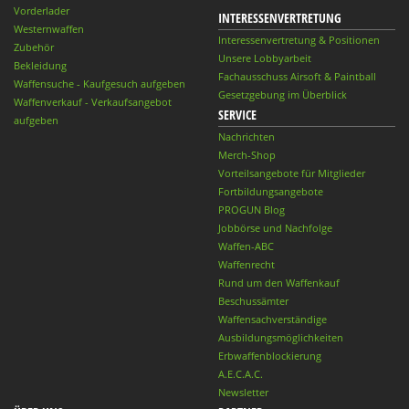
Vorderlader
INTERESSENVERTRETUNG
Westernwaffen
Interessenvertretung & Positionen
Zubehör
Unsere Lobbyarbeit
Bekleidung
Fachausschuss Airsoft & Paintball
Waffensuche - Kaufgesuch aufgeben
Gesetzgebung im Überblick
Waffenverkauf - Verkaufsangebot
SERVICE
aufgeben
Nachrichten
Merch-Shop
Vorteilsangebote für Mitglieder
Fortbildungsangebote
PROGUN Blog
Jobbörse und Nachfolge
Waffen-ABC
Waffenrecht
Rund um den Waffenkauf
Beschussämter
Waffensachverständige
Ausbildungsmöglichkeiten
Erbwaffenblockierung
A.E.C.A.C.
Newsletter