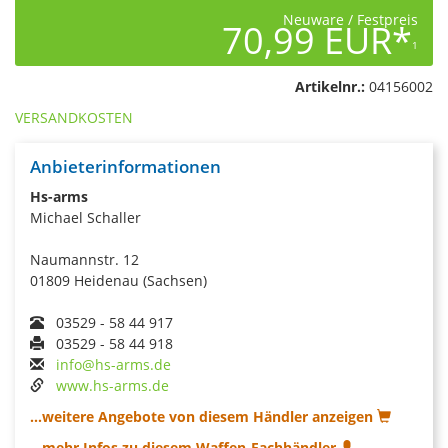
Neuware / Festpreis
70,99 EUR*
1
Artikelnr.:
04156002
VERSANDKOSTEN
Anbieterinformationen
Hs-arms
Michael Schaller
Naumannstr. 12
01809 Heidenau (Sachsen)
03529 - 58 44 917
03529 - 58 44 918
info@hs-arms.de
www.hs-arms.de
...weitere Angebote von diesem Händler anzeigen
...mehr Infos zu diesem Waffen-Fachhändler