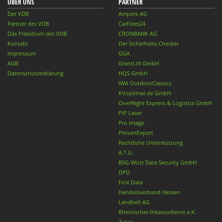
ÜBER UNS
PARTNER
Der VDB
Ampere AG
Partner des VDB
CarFleet24
Das Präsidium des VDB
CRONBANK AG
Kontakt
Der Sicherheits-Checker
Impressum
GGA
AGB
GrantLift GmbH
Datenschutzerklärung
HQS GmbH
IWA OutdoorClassics
KVoptimal.de GmbH
OverNight Express & Logistics GmbH
PiP Laser
Pro Image
ProvenExpert
Rechtliche Unterstützung
A.T.U.
BSG-Wüst Data Security GmbH
DPD
First Data
Handelsverband Hessen
Landbell AG
Rheinischer-Inkassodienst e.K.
Zukos