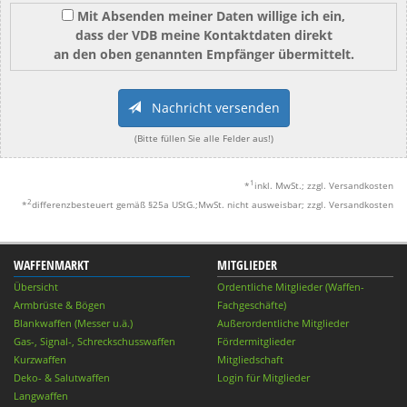
Mit Absenden meiner Daten willige ich ein,
dass der VDB meine Kontaktdaten direkt
an den oben genannten Empfänger übermittelt.
Nachricht versenden
(Bitte füllen Sie alle Felder aus!)
1
*
inkl. MwSt.; zzgl. Versandkosten
2
*
differenzbesteuert gemäß §25a UStG.;MwSt. nicht ausweisbar; zzgl. Versandkosten
WAFFENMARKT
MITGLIEDER
Übersicht
Ordentliche Mitglieder (Waffen-
Armbrüste & Bögen
Fachgeschäfte)
Blankwaffen (Messer u.ä.)
Außerordentliche Mitglieder
Gas-, Signal-, Schreckschusswaffen
Fördermitglieder
Kurzwaffen
Mitgliedschaft
Deko- & Salutwaffen
Login für Mitglieder
Langwaffen