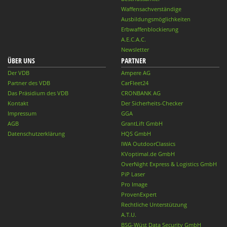
Waffensachverständige
Ausbildungsmöglichkeiten
Erbwaffenblockierung
A.E.C.A.C.
Newsletter
ÜBER UNS
PARTNER
Der VDB
Ampere AG
Partner des VDB
CarFleet24
Das Präsidium des VDB
CRONBANK AG
Kontakt
Der Sicherheits-Checker
Impressum
GGA
AGB
GrantLift GmbH
Datenschutzerklärung
HQS GmbH
IWA OutdoorClassics
KVoptimal.de GmbH
OverNight Express & Logistics GmbH
PiP Laser
Pro Image
ProvenExpert
Rechtliche Unterstützung
A.T.U.
BSG-Wüst Data Security GmbH