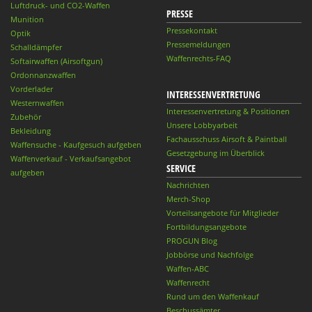
Luftdruck- und CO2-Waffen
PRESSE
Munition
Pressekontakt
Optik
Pressemeldungen
Schalldämpfer
Waffenrechts-FAQ
Softairwaffen (Airsoftgun)
Ordonnanzwaffen
Vorderlader
INTERESSENVERTRETUNG
Westernwaffen
Interessenvertretung & Positionen
Zubehör
Unsere Lobbyarbeit
Bekleidung
Fachausschuss Airsoft & Paintball
Waffensuche - Kaufgesuch aufgeben
Gesetzgebung im Überblick
Waffenverkauf - Verkaufsangebot
SERVICE
aufgeben
Nachrichten
Merch-Shop
Vorteilsangebote für Mitglieder
Fortbildungsangebote
PROGUN Blog
Jobbörse und Nachfolge
Waffen-ABC
Waffenrecht
Rund um den Waffenkauf
Beschussämter