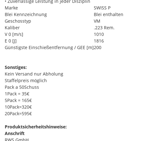
• Zuverlässige Leistung in jeder Disziplin
Marke
SWISS P
Blei Kennzeichnung
Blei enthalten
Geschosstyp
VM
Kaliber
.223 Rem.
V 0 [m/s]
1010
E 0 [J]
1816
Günstigste Einschießentfernung / GEE [m]
200
Sonstiges:
Kein Versand nur Abholung
Staffelpreis möglich
Pack a 50Schuss
1Pack = 35€
5Pack = 165€
10Pack=320€
20Pack=595€
Produktsicherheitshinweise:
Anschrift
RWS GmbH