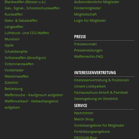
Blankwaffen (Messer u.ä.)
Außerordentliche Mitglieder
Gas-, Signal-, Schreckschusswaffen
Fördermitglieder
Kurzwaffen
Mitgliedschaft
Deko- & Salutwaffen
Login für Mitglieder
Langwaffen
Luftdruck- und CO2-Waffen
PRESSE
Munition
Pressekontakt
Optik
Pressemeldungen
Schalldämpfer
Waffenrechts-FAQ
Softairwaffen (Airsoftgun)
Ordonnanzwaffen
Vorderlader
INTERESSENVERTRETUNG
Westernwaffen
Interessenvertretung & Positionen
Zubehör
Unsere Lobbyarbeit
Bekleidung
Fachausschuss Airsoft & Paintball
Waffensuche - Kaufgesuch aufgeben
Gesetzgebung im Überblick
Waffenverkauf - Verkaufsangebot
SERVICE
aufgeben
Nachrichten
Merch-Shop
Vorteilsangebote für Mitglieder
Fortbildungsangebote
PROGUN Blog