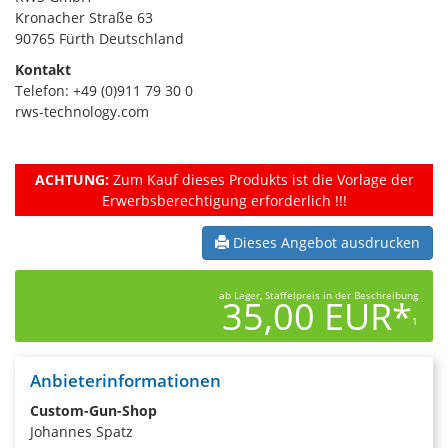
Kronacher Straße 63
90765 Fürth Deutschland
Kontakt
Telefon: +49 (0)911 79 30 0
rws-technology.com
ACHTUNG:
Zum Kauf dieses Produkts ist die Vorlage der
Erwerbsberechtigung erforderlich !!!
Dieses Angebot ausdrucken
ab Lager, Staffelpreis in der Beschreibung
35,00 EUR*
1
Anbieterinformationen
Custom-Gun-Shop
Johannes Spatz