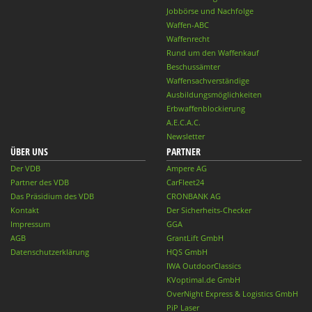
Jobbörse und Nachfolge
Waffen-ABC
Waffenrecht
Rund um den Waffenkauf
Beschussämter
Waffensachverständige
Ausbildungsmöglichkeiten
Erbwaffenblockierung
A.E.C.A.C.
Newsletter
ÜBER UNS
PARTNER
Der VDB
Ampere AG
Partner des VDB
CarFleet24
Das Präsidium des VDB
CRONBANK AG
Kontakt
Der Sicherheits-Checker
Impressum
GGA
AGB
GrantLift GmbH
Datenschutzerklärung
HQS GmbH
IWA OutdoorClassics
KVoptimal.de GmbH
OverNight Express & Logistics GmbH
PiP Laser