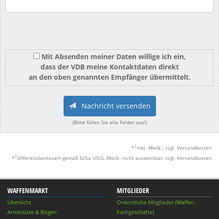
Mit Absenden meiner Daten willige ich ein,
dass der VDB meine Kontaktdaten direkt
an den oben genannten Empfänger übermittelt.
Nachricht versenden
(Bitte füllen Sie alle Felder aus!)
1
*
inkl. MwSt.; zzgl. Versandkosten
2
*
differenzbesteuert gemäß §25a UStG.;MwSt. nicht ausweisbar; zzgl. Versandkosten
WAFFENMARKT
MITGLIEDER
Übersicht
Ordentliche Mitglieder (Waffen-
Armbrüste & Bögen
Fachgeschäfte)