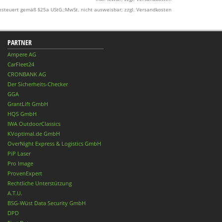
esteuert gemäß §25a UStG.;MwSt. nicht ausweisbar; zzgl. Versandkosten
PARTNER
Ampere AG
CarFleet24
CRONBANK AG
Der Sicherheits-Checker
GGA
GrantLift GmbH
HQS GmbH
IWA OutdoorClassics
KVoptimal.de GmbH
OverNight Express & Logistics GmbH
PiP Laser
Pro Image
ProvenExpert
Rechtliche Unterstützung
A.T.U.
BSG-Wüst Data Security GmbH
DPD