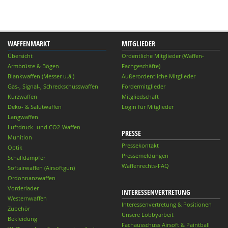
WAFFENMARKT
MITGLIEDER
Übersicht
Ordentliche Mitglieder (Waffen-
Armbrüste & Bögen
Fachgeschäfte)
Blankwaffen (Messer u.ä.)
Außerordentliche Mitglieder
Gas-, Signal-, Schreckschusswaffen
Fördermitglieder
Kurzwaffen
Mitgliedschaft
Deko- & Salutwaffen
Login für Mitglieder
Langwaffen
Luftdruck- und CO2-Waffen
PRESSE
Munition
Pressekontakt
Optik
Pressemeldungen
Schalldämpfer
Waffenrechts-FAQ
Softairwaffen (Airsoftgun)
Ordonnanzwaffen
Vorderlader
INTERESSENVERTRETUNG
Westernwaffen
Interessenvertretung & Positionen
Zubehör
Unsere Lobbyarbeit
Bekleidung
Fachausschuss Airsoft & Paintball