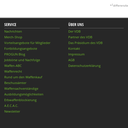
2
*
differenzb
SERVICE
ÜBER UNS
Nachrichten
Der VDB
Merch-Shop
Partner des VDB
Vorteilsangebote für Mitglieder
Das Präsidium des VDB
Fortbildungsangebote
Kontakt
PROGUN Blog
Impressum
Jobbörse und Nachfolge
AGB
Waffen-ABC
Datenschutzerklärung
Waffenrecht
Rund um den Waffenkauf
Beschussämter
Waffensachverständige
Ausbildungsmöglichkeiten
Erbwaffenblockierung
A.E.C.A.C.
Newsletter