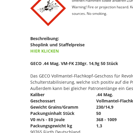
offenen Flammen sowie anderen Zünd
Warning! Fire or projection hazard. 
sources. No smoking.
Beschreibung:
Shoplink und Staffelpreise
HIER KLICKEN
GECO .44 Mag. VM-FK 230gr. 14,9g 50 Stück
Das GECO Vollmantel-Flachkopf-Geschoss für Revolv
Schulterstabilisierung, welche sich positiv auf die 
Außerdem kann bei gleicher Patronenlänge ein Ge
Kaliber
.44 Mag.
Geschossart
Vollmantel-Flach
Gewicht Grains/Gramm
230/14,9
Packungsinhalt Stück
50
V0 m/s - E0 Joule
368 - 1009
Packungsgewicht kg
1,3
90765 Fürth Deutschland