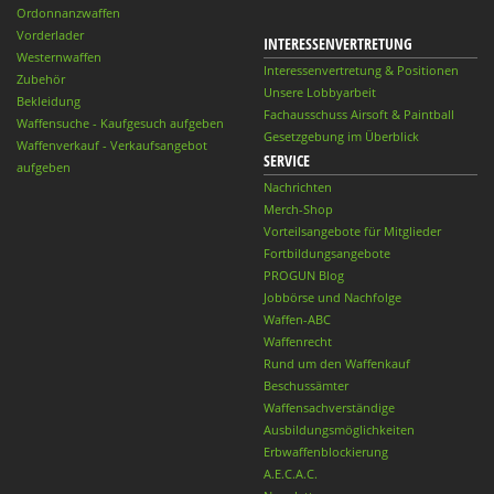
Ordonnanzwaffen
Vorderlader
INTERESSENVERTRETUNG
Westernwaffen
Interessenvertretung & Positionen
Zubehör
Unsere Lobbyarbeit
Bekleidung
Fachausschuss Airsoft & Paintball
Waffensuche - Kaufgesuch aufgeben
Gesetzgebung im Überblick
Waffenverkauf - Verkaufsangebot
SERVICE
aufgeben
Nachrichten
Merch-Shop
Vorteilsangebote für Mitglieder
Fortbildungsangebote
PROGUN Blog
Jobbörse und Nachfolge
Waffen-ABC
Waffenrecht
Rund um den Waffenkauf
Beschussämter
Waffensachverständige
Ausbildungsmöglichkeiten
Erbwaffenblockierung
A.E.C.A.C.