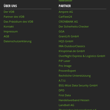
Newsletter
ÜBER UNS
PARTNER
Der VDB
Ampere AG
Partner des VDB
CarFleet24
Das Präsidium des VDB
CRONBANK AG
Kontakt
Der Sicherheits-Checker
Impressum
GGA
AGB
GrantLift GmbH
Datenschutzerklärung
HQS GmbH
IWA OutdoorClassics
KVoptimal.de GmbH
OverNight Express & Logistics GmbH
PiP Laser
Pro Image
ProvenExpert
Rechtliche Unterstützung
A.T.U.
BSG-Wüst Data Security GmbH
DPD
First Data
Handelsverband Hessen
Landbell AG
Rheinischer-Inkassodienst e.K.