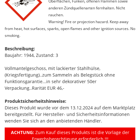
Oberflächen, Funken, offenen Flammen sowie
anderen Zündquellenarten fernhalten. Nicht
rauchen.
Warning! Fire or projection hazard. Keep away
from heat, hot surfaces, sparks, open flames and other ignition sources. No
smoking.
Beschreibung:
Baujahr: 1944, Zustand: 3
Vollmantelgeschoss, mit lackierter Stahlhülse,
(Kriegsfertigung)..zum Sammeln als Belegstück ohne
Funktionsgarantie...in sehr dekorativer 50er
Verpackung..Rarität EUR 46,-
Produktsicherheitshinweise:
Dieses Produkt wurde vor dem 13.12.2024 auf dem Marktplatz
bereitgestellt. Für Hersteller- und Sicherheitsinformationen
wenden Sie sich an den anbietenden Händler.
ACHTUNG:
Zum Kauf dieses Produkts ist die Vorlage der
Erwerbsberechtigung erforderlich !!!