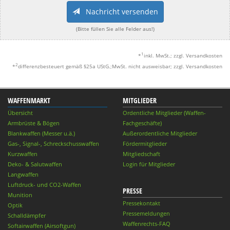
Nachricht versenden
(Bitte füllen Sie alle Felder aus!)
1
*
inkl. MwSt.; zzgl. Versandkosten
2
*
differenzbesteuert gemäß §25a UStG.;MwSt. nicht ausweisbar; zzgl. Versandkosten
WAFFENMARKT
MITGLIEDER
Übersicht
Ordentliche Mitglieder (Waffen-
Armbrüste & Bögen
Fachgeschäfte)
Blankwaffen (Messer u.ä.)
Außerordentliche Mitglieder
Gas-, Signal-, Schreckschusswaffen
Fördermitglieder
Kurzwaffen
Mitgliedschaft
Deko- & Salutwaffen
Login für Mitglieder
Langwaffen
Luftdruck- und CO2-Waffen
PRESSE
Munition
Pressekontakt
Optik
Pressemeldungen
Schalldämpfer
Waffenrechts-FAQ
Softairwaffen (Airsoftgun)