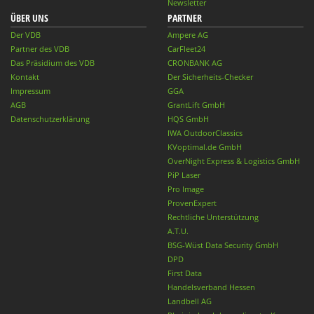
Newsletter
ÜBER UNS
PARTNER
Der VDB
Ampere AG
Partner des VDB
CarFleet24
Das Präsidium des VDB
CRONBANK AG
Kontakt
Der Sicherheits-Checker
Impressum
GGA
AGB
GrantLift GmbH
Datenschutzerklärung
HQS GmbH
IWA OutdoorClassics
KVoptimal.de GmbH
OverNight Express & Logistics GmbH
PiP Laser
Pro Image
ProvenExpert
Rechtliche Unterstützung
A.T.U.
BSG-Wüst Data Security GmbH
DPD
First Data
Handelsverband Hessen
Landbell AG