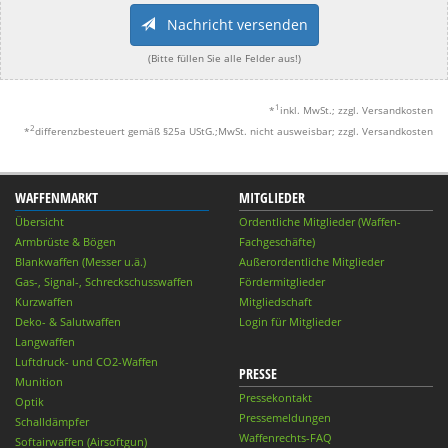
Nachricht versenden
(Bitte füllen Sie alle Felder aus!)
1
*
inkl. MwSt.; zzgl. Versandkosten
2
*
differenzbesteuert gemäß §25a UStG.;MwSt. nicht ausweisbar; zzgl. Versandkosten
WAFFENMARKT
MITGLIEDER
Übersicht
Ordentliche Mitglieder (Waffen-
Armbrüste & Bögen
Fachgeschäfte)
Blankwaffen (Messer u.ä.)
Außerordentliche Mitglieder
Gas-, Signal-, Schreckschusswaffen
Fördermitglieder
Kurzwaffen
Mitgliedschaft
Deko- & Salutwaffen
Login für Mitglieder
Langwaffen
Luftdruck- und CO2-Waffen
PRESSE
Munition
Pressekontakt
Optik
Pressemeldungen
Schalldämpfer
Waffenrechts-FAQ
Softairwaffen (Airsoftgun)