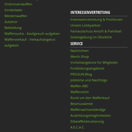
Ordonnanzwaffen
Vorderlader
INTERESSENVERTRETUNG
Westernwaffen
Interessenvertretung & Positionen
Zubehör
Unsere Lobbyarbeit
Bekleidung
Fachausschuss Airsoft & Paintball
Waffensuche - Kaufgesuch aufgeben
Gesetzgebung im Überblick
Waffenverkauf - Verkaufsangebot
SERVICE
aufgeben
Nachrichten
Merch-Shop
Vorteilsangebote für Mitglieder
Fortbildungsangebote
PROGUN Blog
Jobbörse und Nachfolge
Waffen-ABC
Waffenrecht
Rund um den Waffenkauf
Beschussämter
Waffensachverständige
Ausbildungsmöglichkeiten
Erbwaffenblockierung
A.E.C.A.C.