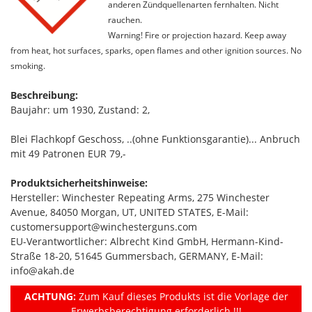
anderen Zündquellenarten fernhalten. Nicht
rauchen.
Warning! Fire or projection hazard. Keep away
from heat, hot surfaces, sparks, open flames and other ignition sources. No
smoking.
Beschreibung:
Baujahr: um 1930, Zustand: 2,
Blei Flachkopf Geschoss, ..(ohne Funktionsgarantie)... Anbruch
mit 49 Patronen EUR 79,-
Produktsicherheitshinweise:
Hersteller: Winchester Repeating Arms, 275 Winchester
Avenue, 84050 Morgan, UT, UNITED STATES, E-Mail:
customersupport@winchesterguns.com
EU-Verantwortlicher: Albrecht Kind GmbH, Hermann-Kind-
Straße 18-20, 51645 Gummersbach, GERMANY, E-Mail:
info@akah.de
ACHTUNG:
Zum Kauf dieses Produkts ist die Vorlage der
Erwerbsberechtigung erforderlich !!!