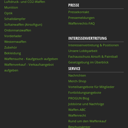
Luftdruck- und CO2-Waffen
PRESSE
Munition
Pressekontakt
Optik
Pressemeldungen
Schalldämpfer
Waffenrechts-FAQ
Softairwaffen (Airsoftgun)
Ordonnanzwaffen
Vorderlader
INTERESSENVERTRETUNG
Westernwaffen
Interessenvertretung & Positionen
Zubehör
Unsere Lobbyarbeit
Bekleidung
Fachausschuss Airsoft & Paintball
Waffensuche - Kaufgesuch aufgeben
Gesetzgebung im Überblick
Waffenverkauf - Verkaufsangebot
SERVICE
aufgeben
Nachrichten
Merch-Shop
Vorteilsangebote für Mitglieder
Fortbildungsangebote
PROGUN Blog
Jobbörse und Nachfolge
Waffen-ABC
Waffenrecht
Rund um den Waffenkauf
Beschussämter