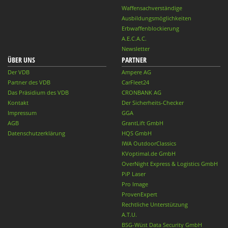
Waffensachverständige
Ausbildungsmöglichkeiten
Erbwaffenblockierung
A.E.C.A.C.
Newsletter
ÜBER UNS
PARTNER
Der VDB
Ampere AG
Partner des VDB
CarFleet24
Das Präsidium des VDB
CRONBANK AG
Kontakt
Der Sicherheits-Checker
Impressum
GGA
AGB
GrantLift GmbH
Datenschutzerklärung
HQS GmbH
IWA OutdoorClassics
KVoptimal.de GmbH
OverNight Express & Logistics GmbH
PiP Laser
Pro Image
ProvenExpert
Rechtliche Unterstützung
A.T.U.
BSG-Wüst Data Security GmbH