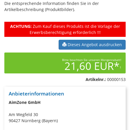
Die entsprechende Information finden Sie in der
Artikelbeschreibung (Produktbilder).
ACHTUNG:
Zum Kauf dieses Produkts ist die Vorlage der
Erwerbsberechtigung erforderlich !!!
Dieses Angebot ausdrucken
Bitte beachten Sie unseren Mengenrabatt!
21,60 EUR*
1
Artikelnr.:
00000153
Anbieterinformationen
AimZone GmbH
Am Wegfeld 30
90427 Nürnberg (Bayern)