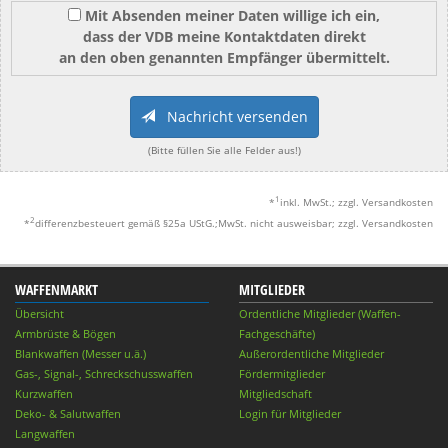
Mit Absenden meiner Daten willige ich ein,
dass der VDB meine Kontaktdaten direkt
an den oben genannten Empfänger übermittelt.
Nachricht versenden
(Bitte füllen Sie alle Felder aus!)
1
*
inkl. MwSt.; zzgl. Versandkosten
2
*
differenzbesteuert gemäß §25a UStG.;MwSt. nicht ausweisbar; zzgl. Versandkosten
WAFFENMARKT
MITGLIEDER
Übersicht
Ordentliche Mitglieder (Waffen-
Armbrüste & Bögen
Fachgeschäfte)
Blankwaffen (Messer u.ä.)
Außerordentliche Mitglieder
Gas-, Signal-, Schreckschusswaffen
Fördermitglieder
Kurzwaffen
Mitgliedschaft
Deko- & Salutwaffen
Login für Mitglieder
Langwaffen