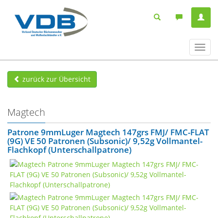
Navig
ein-/
zurück zur Übersicht
Magtech
Patrone 9mmLuger Magtech 147grs FMJ/ FMC-FLAT
(9G) VE 50 Patronen (Subsonic)/ 9,52g Vollmantel-
Flachkopf (Unterschallpatrone)