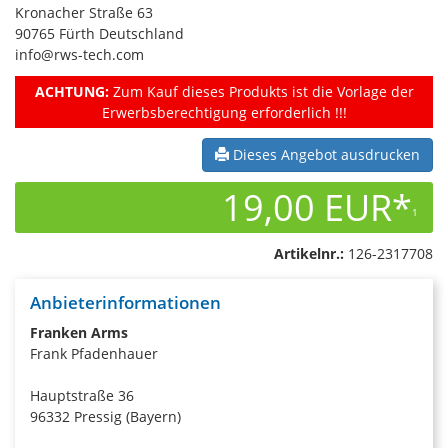
Kronacher Straße 63
90765 Fürth Deutschland
info@rws-tech.com
ACHTUNG:
Zum Kauf dieses Produkts ist die Vorlage der
Erwerbsberechtigung erforderlich !!!
Dieses Angebot ausdrucken
19,00 EUR*
1
Artikelnr.:
126-2317708
Anbieterinformationen
Franken Arms
Frank Pfadenhauer
Hauptstraße 36
96332 Pressig (Bayern)