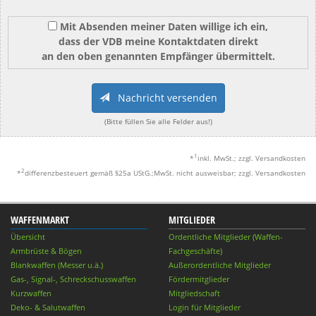
Mit Absenden meiner Daten willige ich ein,
dass der VDB meine Kontaktdaten direkt
an den oben genannten Empfänger übermittelt.
Nachricht versenden
(Bitte füllen Sie alle Felder aus!)
1
*
inkl. MwSt.; zzgl. Versandkosten
2
*
differenzbesteuert gemäß §25a UStG.;MwSt. nicht ausweisbar; zzgl. Versandkosten
WAFFENMARKT
MITGLIEDER
Übersicht
Ordentliche Mitglieder (Waffen-
Armbrüste & Bögen
Fachgeschäfte)
Blankwaffen (Messer u.ä.)
Außerordentliche Mitglieder
Gas-, Signal-, Schreckschusswaffen
Fördermitglieder
Kurzwaffen
Mitgliedschaft
Deko- & Salutwaffen
Login für Mitglieder