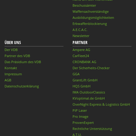
Beschussämter
Waffensachverständige
Ausbildungsmöglichkeiten
Erbwaffenblockierung
A.E.C.A.C.
Newsletter
ÜBER UNS
PARTNER
Der VDB
Ampere AG
Partner des VDB
CarFleet24
Das Präsidium des VDB
CRONBANK AG
Kontakt
Der Sicherheits-Checker
Impressum
GGA
AGB
GrantLift GmbH
Datenschutzerklärung
HQS GmbH
IWA OutdoorClassics
KVoptimal.de GmbH
OverNight Express & Logistics GmbH
PiP Laser
Pro Image
ProvenExpert
Rechtliche Unterstützung
A.T.U.