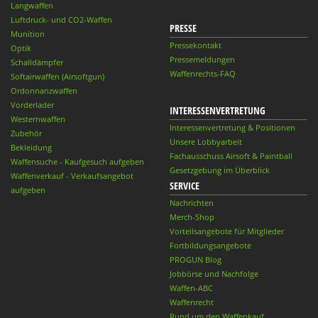
Langwaffen
Luftdruck- und CO2-Waffen
PRESSE
Munition
Pressekontakt
Optik
Pressemeldungen
Schalldämpfer
Waffenrechts-FAQ
Softairwaffen (Airsoftgun)
Ordonnanzwaffen
Vorderlader
INTERESSENVERTRETUNG
Westernwaffen
Interessenvertretung & Positionen
Zubehör
Unsere Lobbyarbeit
Bekleidung
Fachausschuss Airsoft & Paintball
Waffensuche - Kaufgesuch aufgeben
Gesetzgebung im Überblick
Waffenverkauf - Verkaufsangebot
SERVICE
aufgeben
Nachrichten
Merch-Shop
Vorteilsangebote für Mitglieder
Fortbildungsangebote
PROGUN Blog
Jobbörse und Nachfolge
Waffen-ABC
Waffenrecht
Rund um den Waffenkauf