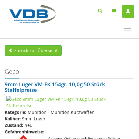
Navig
ein-/
zurück zur Übersicht
Geco
9mm Luger VM-FK 154gr. 10,0g 50 Stück
Staffelpreise
Kategorie:
Munition - Munition Kurzwaffen
Kaliber:
9mm Luger
Zustand:
neu
Gefahrenhinweise:
Achtung! Gefahr durch Feuer oder Splitter,