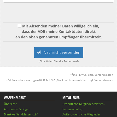
Mit Absenden meiner Daten willige ich ein,
dass der VDB meine Kontaktdaten direkt
an den oben genannten Empfänger übermittelt.
Nachricht versenden
(Bitte füllen Sie alle Felder aus!)
1
*
inkl. MwSt.; zzgl. Versandkosten
2
*
differenzbesteuert gemäß §25a UStG.;MwSt. nicht ausweisbar; zzgl. Versandkosten
WAFFENMARKT
MITGLIEDER
Übersicht
Ordentliche Mitglieder (Waffen-
Armbrüste & Bögen
Fachgeschäfte)
Blankwaffen (Messer u.ä.)
Außerordentliche Mitglieder