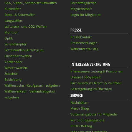
Gas-, Signal-, Schreckschusswaffen
Fördermitglieder
Kurzwaffen
Mitgliedschaft
Deko- & Salutwaffen
Login für Mitglieder
Langwaffen
Luftdruck- und CO2-Waffen
PRESSE
Munition
Pressekontakt
Optik
Pressemeldungen
Schalldämpfer
Waffenrechts-FAQ
Softairwaffen (Airsoftgun)
Ordonnanzwaffen
Vorderlader
INTERESSENVERTRETUNG
Westernwaffen
Interessenvertretung & Positionen
Zubehör
Unsere Lobbyarbeit
Bekleidung
Fachausschuss Airsoft & Paintball
Waffensuche - Kaufgesuch aufgeben
Gesetzgebung im Überblick
Waffenverkauf - Verkaufsangebot
SERVICE
aufgeben
Nachrichten
Merch-Shop
Vorteilsangebote für Mitglieder
Fortbildungsangebote
PROGUN Blog
Jobbörse und Nachfolge