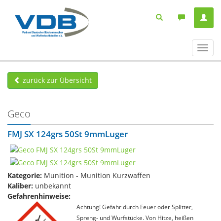
Navig
ein-/
zurück zur Übersicht
Geco
FMJ SX 124grs 50St 9mmLuger
Kategorie:
Munition - Munition Kurzwaffen
Kaliber:
unbekannt
Gefahrenhinweise:
Achtung! Gefahr durch Feuer oder Splitter,
Spreng- und Wurfstücke. Von Hitze, heißen