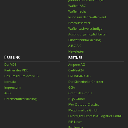
Waffen-ABC
Waffenrecht
Rund um den Waffenkauf
Beschussämter
Waffensachverständige
Ausbildungsmöglichkeiten
Erbwaffenblockierung
A.E.C.A.C.
Newsletter
ÜBER UNS
PARTNER
Der VDB
Ampere AG
Partner des VDB
CarFleet24
Das Präsidium des VDB
CRONBANK AG
Kontakt
Der Sicherheits-Checker
Impressum
GGA
AGB
GrantLift GmbH
Datenschutzerklärung
HQS GmbH
IWA OutdoorClassics
KVoptimal.de GmbH
OverNight Express & Logistics GmbH
PiP Laser
Pro Image