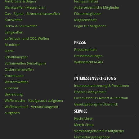
Armbrüste & Bögen
Fachgeschäfte)
Blankwaffen (Messer u.ä.)
Außerordentliche Mitglieder
Gas-, Signal-, Schreckschusswaffen
Fördermitglieder
Kurzwaffen
Mitgliedschaft
Deko- & Salutwaffen
Login für Mitglieder
Langwaffen
Luftdruck- und CO2-Waffen
PRESSE
Munition
Pressekontakt
Optik
Pressemeldungen
Schalldämpfer
Waffenrechts-FAQ
Softairwaffen (Airsoftgun)
Ordonnanzwaffen
Vorderlader
INTERESSENVERTRETUNG
Westernwaffen
Interessenvertretung & Positionen
Zubehör
Unsere Lobbyarbeit
Bekleidung
Fachausschuss Airsoft & Paintball
Waffensuche - Kaufgesuch aufgeben
Gesetzgebung im Überblick
Waffenverkauf - Verkaufsangebot
SERVICE
aufgeben
Nachrichten
Merch-Shop
Vorteilsangebote für Mitglieder
Fortbildungsangebote