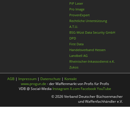
PiP Laser
Pro Image
ProvenExpert
Rechtliche Unterstützung
A.T.U.
BSG-Wüst Data Security GmbH
DPD
First Data
Handelsverband Hessen
Landbell AG
Rheinischer-Inkassodienst e.K.
Zukos
AGB
|
Impressum
|
Datenschutz
|
Kontakt
www.progun.de
- der Waffenmarkt von Profis für Profis
VDB @ Social-Media
Instagram
X.com
Facebook
YouTube
© 2026 Verband Deutscher Büchsenmacher
und Waffenfachhändler e.V.
Nach oben