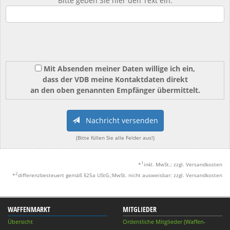
Bitte geben Sie hier den Text ein:
Mit Absenden meiner Daten willige ich ein,
dass der VDB meine Kontaktdaten direkt
an den oben genannten Empfänger übermittelt.
Nachricht versenden
(Bitte füllen Sie alle Felder aus!)
1
*
inkl. MwSt.; zzgl. Versandkosten
2
*
differenzbesteuert gemäß §25a UStG.;MwSt. nicht ausweisbar; zzgl. Versandkosten
WAFFENMARKT
MITGLIEDER
Übersicht
Ordentliche Mitglieder (Waffen-