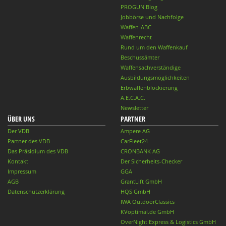
PROGUN Blog
Jobbörse und Nachfolge
Waffen-ABC
Waffenrecht
Rund um den Waffenkauf
Beschussämter
Waffensachverständige
Ausbildungsmöglichkeiten
Erbwaffenblockierung
A.E.C.A.C.
Newsletter
ÜBER UNS
PARTNER
Der VDB
Ampere AG
Partner des VDB
CarFleet24
Das Präsidium des VDB
CRONBANK AG
Kontakt
Der Sicherheits-Checker
Impressum
GGA
AGB
GrantLift GmbH
Datenschutzerklärung
HQS GmbH
IWA OutdoorClassics
KVoptimal.de GmbH
OverNight Express & Logistics GmbH