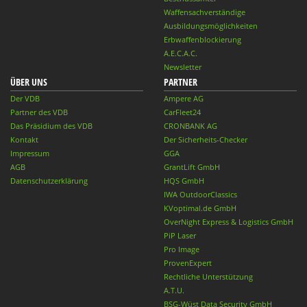
Waffensachverständige
Ausbildungsmöglichkeiten
Erbwaffenblockierung
A.E.C.A.C.
Newsletter
ÜBER UNS
PARTNER
Der VDB
Ampere AG
Partner des VDB
CarFleet24
Das Präsidium des VDB
CRONBANK AG
Kontakt
Der Sicherheits-Checker
Impressum
GGA
AGB
GrantLift GmbH
Datenschutzerklärung
HQS GmbH
IWA OutdoorClassics
KVoptimal.de GmbH
OverNight Express & Logistics GmbH
PiP Laser
Pro Image
ProvenExpert
Rechtliche Unterstützung
A.T.U.
BSG-Wüst Data Security GmbH