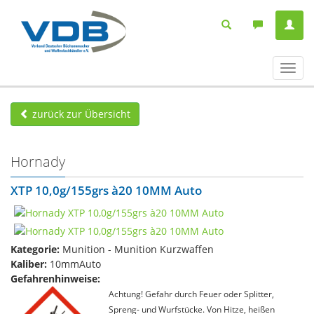
Navig
ein-/
zurück zur Übersicht
Hornady
XTP 10,0g/155grs à20 10MM Auto
Kategorie:
Munition - Munition Kurzwaffen
Kaliber:
10mmAuto
Gefahrenhinweise:
Achtung! Gefahr durch Feuer oder Splitter,
Spreng- und Wurfstücke. Von Hitze, heißen