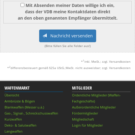
Mit Absenden meiner Daten willige ich ein,
dass der VDB meine Kontaktdaten direkt
an den oben genannten Empfänger übermittelt.
Nachricht versenden
(Bitte füllen Sie alle Felder aus!)
1
*
inkl. MwSt.; zzgl. Versandkosten
2
*
differenzbesteuert gemäß §25a UStG.;MwSt. nicht ausweisbar; zzgl. Versandkosten
WAFFENMARKT
MITGLIEDER
Übersicht
Ordentliche Mitglieder (Waffen-
Armbrüste & Bögen
Fachgeschäfte)
Blankwaffen (Messer u.ä.)
Außerordentliche Mitglieder
Gas-, Signal-, Schreckschusswaffen
Fördermitglieder
Kurzwaffen
Mitgliedschaft
Deko- & Salutwaffen
Login für Mitglieder
Langwaffen