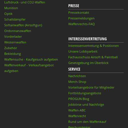
Luftdruck- und CO2-Waffen
PRESSE
Munition
Pressekontakt
Optik
Pressemeldungen
Schalldämpfer
Waffenrechts-FAQ
Softairwaffen (Airsoftgun)
Ordonnanzwaffen
Vorderlader
INTERESSENVERTRETUNG
Westernwaffen
Interessenvertretung & Positionen
Zubehör
Unsere Lobbyarbeit
Bekleidung
Fachausschuss Airsoft & Paintball
Waffensuche - Kaufgesuch aufgeben
Gesetzgebung im Überblick
Waffenverkauf - Verkaufsangebot
SERVICE
aufgeben
Nachrichten
Merch-Shop
Vorteilsangebote für Mitglieder
Fortbildungsangebote
PROGUN Blog
Jobbörse und Nachfolge
Waffen-ABC
Waffenrecht
Rund um den Waffenkauf
Beschussämter