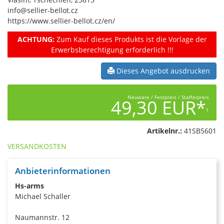
info@sellier-bellot.cz
https://www.sellier-bellot.cz/en/
ACHTUNG:
Zum Kauf dieses Produkts ist die Vorlage der
Erwerbsberechtigung erforderlich !!!
Dieses Angebot ausdrucken
Neuware / Festpreis / Staffelpreis
49,30 EUR*
1
Artikelnr.:
41SB5601
VERSANDKOSTEN
Anbieterinformationen
Hs-arms
Michael Schaller
Naumannstr. 12