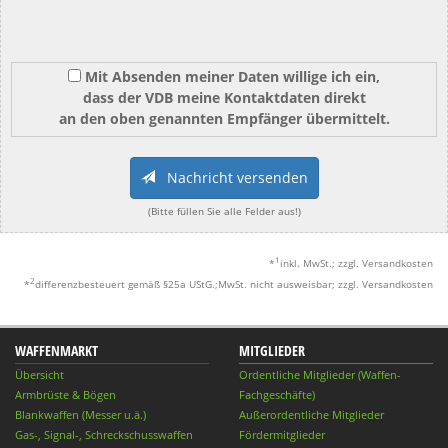
Mit Absenden meiner Daten willige ich ein,
dass der VDB meine Kontaktdaten direkt
an den oben genannten Empfänger übermittelt.
Nachricht versenden
(Bitte füllen Sie alle Felder aus!)
1
*
inkl. MwSt.; zzgl. Versandkosten
2
*
differenzbesteuert gemäß §25a UStG.;MwSt. nicht ausweisbar; zzgl. Versandkosten
WAFFENMARKT
MITGLIEDER
Übersicht
Ordentliche Mitglieder (Waffen-
Armbrüste & Bögen
Fachgeschäfte)
Blankwaffen (Messer u.ä.)
Außerordentliche Mitglieder
Gas-, Signal-, Schreckschusswaffen
Fördermitglieder