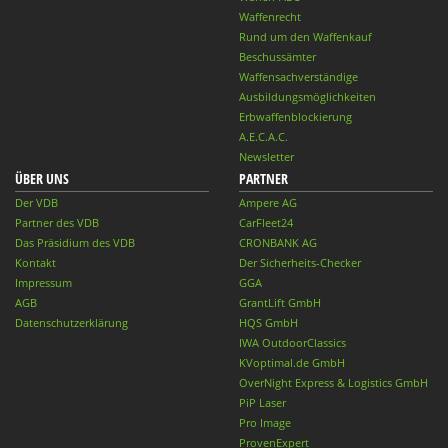
Waffenrecht
Rund um den Waffenkauf
Beschussämter
Waffensachverständige
Ausbildungsmöglichkeiten
Erbwaffenblockierung
A.E.C.A.C.
Newsletter
ÜBER UNS
PARTNER
Der VDB
Ampere AG
Partner des VDB
CarFleet24
Das Präsidium des VDB
CRONBANK AG
Kontakt
Der Sicherheits-Checker
Impressum
GGA
AGB
GrantLift GmbH
Datenschutzerklärung
HQS GmbH
IWA OutdoorClassics
KVoptimal.de GmbH
OverNight Express & Logistics GmbH
PiP Laser
Pro Image
ProvenExpert