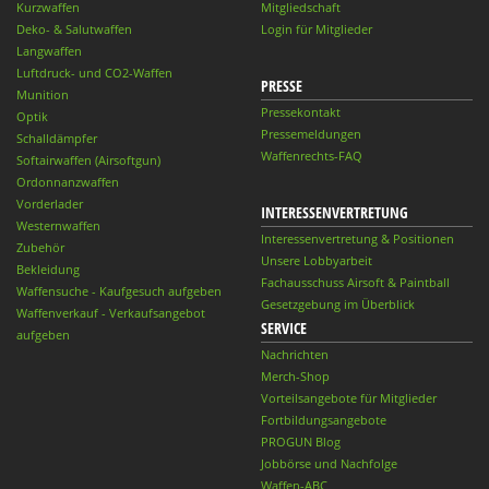
Kurzwaffen
Mitgliedschaft
Deko- & Salutwaffen
Login für Mitglieder
Langwaffen
Luftdruck- und CO2-Waffen
PRESSE
Munition
Pressekontakt
Optik
Pressemeldungen
Schalldämpfer
Waffenrechts-FAQ
Softairwaffen (Airsoftgun)
Ordonnanzwaffen
Vorderlader
INTERESSENVERTRETUNG
Westernwaffen
Interessenvertretung & Positionen
Zubehör
Unsere Lobbyarbeit
Bekleidung
Fachausschuss Airsoft & Paintball
Waffensuche - Kaufgesuch aufgeben
Gesetzgebung im Überblick
Waffenverkauf - Verkaufsangebot
SERVICE
aufgeben
Nachrichten
Merch-Shop
Vorteilsangebote für Mitglieder
Fortbildungsangebote
PROGUN Blog
Jobbörse und Nachfolge
Waffen-ABC