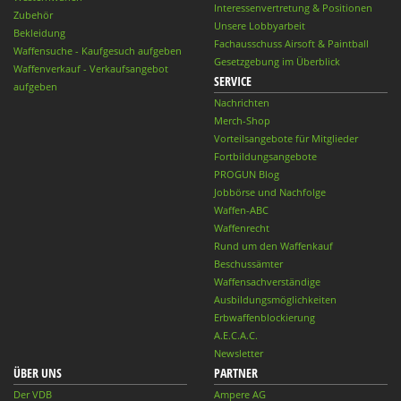
Interessenvertretung & Positionen
Zubehör
Unsere Lobbyarbeit
Bekleidung
Fachausschuss Airsoft & Paintball
Waffensuche - Kaufgesuch aufgeben
Gesetzgebung im Überblick
Waffenverkauf - Verkaufsangebot
SERVICE
aufgeben
Nachrichten
Merch-Shop
Vorteilsangebote für Mitglieder
Fortbildungsangebote
PROGUN Blog
Jobbörse und Nachfolge
Waffen-ABC
Waffenrecht
Rund um den Waffenkauf
Beschussämter
Waffensachverständige
Ausbildungsmöglichkeiten
Erbwaffenblockierung
A.E.C.A.C.
Newsletter
ÜBER UNS
PARTNER
Der VDB
Ampere AG