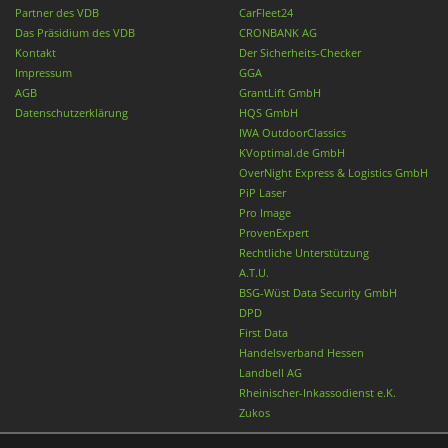
Partner des VDB
CarFleet24
Das Präsidium des VDB
CRONBANK AG
Kontakt
Der Sicherheits-Checker
Impressum
GGA
AGB
GrantLift GmbH
Datenschutzerklärung
HQS GmbH
IWA OutdoorClassics
KVoptimal.de GmbH
OverNight Express & Logistics GmbH
PiP Laser
Pro Image
ProvenExpert
Rechtliche Unterstützung
A.T.U.
BSG-Wüst Data Security GmbH
DPD
First Data
Handelsverband Hessen
Landbell AG
Rheinischer-Inkassodienst e.K.
Zukos