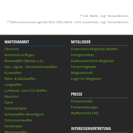
1
*
inkl. MwSt.; zzgl. Versandkosten
2
*
differenzbesteuert gemäß §25a UStG.;MwSt. nicht ausweisbar; zzgl. Versandkosten
WAFFENMARKT
MITGLIEDER
Übersicht
Ordentliche Mitglieder (Waffen-
Armbrüste & Bögen
Fachgeschäfte)
Blankwaffen (Messer u.ä.)
Außerordentliche Mitglieder
Gas-, Signal-, Schreckschusswaffen
Fördermitglieder
Kurzwaffen
Mitgliedschaft
Deko- & Salutwaffen
Login für Mitglieder
Langwaffen
Luftdruck- und CO2-Waffen
PRESSE
Munition
Pressekontakt
Optik
Pressemeldungen
Schalldämpfer
Waffenrechts-FAQ
Softairwaffen (Airsoftgun)
Ordonnanzwaffen
Vorderlader
INTERESSENVERTRETUNG
Westernwaffen