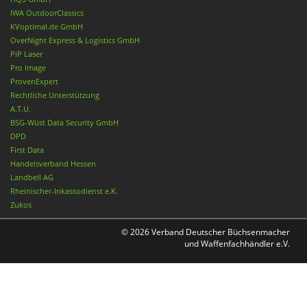
IWA OutdoorClassics
KVoptimal.de GmbH
OverNight Express & Logistics GmbH
PiP Laser
Pro Image
ProvenExpert
Rechtliche Unterstützung
A.T.U.
BSG-Wüst Data Security GmbH
DPD
First Data
Handelsverband Hessen
Landbell AG
Rheinischer-Inkassodienst e.K.
Zukos
© 2026 Verband Deutscher Büchsenmacher
und Waffenfachhändler e.V.