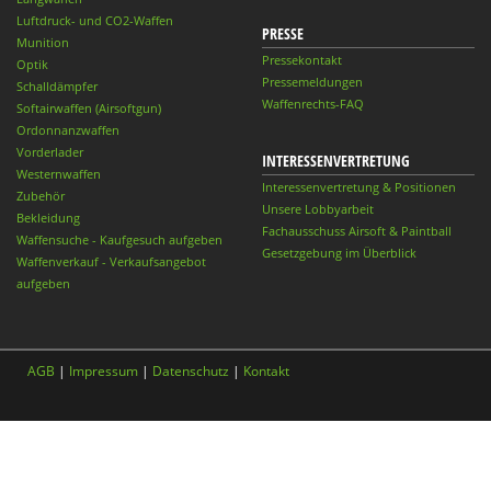
Luftdruck- und CO2-Waffen
PRESSE
Munition
Pressekontakt
Optik
Pressemeldungen
Schalldämpfer
Waffenrechts-FAQ
Softairwaffen (Airsoftgun)
Ordonnanzwaffen
Vorderlader
INTERESSENVERTRETUNG
Westernwaffen
Interessenvertretung & Positionen
Zubehör
Unsere Lobbyarbeit
Bekleidung
Fachausschuss Airsoft & Paintball
Waffensuche - Kaufgesuch aufgeben
Gesetzgebung im Überblick
Waffenverkauf - Verkaufsangebot
aufgeben
AGB
|
Impressum
|
Datenschutz
|
Kontakt