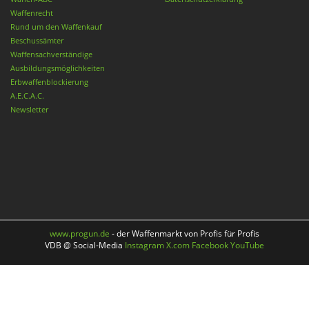
Waffenrecht
Rund um den Waffenkauf
Beschussämter
Waffensachverständige
Ausbildungsmöglichkeiten
Erbwaffenblockierung
A.E.C.A.C.
Newsletter
www.progun.de
- der Waffenmarkt von Profis für Profis
VDB @ Social-Media
Instagram
X.com
Facebook
YouTube