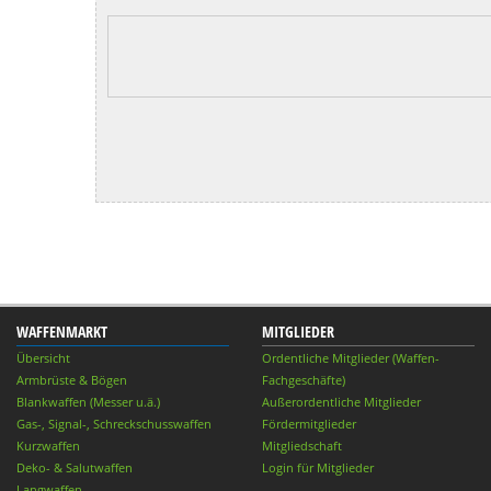
WAFFENMARKT
MITGLIEDER
Übersicht
Ordentliche Mitglieder (Waffen-
Armbrüste & Bögen
Fachgeschäfte)
Blankwaffen (Messer u.ä.)
Außerordentliche Mitglieder
Gas-, Signal-, Schreckschusswaffen
Fördermitglieder
Kurzwaffen
Mitgliedschaft
Deko- & Salutwaffen
Login für Mitglieder
Langwaffen