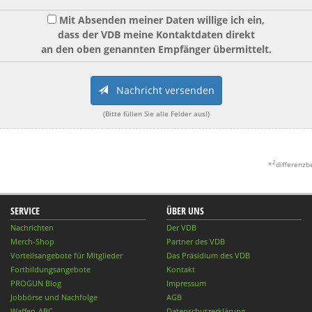
Mit Absenden meiner Daten willige ich ein,
dass der VDB meine Kontaktdaten direkt
an den oben genannten Empfänger übermittelt.
Nachricht versenden
(Bitte füllen Sie alle Felder aus!)
2
*
differenzb
SERVICE
ÜBER UNS
Nachrichten
Der VDB
Merch-Shop
Partner des VDB
Vorteilsangebote für Mitglieder
Das Präsidium des VDB
Fortbildungsangebote
Kontakt
PROGUN Blog
Impressum
Jobbörse und Nachfolge
AGB
Waffen-ABC
Datenschutzerklärung