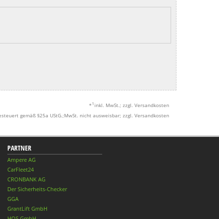
1
*
inkl. MwSt.; zzgl. Versandkosten
esteuert gemäß §25a UStG.;MwSt. nicht ausweisbar; zzgl. Versandkosten
PARTNER
Ampere AG
CarFleet24
CRONBANK AG
Der Sicherheits-Checker
GGA
GrantLift GmbH
HQS GmbH