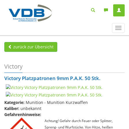
Navig
ein-/
zurück zur Übersicht
Victory
Victory Platzpatronen 9mm P.A.K. 50 Stk.
Kategorie:
Munition - Munition Kurzwaffen
Kaliber:
unbekannt
Gefahrenhinweise:
Achtung! Gefahr durch Feuer oder Splitter,
Spreng- und Wurfstücke. Von Hitze, heißen