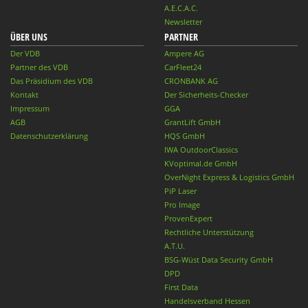
A.E.C.A.C.
Newsletter
ÜBER UNS
PARTNER
Der VDB
Ampere AG
Partner des VDB
CarFleet24
Das Präsidium des VDB
CRONBANK AG
Kontakt
Der Sicherheits-Checker
Impressum
GGA
AGB
GrantLift GmbH
Datenschutzerklärung
HQS GmbH
IWA OutdoorClassics
KVoptimal.de GmbH
OverNight Express & Logistics GmbH
PiP Laser
Pro Image
ProvenExpert
Rechtliche Unterstützung
A.T.U.
BSG-Wüst Data Security GmbH
DPD
First Data
Handelsverband Hessen