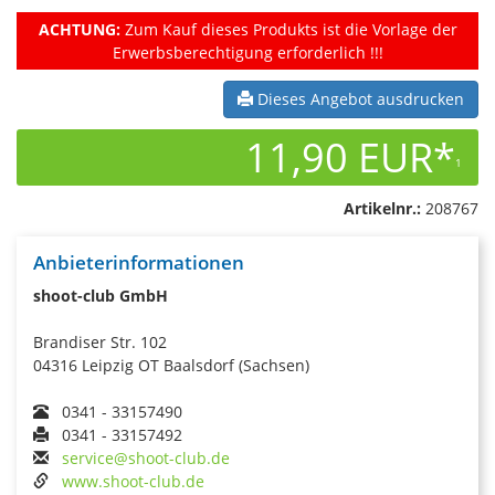
ACHTUNG:
Zum Kauf dieses Produkts ist die Vorlage der
Erwerbsberechtigung erforderlich !!!
Dieses Angebot ausdrucken
11,90 EUR*
1
Artikelnr.:
208767
Anbieterinformationen
shoot-club GmbH
Brandiser Str. 102
04316 Leipzig OT Baalsdorf (Sachsen)
0341 - 33157490
0341 - 33157492
service@shoot-club.de
www.shoot-club.de