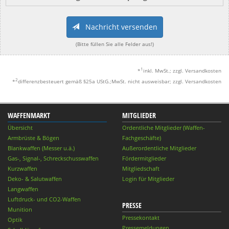
Nachricht versenden
(Bitte füllen Sie alle Felder aus!)
1
*
inkl. MwSt.; zzgl. Versandkosten
2
*
differenzbesteuert gemäß §25a UStG.;MwSt. nicht ausweisbar; zzgl. Versandkosten
WAFFENMARKT
MITGLIEDER
Übersicht
Ordentliche Mitglieder (Waffen-
Armbrüste & Bögen
Fachgeschäfte)
Blankwaffen (Messer u.ä.)
Außerordentliche Mitglieder
Gas-, Signal-, Schreckschusswaffen
Fördermitglieder
Kurzwaffen
Mitgliedschaft
Deko- & Salutwaffen
Login für Mitglieder
Langwaffen
Luftdruck- und CO2-Waffen
PRESSE
Munition
Pressekontakt
Optik
Pressemeldungen