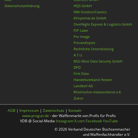
Datenschutzerklärung
HQS GmbH
IWA OutdoorClassics
KVoptimal.de GmbH
OverNight Express & Logistics GmbH
PiP Laser
Pro Image
ProvenExpert
Rechtliche Unterstützung
A.T.U.
BSG-Wüst Data Security GmbH
DPD
First Data
Handelsverband Hessen
Landbell AG
Rheinischer-Inkassodienst e.K.
Zukos
AGB
|
Impressum
|
Datenschutz
|
Kontakt
www.progun.de
- der Waffenmarkt von Profis für Profis
VDB @ Social-Media
Instagram
X.com
Facebook
YouTube
© 2026 Verband Deutscher Büchsenmacher
und Waffenfachhändler e.V.