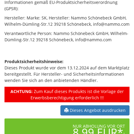
Informationen gemäß EU-Produktsicherheitsverordnung
(GPSR):
Hersteller: Marke: SK, Hersteller: Nammo Schönebeck GmbH,
Wilhelm-Dümling-Str.12 39218 Schönebeck, info@nammo.com
Verantwortliche Person: Nammo Schönebeck GmbH, Wilhelm-
Dümling-Str.12 39218 Schönebeck, info@nammo.com
Produktsicherheitshinweise:
Dieses Produkt wurde vor dem 13.12.2024 auf dem Marktplatz
bereitgestellt. Für Hersteller- und Sicherheitsinformationen
wenden Sie sich an den anbietenden Händler.
ACHTUNG:
Zum Kauf dieses Produkts ist die Vorlage der
Erwerbsberechtigung erforderlich !!!
Dieses Angebot ausdrucken
NUR ABHOLUNG VOR ORT
8,99 EUR*
1