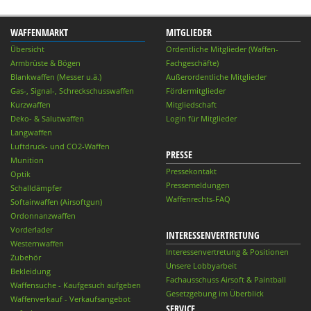
WAFFENMARKT
MITGLIEDER
Übersicht
Ordentliche Mitglieder (Waffen-
Armbrüste & Bögen
Fachgeschäfte)
Blankwaffen (Messer u.ä.)
Außerordentliche Mitglieder
Gas-, Signal-, Schreckschusswaffen
Fördermitglieder
Kurzwaffen
Mitgliedschaft
Deko- & Salutwaffen
Login für Mitglieder
Langwaffen
Luftdruck- und CO2-Waffen
PRESSE
Munition
Pressekontakt
Optik
Pressemeldungen
Schalldämpfer
Waffenrechts-FAQ
Softairwaffen (Airsoftgun)
Ordonnanzwaffen
Vorderlader
INTERESSENVERTRETUNG
Westernwaffen
Interessenvertretung & Positionen
Zubehör
Unsere Lobbyarbeit
Bekleidung
Fachausschuss Airsoft & Paintball
Waffensuche - Kaufgesuch aufgeben
Gesetzgebung im Überblick
Waffenverkauf - Verkaufsangebot
SERVICE