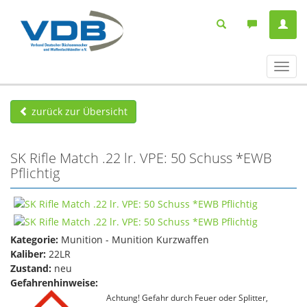
Navig
ein-/
zurück zur Übersicht
SK Rifle Match .22 lr. VPE: 50 Schuss *EWB
Pflichtig
Kategorie:
Munition - Munition Kurzwaffen
Kaliber:
22LR
Zustand:
neu
Gefahrenhinweise:
Achtung! Gefahr durch Feuer oder Splitter,