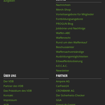
aufgeben
Nachrichten
Merch-Shop
Vorteilsangebote für Mitglieder
Fortbildungsangebote
PROGUN Blog
Jobbörse und Nachfolge
Waffen-ABC
Waffenrecht
Rund um den Waffenkauf
Beschussämter
Waffensachverständige
Ausbildungsmöglichkeiten
Erbwaffenblockierung
A.E.C.A.C.
Newsletter
ÜBER UNS
PARTNER
Der VDB
Ampere AG
Partner des VDB
CarFleet24
Das Präsidium des VDB
CRONBANK AG
Kontakt
Der Sicherheits-Checker
Impressum
GGA
AGB
GrantLift GmbH