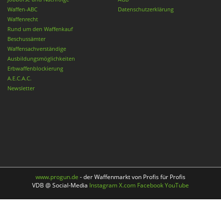
Waffen-ABC
Datenschutzerklärung
Waffenrecht
Rund um den Waffenkauf
Beschussämter
Waffensachverständige
Ausbildungsmöglichkeiten
Erbwaffenblockierung
A.E.C.A.C.
Newsletter
www.progun.de
- der Waffenmarkt von Profis für Profis
VDB @ Social-Media
Instagram
X.com
Facebook
YouTube