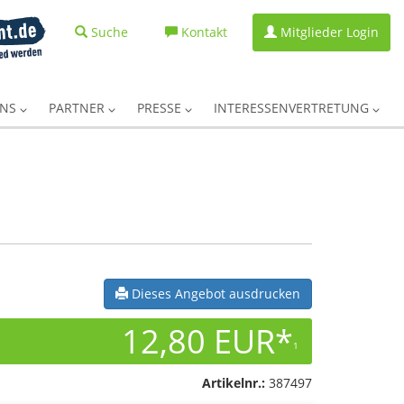
Suche
Kontakt
Mitglieder Login
UNS
PARTNER
PRESSE
INTERESSENVERTRETUNG
Dieses Angebot ausdrucken
12,80 EUR*
1
Artikelnr.:
387497