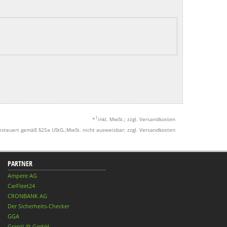
1
*
inkl. MwSt.; zzgl. Versandkosten
esteuert gemäß §25a UStG.;MwSt. nicht ausweisbar; zzgl. Versandkosten
PARTNER
Ampere AG
CarFleet24
CRONBANK AG
Der Sicherheits-Checker
GGA
GrantLift GmbH