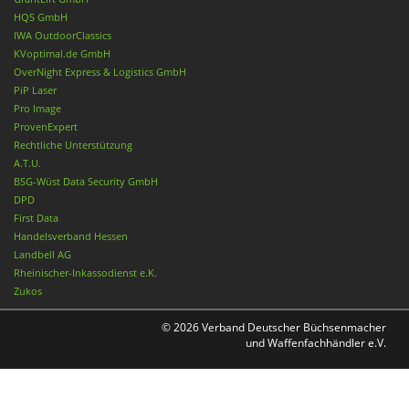
HQS GmbH
IWA OutdoorClassics
KVoptimal.de GmbH
OverNight Express & Logistics GmbH
PiP Laser
Pro Image
ProvenExpert
Rechtliche Unterstützung
A.T.U.
BSG-Wüst Data Security GmbH
DPD
First Data
Handelsverband Hessen
Landbell AG
Rheinischer-Inkassodienst e.K.
Zukos
© 2026 Verband Deutscher Büchsenmacher
und Waffenfachhändler e.V.