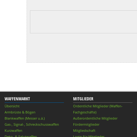
WAFFENMARKT
MITGLIEDER
Übersicht
Ordentliche Mitglieder (Waffen-
Armbrüste & Bögen
Fachgeschäfte)
Blankwaffen (Messer u.ä.)
Außerordentliche Mitglieder
Gas-, Signal-, Schreckschusswaffen
Fördermitglieder
Kurzwaffen
Mitgliedschaft
Deko- & Salutwaffen
Login für Mitglieder