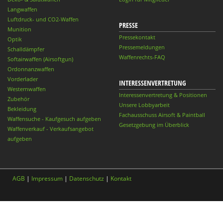
Langwaffen
Luftdruck- und CO2-Waffen
PRESSE
Munition
Pressekontakt
Optik
Pressemeldungen
Schalldämpfer
Waffenrechts-FAQ
Softairwaffen (Airsoftgun)
Ordonnanzwaffen
Vorderlader
INTERESSENVERTRETUNG
Westernwaffen
Interessenvertretung & Positionen
Zubehör
Unsere Lobbyarbeit
Bekleidung
Fachausschuss Airsoft & Paintball
Waffensuche - Kaufgesuch aufgeben
Gesetzgebung im Überblick
Waffenverkauf - Verkaufsangebot
aufgeben
AGB
|
Impressum
|
Datenschutz
|
Kontakt