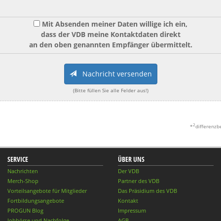
Mit Absenden meiner Daten willige ich ein,
dass der VDB meine Kontaktdaten direkt
an den oben genannten Empfänger übermittelt.
Nachricht versenden
(Bitte füllen Sie alle Felder aus!)
2
*
differenzb
SERVICE
ÜBER UNS
Nachrichten
Der VDB
Merch-Shop
Partner des VDB
Vorteilsangebote für Mitglieder
Das Präsidium des VDB
Fortbildungsangebote
Kontakt
PROGUN Blog
Impressum
Jobbörse und Nachfolge
AGB