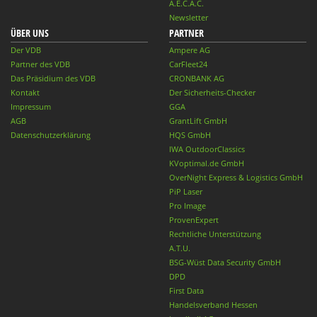
A.E.C.A.C.
Newsletter
ÜBER UNS
PARTNER
Der VDB
Ampere AG
Partner des VDB
CarFleet24
Das Präsidium des VDB
CRONBANK AG
Kontakt
Der Sicherheits-Checker
Impressum
GGA
AGB
GrantLift GmbH
Datenschutzerklärung
HQS GmbH
IWA OutdoorClassics
KVoptimal.de GmbH
OverNight Express & Logistics GmbH
PiP Laser
Pro Image
ProvenExpert
Rechtliche Unterstützung
A.T.U.
BSG-Wüst Data Security GmbH
DPD
First Data
Handelsverband Hessen