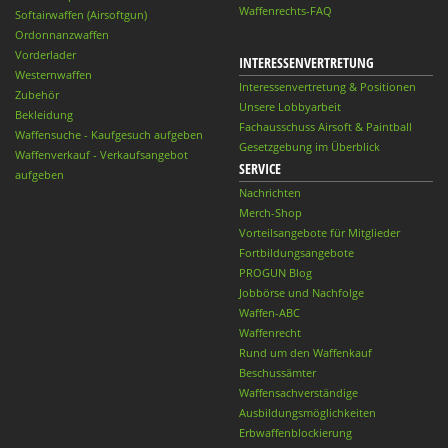
Waffenrechts-FAQ
Softairwaffen (Airsoftgun)
Ordonnanzwaffen
Vorderlader
INTERESSENVERTRETUNG
Westernwaffen
Interessenvertretung & Positionen
Zubehör
Unsere Lobbyarbeit
Bekleidung
Fachausschuss Airsoft & Paintball
Waffensuche - Kaufgesuch aufgeben
Gesetzgebung im Überblick
Waffenverkauf - Verkaufsangebot
SERVICE
aufgeben
Nachrichten
Merch-Shop
Vorteilsangebote für Mitglieder
Fortbildungsangebote
PROGUN Blog
Jobbörse und Nachfolge
Waffen-ABC
Waffenrecht
Rund um den Waffenkauf
Beschussämter
Waffensachverständige
Ausbildungsmöglichkeiten
Erbwaffenblockierung