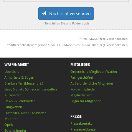
Nachricht versenden
(Bitte füllen Sie alle Felder aus!)
1
*
inkl. MwSt.; zzgl. Versandkosten
2
*
differenzbesteuert gemäß §25a UStG.;MwSt. nicht ausweisbar; zzgl. Versandkosten
WAFFENMARKT
MITGLIEDER
Übersicht
Ordentliche Mitglieder (Waffen-
Armbrüste & Bögen
Fachgeschäfte)
Blankwaffen (Messer u.ä.)
Außerordentliche Mitglieder
Gas-, Signal-, Schreckschusswaffen
Fördermitglieder
Kurzwaffen
Mitgliedschaft
Deko- & Salutwaffen
Login für Mitglieder
Langwaffen
Luftdruck- und CO2-Waffen
PRESSE
Munition
Pressekontakt
Optik
Pressemeldungen
Schalldämpfer