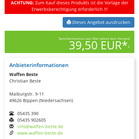
ACHTUNG:
Zum Kauf dieses Produkts ist die Vorlage der
Erwerbsberechtigung erforderlich !!!
Dieses Angebot ausdrucken
Sammlermunition aus 90er Jahren kein Versand
39,50 EUR*
2
Anbieterinformationen
Waffen Beste
Christian Beste
Maiburgstr. 9-11
49626 Bippen (Niedersachsen)
05435 390
05435 902605
info@waffen-beste.de
www.waffen-beste.de