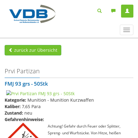
Navig
ein-/
zurück zur Übersicht
Prvi Partizan
FMJ 93 grs - 50Stk
Kategorie:
Munition - Munition Kurzwaffen
Kaliber:
7,65 Para
Zustand:
neu
Gefahrenhinweise:
Achtung! Gefahr durch Feuer oder Splitter,
Spreng- und Wurfstücke. Von Hitze, heißen