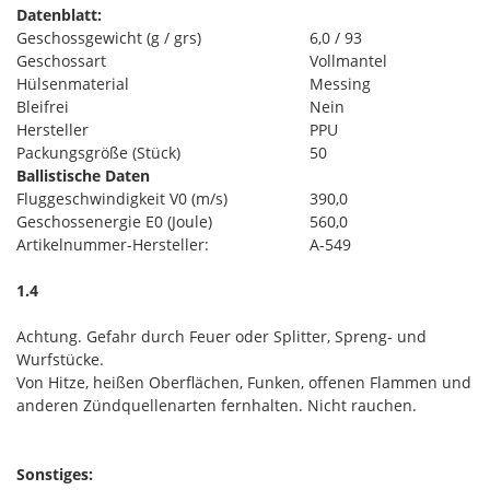
D
atenblatt:
Geschossgewicht (g / grs)
6,0 / 93
Geschossart
Vollmantel
Hülsenmaterial
Messing
Bleifrei
Nein
Hersteller
PPU
Packungsgröße (Stück)
50
Ballistische Daten
Fluggeschwindigkeit V0 (m/s)
390,0
Geschossenergie E0 (Joule)
560,0
Artikelnummer-Hersteller:
A-549
1.4
Achtung. Gefahr durch Feuer oder Splitter, Spreng- und
Wurfstücke.
Von Hitze, heißen Oberflächen, Funken, offenen Flammen und
anderen Zündquellenarten fernhalten. Nicht rauchen.
Sonstiges: