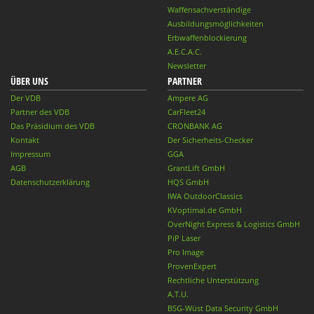
Waffensachverständige
Ausbildungsmöglichkeiten
Erbwaffenblockierung
A.E.C.A.C.
Newsletter
ÜBER UNS
PARTNER
Der VDB
Ampere AG
Partner des VDB
CarFleet24
Das Präsidium des VDB
CRONBANK AG
Kontakt
Der Sicherheits-Checker
Impressum
GGA
AGB
GrantLift GmbH
Datenschutzerklärung
HQS GmbH
IWA OutdoorClassics
KVoptimal.de GmbH
OverNight Express & Logistics GmbH
PiP Laser
Pro Image
ProvenExpert
Rechtliche Unterstützung
A.T.U.
BSG-Wüst Data Security GmbH