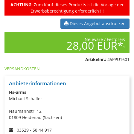
ACHTUNG:
Zum Kauf dieses Produkts ist die Vorlage der
Erwerbsberechtigung erforderlich !!!
Dieses Angebot ausdrucken
Neuware / Festpreis
28,00 EUR*
1
Artikelnr.:
45PPU1601
VERSANDKOSTEN
Anbieterinformationen
Hs-arms
Michael Schaller
Naumannstr. 12
01809 Heidenau (Sachsen)
03529 - 58 44 917