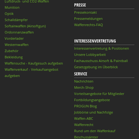
Luftdruck- und CO2-Waffen
PRESSE
Munition
Pressekontakt
Optik
Pressemeldungen
Schalldämpfer
Waffenrechts-FAQ
Softairwaffen (Airsoftgun)
Ordonnanzwaffen
Vorderlader
INTERESSENVERTRETUNG
Westernwaffen
Interessenvertretung & Positionen
Zubehör
Unsere Lobbyarbeit
Bekleidung
Fachausschuss Airsoft & Paintball
Waffensuche - Kaufgesuch aufgeben
Gesetzgebung im Überblick
Waffenverkauf - Verkaufsangebot
SERVICE
aufgeben
Nachrichten
Merch-Shop
Vorteilsangebote für Mitglieder
Fortbildungsangebote
PROGUN Blog
Jobbörse und Nachfolge
Waffen-ABC
Waffenrecht
Rund um den Waffenkauf
Beschussämter