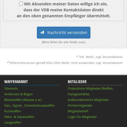
Mit Absenden meiner Daten willige ich ein,
dass der VDB meine Kontaktdaten direkt
an den oben genannten Empfänger übermittelt.
Nachricht versenden
(Bitte füllen Sie alle Felder aus!)
1
*
inkl. MwSt.; zzgl. Versandkosten
2
*
differenzbesteuert gemäß §25a UStG.;MwSt. nicht ausweisbar; zzgl. Versandkosten
WAFFENMARKT
MITGLIEDER
Übersicht
Ordentliche Mitglieder (Waffen-
Armbrüste & Bögen
Fachgeschäfte)
Blankwaffen (Messer u.ä.)
Außerordentliche Mitglieder
Gas-, Signal-, Schreckschusswaffen
Fördermitglieder
Kurzwaffen
Mitgliedschaft
Deko- & Salutwaffen
Login für Mitglieder
Langwaffen