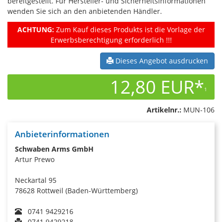
bereitgestellt. Für Hersteller- und Sicherheitsinformationen
wenden Sie sich an den anbietenden Händler.
ACHTUNG:
Zum Kauf dieses Produkts ist die Vorlage der
Erwerbsberechtigung erforderlich !!!
Dieses Angebot ausdrucken
12,80 EUR*
1
Artikelnr.:
MUN-106
Anbieterinformationen
Schwaben Arms GmbH
Artur Prewo
Neckartal 95
78628 Rottweil (Baden-Württemberg)
0741 9429216
0741 9429218