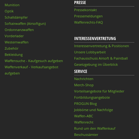
PRESSE
Munition
Pressekontakt
Optik
Pressemeldungen
Schalldämpfer
Waffenrechts-FAQ
Softairwaffen (Airsoftgun)
Ordonnanzwaffen
Vorderlader
INTERESSENVERTRETUNG
Westernwaffen
Interessenvertretung & Positionen
Zubehör
Unsere Lobbyarbeit
Bekleidung
Fachausschuss Airsoft & Paintball
Waffensuche - Kaufgesuch aufgeben
Gesetzgebung im Überblick
Waffenverkauf - Verkaufsangebot
SERVICE
aufgeben
Nachrichten
Merch-Shop
Vorteilsangebote für Mitglieder
Fortbildungsangebote
PROGUN Blog
Jobbörse und Nachfolge
Waffen-ABC
Waffenrecht
Rund um den Waffenkauf
Beschussämter