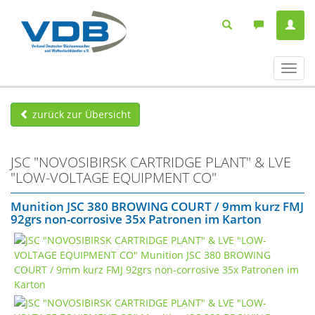
Navig
ein-/
zurück zur Übersicht
JSC "NOVOSIBIRSK CARTRIDGE PLANT" & LVE
"LOW-VOLTAGE EQUIPMENT CO"
Munition JSC 380 BROWING COURT / 9mm kurz FMJ
92grs non-corrosive 35x Patronen im Karton