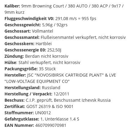
Kaliber:
9mm Browning Court / 380 AUTO / 380 ACP / 9x17 /
9mm kurz
Fluggeschwindigkeit V0:
291,08 m/s = 955 fps
Geschossgewicht:
5,96g / 92grs
Geschossart:
Vollmantel
Geschossmantel:
Flußeisenmantel verkupfert, nicht korrosiv
Geschosskern:
Hartblei
Geschossenergie E0:
252,50J
Zündung:
Berdan nicht korrosiv
Hülse
: Stahl verkupfert, nicht korrosiv
Packungsgröße:
35 Stück
Hersteller:
JSC "NOVOSIBIRSK CARTRIDGE PLANT" & LVE
"LOW-VOLTAGE EQUIPMENT CO"
Herstellungsland:
Russland
Herstellung / Verpackt:
12/2011
Beschuss:
C.I.P. geprüft, Beschussamt Izhevsk Russia
Zertifikat:
GOST 26319 & ISO 9001
Stoffnummer:
UN0012
Gefahrgutklasse:
1, Unterklasse 1.4 S
EAN Nummer:
4607099070981