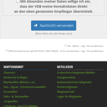
Mit Absenden meiner Daten willige ich ein,
dass der VDB meine Kontaktdaten direkt
an den oben genannten Empfänger übermittelt.
Nachricht versenden
(Bitte füllen Sie alle Felder aus!)
1
*
inkl. MwSt.; zzgl. Versandkosten
2
*
differenzbesteuert gemäß §25a UStG.;MwSt. nicht ausweisbar; zzgl. Versandkosten
WAFFENMARKT
MITGLIEDER
Übersicht
Ordentliche Mitglieder (Waffen-
Armbrüste & Bögen
Fachgeschäfte)
Blankwaffen (Messer u.ä.)
Außerordentliche Mitglieder
Gas-, Signal-, Schreckschusswaffen
Fördermitglieder
Kurzwaffen
Mitgliedschaft
Deko- & Salutwaffen
Login für Mitglieder
Langwaffen
Luftdruck- und CO2-Waffen