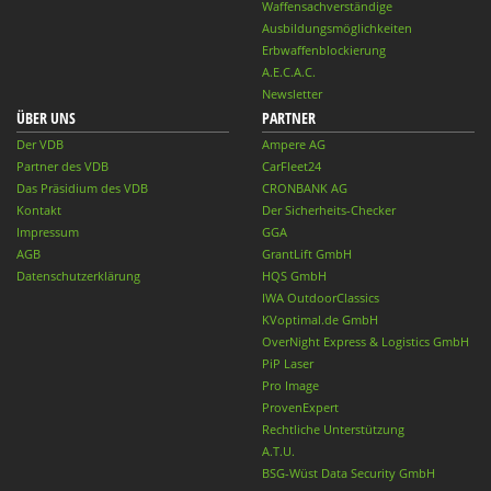
Waffensachverständige
Ausbildungsmöglichkeiten
Erbwaffenblockierung
A.E.C.A.C.
Newsletter
ÜBER UNS
PARTNER
Der VDB
Ampere AG
Partner des VDB
CarFleet24
Das Präsidium des VDB
CRONBANK AG
Kontakt
Der Sicherheits-Checker
Impressum
GGA
AGB
GrantLift GmbH
Datenschutzerklärung
HQS GmbH
IWA OutdoorClassics
KVoptimal.de GmbH
OverNight Express & Logistics GmbH
PiP Laser
Pro Image
ProvenExpert
Rechtliche Unterstützung
A.T.U.
BSG-Wüst Data Security GmbH