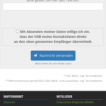
Bitte geben Sie hier den Text ein:
Mit Absenden meiner Daten willige ich ein,
dass der VDB meine Kontaktdaten direkt
an den oben genannten Empfänger übermittelt.
Nachricht versenden
(Bitte füllen Sie alle Felder aus!)
1
*
inkl. MwSt.; zzgl. Versandkosten
2
*
differenzbesteuert gemäß §25a UStG.;MwSt. nicht ausweisbar; zzgl. Versandkosten
WAFFENMARKT
MITGLIEDER
Übersicht
Ordentliche Mitglieder (Waffen-