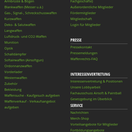
Armbrüste & Bögen
Fachgeschäfte)
Blankwaffen (Messer u.ä.)
Außerordentliche Mitglieder
Gas-, Signal-, Schreckschusswaffen
Fördermitglieder
Kurzwaffen
Mitgliedschaft
Deko- & Salutwaffen
Login für Mitglieder
Langwaffen
Luftdruck- und CO2-Waffen
PRESSE
Munition
Pressekontakt
Optik
Pressemeldungen
Schalldämpfer
Waffenrechts-FAQ
Softairwaffen (Airsoftgun)
Ordonnanzwaffen
Vorderlader
INTERESSENVERTRETUNG
Westernwaffen
Interessenvertretung & Positionen
Zubehör
Unsere Lobbyarbeit
Bekleidung
Fachausschuss Airsoft & Paintball
Waffensuche - Kaufgesuch aufgeben
Gesetzgebung im Überblick
Waffenverkauf - Verkaufsangebot
SERVICE
aufgeben
Nachrichten
Merch-Shop
Vorteilsangebote für Mitglieder
Fortbildungsangebote