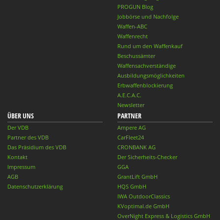
PROGUN Blog
Jobbörse und Nachfolge
Waffen-ABC
Waffenrecht
Rund um den Waffenkauf
Beschussämter
Waffensachverständige
Ausbildungsmöglichkeiten
Erbwaffenblockierung
A.E.C.A.C.
Newsletter
ÜBER UNS
PARTNER
Der VDB
Ampere AG
Partner des VDB
CarFleet24
Das Präsidium des VDB
CRONBANK AG
Kontakt
Der Sicherheits-Checker
Impressum
GGA
AGB
GrantLift GmbH
Datenschutzerklärung
HQS GmbH
IWA OutdoorClassics
KVoptimal.de GmbH
OverNight Express & Logistics GmbH