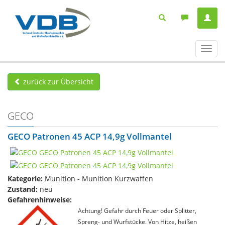
Navig
ein-/
zurück zur Übersicht
GECO
GECO Patronen 45 ACP 14,9g Vollmantel
Kategorie:
Munition - Munition Kurzwaffen
Zustand:
neu
Gefahrenhinweise:
Achtung! Gefahr durch Feuer oder Splitter,
Spreng- und Wurfstücke. Von Hitze, heißen