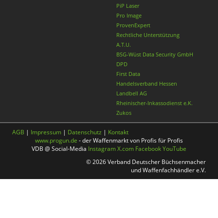
PiP Laser
Pro Image
ProvenExpert
Rechtliche Unterstützung
A.T.U.
BSG-Wüst Data Security GmbH
DPD
First Data
Handelsverband Hessen
Landbell AG
Rheinischer-Inkassodienst e.K.
Zukos
AGB
|
Impressum
|
Datenschutz
|
Kontakt
www.progun.de
- der Waffenmarkt von Profis für Profis
VDB @ Social-Media
Instagram
X.com
Facebook
YouTube
© 2026 Verband Deutscher Büchsenmacher
und Waffenfachhändler e.V.
Nach oben