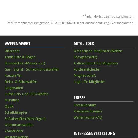
1
*
inkl. MwSt.; zzgl. Versandkosten
2
*
differenzbesteuert gemäß §25a UStG.;MwSt. nicht ausweisbar; zzgl. Versandkosten
WAFFENMARKT
MITGLIEDER
Übersicht
Ordentliche Mitglieder (Waffen-
Armbrüste & Bögen
Fachgeschäfte)
Blankwaffen (Messer u.ä.)
Außerordentliche Mitglieder
Gas-, Signal-, Schreckschusswaffen
Fördermitglieder
Kurzwaffen
Mitgliedschaft
Deko- & Salutwaffen
Login für Mitglieder
Langwaffen
Luftdruck- und CO2-Waffen
PRESSE
Munition
Pressekontakt
Optik
Pressemeldungen
Schalldämpfer
Waffenrechts-FAQ
Softairwaffen (Airsoftgun)
Ordonnanzwaffen
Vorderlader
INTERESSENVERTRETUNG
Westernwaffen