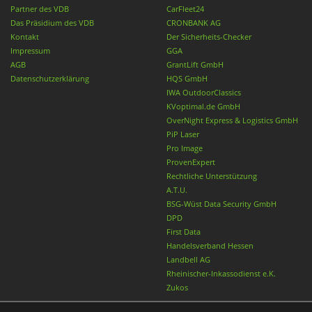
Partner des VDB
CarFleet24
Das Präsidium des VDB
CRONBANK AG
Kontakt
Der Sicherheits-Checker
Impressum
GGA
AGB
GrantLift GmbH
Datenschutzerklärung
HQS GmbH
IWA OutdoorClassics
KVoptimal.de GmbH
OverNight Express & Logistics GmbH
PiP Laser
Pro Image
ProvenExpert
Rechtliche Unterstützung
A.T.U.
BSG-Wüst Data Security GmbH
DPD
First Data
Handelsverband Hessen
Landbell AG
Rheinischer-Inkassodienst e.K.
Zukos