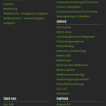
Interessenvertretung & Positionen
Zubehör
Unsere Lobbyarbeit
Bekleidung
Fachausschuss Airsoft & Paintball
Waffensuche - Kaufgesuch aufgeben
Gesetzgebung im Überblick
Waffenverkauf - Verkaufsangebot
SERVICE
aufgeben
Nachrichten
Merch-Shop
Vorteilsangebote für Mitglieder
Fortbildungsangebote
PROGUN Blog
Jobbörse und Nachfolge
Waffen-ABC
Waffenrecht
Rund um den Waffenkauf
Beschussämter
Waffensachverständige
Ausbildungsmöglichkeiten
Erbwaffenblockierung
A.E.C.A.C.
Newsletter
ÜBER UNS
PARTNER
Der VDB
Ampere AG