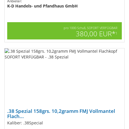
Anbieter:
K-D Handels- und Pfandhaus GmbH
pro 1000 Schuß, SOFORT VERFÜGBAR
380,00 EUR*
1
.38 Spezial 158grs. 10,2gramm FMJ Vollmantel
Flach...
Kaliber: .38Special