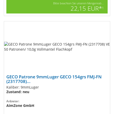
Bitte beachten Sie unseren Mengenrab...
22,15 EUR*
1
GECO Patrone 9mmLuger GECO 154grs FMJ-FN
(2317708)...
Kaliber: 9mmLuger
Zustand: neu
Anbieter:
AimZone GmbH