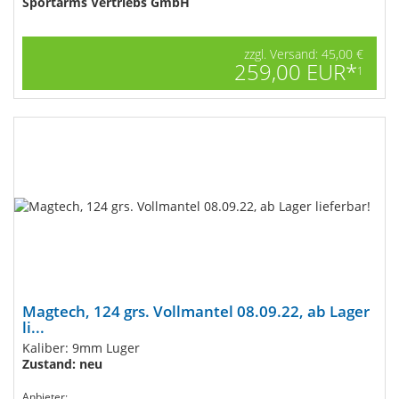
Sportarms Vertriebs GmbH
zzgl. Versand: 45,00 €
259,00 EUR*
1
Magtech, 124 grs. Vollmantel 08.09.22, ab Lager
li...
Kaliber: 9mm Luger
Zustand: neu
Anbieter: