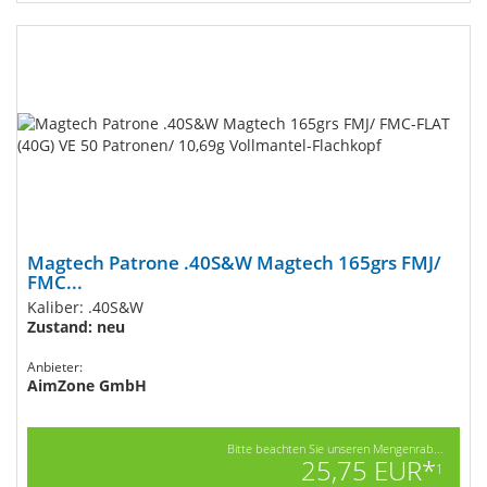
Magtech Patrone .40S&W Magtech 165grs FMJ/
FMC...
Kaliber: .40S&W
Zustand: neu
Anbieter:
AimZone GmbH
Bitte beachten Sie unseren Mengenrab...
25,75 EUR*
1