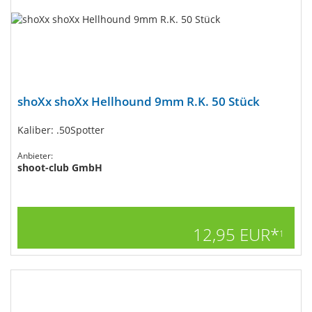
shoXx shoXx Hellhound 9mm R.K. 50 Stück
Kaliber: .50Spotter
Anbieter:
shoot-club GmbH
12,95 EUR*
1