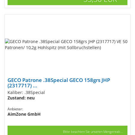
GECO Patrone .38Special GECO 158grs JHP
(2317717) ...
Kaliber: .38Special
Zustand: neu
Anbieter:
AimZone GmbH
Bitte beachten Sie unseren Mengenrab...