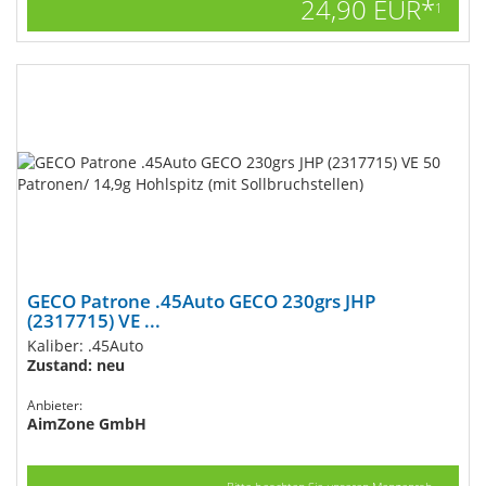
24,90 EUR*
1
GECO Patrone .45Auto GECO 230grs JHP
(2317715) VE ...
Kaliber: .45Auto
Zustand: neu
Anbieter:
AimZone GmbH