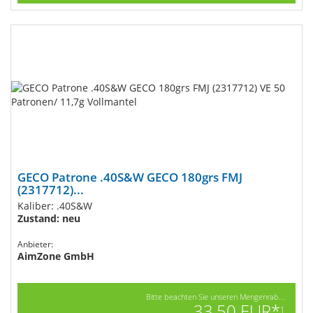
GECO Patrone .40S&W GECO 180grs FMJ
(2317712)...
Kaliber: .40S&W
Zustand: neu
Anbieter:
AimZone GmbH
Bitte beachten Sie unseren Mengenrab...
33,50 EUR*
1