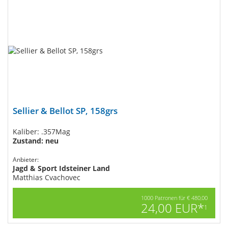
Sellier & Bellot SP, 158grs
Kaliber: .357Mag
Zustand: neu
Anbieter:
Jagd & Sport Idsteiner Land
Matthias Cvachovec
1000 Patronen für € 480,00
24,00 EUR*
1