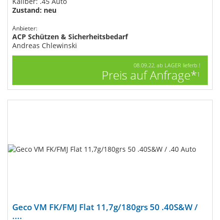
Kaliber: .45 Auto
Zustand: neu
Anbieter:
ACP Schützen & Sicherheitsbedarf
Andreas Chlewinski
08.09.22, ab LAGER lieferb.!
Preis auf Anfrage*
1
Geco VM FK/FMJ Flat 11,7g/180grs 50 .40S&W /
....