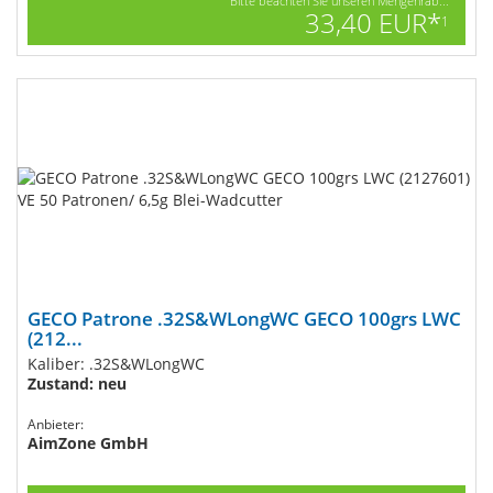
Bitte beachten Sie unseren Mengenrab...
33,40 EUR*
1
GECO Patrone .32S&WLongWC GECO 100grs LWC
(212...
Kaliber: .32S&WLongWC
Zustand: neu
Anbieter:
AimZone GmbH