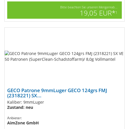
Bitte beachten Sie unseren Mengenrab...
19,05 EUR*
1
GECO Patrone 9mmLuger GECO 124grs FMJ
(2318221) SX...
Kaliber: 9mmLuger
Zustand: neu
Anbieter:
AimZone GmbH