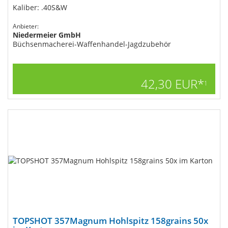
Kaliber: .40S&W
Anbieter:
Niedermeier GmbH
Büchsenmacherei-Waffenhandel-Jagdzubehör
42,30 EUR*
1
TOPSHOT 357Magnum Hohlspitz 158grains 50x