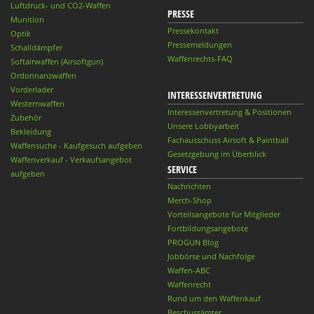
Luftdruck- und CO2-Waffen
PRESSE
Munition
Pressekontakt
Optik
Pressemeldungen
Schalldämpfer
Waffenrechts-FAQ
Softairwaffen (Airsoftgun)
Ordonnanzwaffen
Vorderlader
INTERESSENVERTRETUNG
Westernwaffen
Interessenvertretung & Positionen
Zubehör
Unsere Lobbyarbeit
Bekleidung
Fachausschuss Airsoft & Paintball
Waffensuche - Kaufgesuch aufgeben
Gesetzgebung im Überblick
Waffenverkauf - Verkaufsangebot
SERVICE
aufgeben
Nachrichten
Merch-Shop
Vorteilsangebote für Mitglieder
Fortbildungsangebote
PROGUN Blog
Jobbörse und Nachfolge
Waffen-ABC
Waffenrecht
Rund um den Waffenkauf
Beschussämter