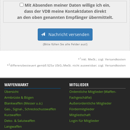
Mit Absenden meiner Daten willige ich ein,
dass der VDB meine Kontaktdaten direkt
an den oben genannten Empfänger übermittelt.
Nachricht versenden
(Bitte füllen Sie alle Felder aus!)
1
*
inkl. MwSt.; zzgl. Versandkosten
2
*
differenzbesteuert gemäß §25a UStG.;MwSt. nicht ausweisbar; zzgl. Versandkosten
WAFFENMARKT
MITGLIEDER
Übersicht
Ordentliche Mitglieder (Waffen-
Armbrüste & Bögen
Fachgeschäfte)
Blankwaffen (Messer u.ä.)
Außerordentliche Mitglieder
Gas-, Signal-, Schreckschusswaffen
Fördermitglieder
Kurzwaffen
Mitgliedschaft
Deko- & Salutwaffen
Login für Mitglieder
Langwaffen