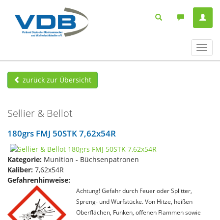
Navig
ein-/
zurück zur Übersicht
Sellier & Bellot
180grs FMJ 50STK 7,62x54R
Kategorie:
Munition - Büchsenpatronen
Kaliber:
7,62x54R
Gefahrenhinweise:
Achtung! Gefahr durch Feuer oder Splitter,
Spreng- und Wurfstücke. Von Hitze, heißen
Oberflächen, Funken, offenen Flammen sowie