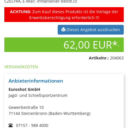
CZECHIA, E-Mail: info@sellier-bellot.cz
ACHTUNG:
Zum Kauf dieses Produkts ist die Vorlage der
Erwerbsberechtigung erforderlich !!!
Dieses Angebot ausdrucken
62,00 EUR*
1
Artikelnr.:
204063
VERSANDKOSTEN
Anbieterinformationen
Euroshot GmbH
Jagd- und Schießsportzentrum
Gewerbestraße 10
71144 Steinenbronn (Baden-Württemberg)
07157 - 988 4000