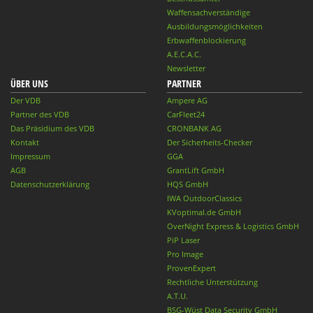
Waffensachverständige
Ausbildungsmöglichkeiten
Erbwaffenblockierung
A.E.C.A.C.
Newsletter
ÜBER UNS
PARTNER
Der VDB
Ampere AG
Partner des VDB
CarFleet24
Das Präsidium des VDB
CRONBANK AG
Kontakt
Der Sicherheits-Checker
Impressum
GGA
AGB
GrantLift GmbH
Datenschutzerklärung
HQS GmbH
IWA OutdoorClassics
KVoptimal.de GmbH
OverNight Express & Logistics GmbH
PiP Laser
Pro Image
ProvenExpert
Rechtliche Unterstützung
A.T.U.
BSG-Wüst Data Security GmbH