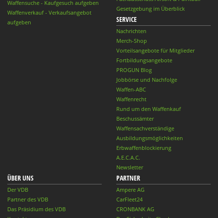
Waffensuche - Kaufgesuch aufgeben
Gesetzgebung im Überblick
Waffenverkauf - Verkaufsangebot
SERVICE
aufgeben
Nachrichten
Merch-Shop
Vorteilsangebote für Mitglieder
Fortbildungsangebote
PROGUN Blog
Jobbörse und Nachfolge
Waffen-ABC
Waffenrecht
Rund um den Waffenkauf
Beschussämter
Waffensachverständige
Ausbildungsmöglichkeiten
Erbwaffenblockierung
A.E.C.A.C.
Newsletter
ÜBER UNS
PARTNER
Der VDB
Ampere AG
Partner des VDB
CarFleet24
Das Präsidium des VDB
CRONBANK AG