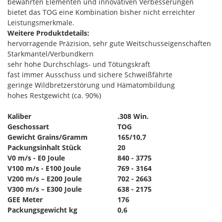
bewährten Elementen und innovativen Verbesserungen
bietet das TOG eine Kombination bisher nicht erreichter
Leistungsmerkmale.
Weitere Produktdetails:
hervorragende Präzision, sehr gute Weitschusseigenschaften
Starkmantel/Verbundkern
sehr hohe Durchschlags- und Tötungskraft
fast immer Ausschuss und sichere Schweißfährte
geringe Wildbretzerstörung und Hämatombildung
hohes Restgewicht (ca. 90%)
Kaliber
.308 Win.
Geschossart
TOG
Gewicht Grains/Gramm
165/10,7
Packungsinhalt Stück
20
V0 m/s - E0 Joule
840 - 3775
V100 m/s - E100 Joule
769 - 3164
V200 m/s – E200 Joule
702 - 2663
V300 m/s – E300 Joule
638 - 2175
GEE Meter
176
Packungsgewicht kg
0,6