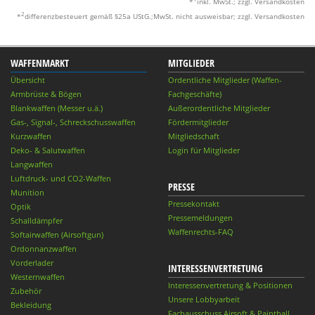
*
inkl. MwSt.; zzgl. Versandkosten
2
*
differenzbesteuert gemäß §25a UStG.;MwSt. nicht ausweisbar; zzgl. Versandkosten
WAFFENMARKT
MITGLIEDER
Übersicht
Ordentliche Mitglieder (Waffen-
Armbrüste & Bögen
Fachgeschäfte)
Blankwaffen (Messer u.ä.)
Außerordentliche Mitglieder
Gas-, Signal-, Schreckschusswaffen
Fördermitglieder
Kurzwaffen
Mitgliedschaft
Deko- & Salutwaffen
Login für Mitglieder
Langwaffen
Luftdruck- und CO2-Waffen
PRESSE
Munition
Pressekontakt
Optik
Pressemeldungen
Schalldämpfer
Waffenrechts-FAQ
Softairwaffen (Airsoftgun)
Ordonnanzwaffen
Vorderlader
INTERESSENVERTRETUNG
Westernwaffen
Interessenvertretung & Positionen
Zubehör
Unsere Lobbyarbeit
Bekleidung
Fachausschuss Airsoft & Paintball