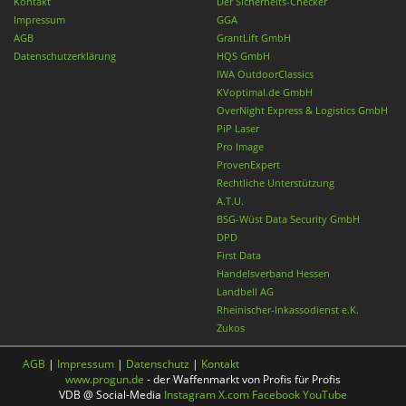
Kontakt
Der Sicherheits-Checker
Impressum
GGA
AGB
GrantLift GmbH
Datenschutzerklärung
HQS GmbH
IWA OutdoorClassics
KVoptimal.de GmbH
OverNight Express & Logistics GmbH
PiP Laser
Pro Image
ProvenExpert
Rechtliche Unterstützung
A.T.U.
BSG-Wüst Data Security GmbH
DPD
First Data
Handelsverband Hessen
Landbell AG
Rheinischer-Inkassodienst e.K.
Zukos
AGB
|
Impressum
|
Datenschutz
|
Kontakt
www.progun.de
- der Waffenmarkt von Profis für Profis
VDB @ Social-Media
Instagram
X.com
Facebook
YouTube