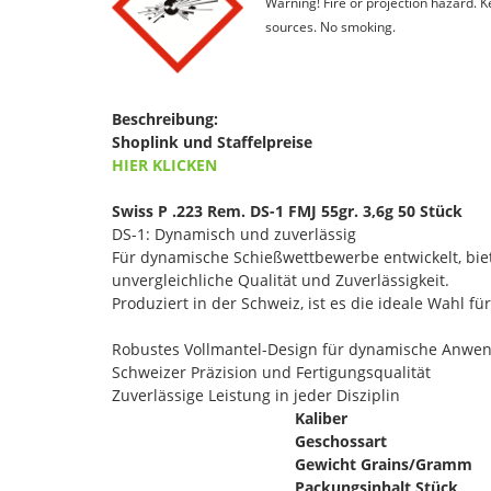
Warning! Fire or projection hazard. 
sources. No smoking.
Beschreibung:
Shoplink und Staffelpreise
HIER KLICKEN
Swiss P .223 Rem. DS-1 FMJ 55gr. 3,6g 50 Stück
DS-1: Dynamisch und zuverlässig
Für dynamische Schießwettbewerbe entwickelt, biet
unvergleichliche Qualität und Zuverlässigkeit.
Produziert in der Schweiz, ist es die ideale Wahl fü
Robustes Vollmantel-Design für dynamische Anw
Schweizer Präzision und Fertigungsqualität
Zuverlässige Leistung in jeder Disziplin
Kaliber
Geschossart
Gewicht Grains/Gramm
Packungsinhalt Stück