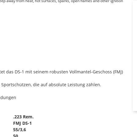
Keep away from heat, hot surfaces, sparks, open flames and other ignition
et das DS-1 mit seinem robusten Vollmantel-Geschoss (FMJ)
r Sportschützen, die auf absolute Leistung zählen.
endungen
.223 Rem.
FMJ DS-1
55/3,6
50