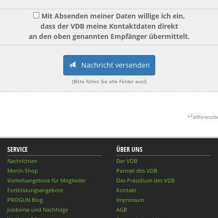
Mit Absenden meiner Daten willige ich ein,
dass der VDB meine Kontaktdaten direkt
an den oben genannten Empfänger übermittelt.
Nachricht versenden
(Bitte füllen Sie alle Felder aus!)
2
*
differenzb
SERVICE
ÜBER UNS
Nachrichten
Der VDB
Merch-Shop
Partner des VDB
Vorteilsangebote für Mitglieder
Das Präsidium des VDB
Fortbildungsangebote
Kontakt
PROGUN Blog
Impressum
Jobbörse und Nachfolge
AGB