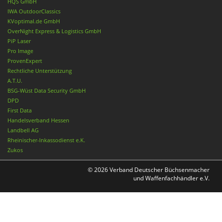
HQS GmbH
IWA OutdoorClassics
KVoptimal.de GmbH
OverNight Express & Logistics GmbH
PiP Laser
Pro Image
ProvenExpert
Rechtliche Unterstützung
A.T.U.
BSG-Wüst Data Security GmbH
DPD
First Data
Handelsverband Hessen
Landbell AG
Rheinischer-Inkassodienst e.K.
Zukos
© 2026 Verband Deutscher Büchsenmacher
und Waffenfachhändler e.V.