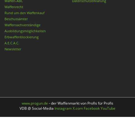
Waffen-ABC
Datenschutzerklärung
Waffenrecht
Rund um den Waffenkauf
Beschussämter
Waffensachverständige
Ausbildungsmöglichkeiten
Erbwaffenblockierung
A.E.C.A.C.
Newsletter
www.progun.de
- der Waffenmarkt von Profis für Profis
VDB @ Social-Media
Instagram
X.com
Facebook
YouTube