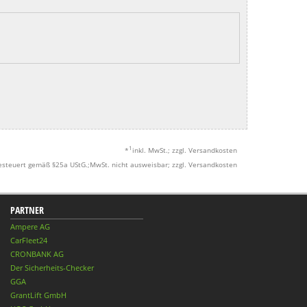
1
*
inkl. MwSt.; zzgl. Versandkosten
esteuert gemäß §25a UStG.;MwSt. nicht ausweisbar; zzgl. Versandkosten
PARTNER
Ampere AG
CarFleet24
CRONBANK AG
Der Sicherheits-Checker
GGA
GrantLift GmbH