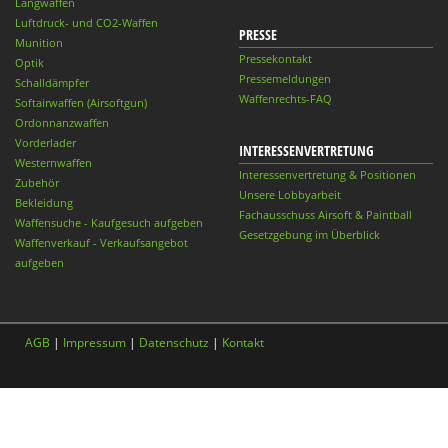
Langwaffen
Luftdruck- und CO2-Waffen
PRESSE
Munition
Pressekontakt
Optik
Pressemeldungen
Schalldämpfer
Waffenrechts-FAQ
Softairwaffen (Airsoftgun)
Ordonnanzwaffen
Vorderlader
INTERESSENVERTRETUNG
Westernwaffen
Interessenvertretung & Positionen
Zubehör
Unsere Lobbyarbeit
Bekleidung
Fachausschuss Airsoft & Paintball
Waffensuche - Kaufgesuch aufgeben
Gesetzgebung im Überblick
Waffenverkauf - Verkaufsangebot
aufgeben
AGB
|
Impressum
|
Datenschutz
|
Kontakt