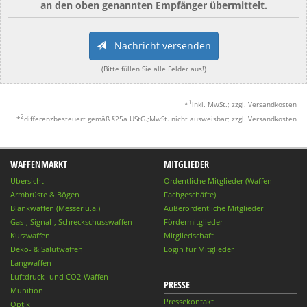
an den oben genannten Empfänger übermittelt.
Nachricht versenden
(Bitte füllen Sie alle Felder aus!)
1
*
inkl. MwSt.; zzgl. Versandkosten
2
*
differenzbesteuert gemäß §25a UStG.;MwSt. nicht ausweisbar; zzgl. Versandkosten
WAFFENMARKT
MITGLIEDER
Übersicht
Ordentliche Mitglieder (Waffen-
Armbrüste & Bögen
Fachgeschäfte)
Blankwaffen (Messer u.ä.)
Außerordentliche Mitglieder
Gas-, Signal-, Schreckschusswaffen
Fördermitglieder
Kurzwaffen
Mitgliedschaft
Deko- & Salutwaffen
Login für Mitglieder
Langwaffen
Luftdruck- und CO2-Waffen
PRESSE
Munition
Pressekontakt
Optik