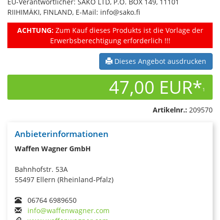
EU-Verantwortlicher: SAKO LTD, P.O. BOX 149, 11101
RIIHIMÄKI, FINLAND, E-Mail: info@sako.fi
ACHTUNG:
Zum Kauf dieses Produkts ist die Vorlage der
Erwerbsberechtigung erforderlich !!!
Dieses Angebot ausdrucken
47,00 EUR*
1
Artikelnr.:
209570
Anbieterinformationen
Waffen Wagner GmbH
Bahnhofstr. 53A
55497 Ellern (Rheinland-Pfalz)
06764 6989650
info@waffenwagner.com