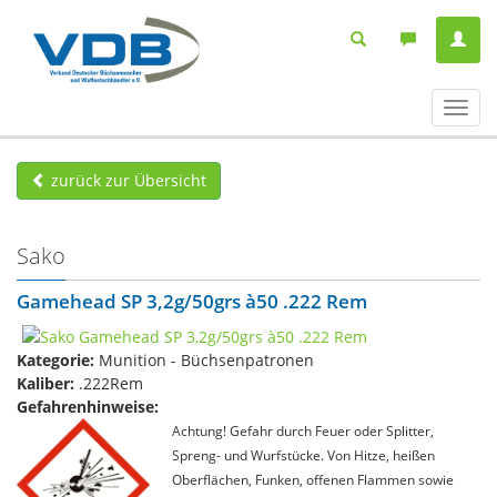
Navig
ein-/
zurück zur Übersicht
Sako
Gamehead SP 3,2g/50grs à50 .222 Rem
Kategorie:
Munition - Büchsenpatronen
Kaliber:
.222Rem
Gefahrenhinweise:
Achtung! Gefahr durch Feuer oder Splitter,
Spreng- und Wurfstücke. Von Hitze, heißen
Oberflächen, Funken, offenen Flammen sowie