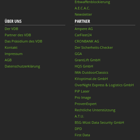
Erbwaffenblockierung
A.E.C.A.C.
Newsletter
ÜBER UNS
PARTNER
Der VDB
Ampere AG
Partner des VDB
CarFleet24
Das Präsidium des VDB
CRONBANK AG
Kontakt
Der Sicherheits-Checker
Impressum
GGA
AGB
GrantLift GmbH
Datenschutzerklärung
HQS GmbH
IWA OutdoorClassics
KVoptimal.de GmbH
OverNight Express & Logistics GmbH
PiP Laser
Pro Image
ProvenExpert
Rechtliche Unterstützung
A.T.U.
BSG-Wüst Data Security GmbH
DPD
First Data