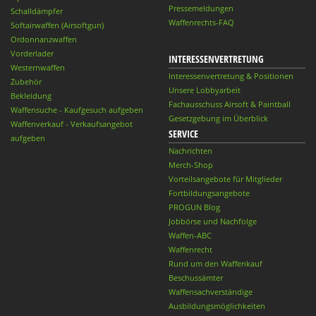
Pressemeldungen
Schalldämpfer
Waffenrechts-FAQ
Softairwaffen (Airsoftgun)
Ordonnanzwaffen
Vorderlader
INTERESSENVERTRETUNG
Westernwaffen
Interessenvertretung & Positionen
Zubehör
Unsere Lobbyarbeit
Bekleidung
Fachausschuss Airsoft & Paintball
Waffensuche - Kaufgesuch aufgeben
Gesetzgebung im Überblick
Waffenverkauf - Verkaufsangebot
SERVICE
aufgeben
Nachrichten
Merch-Shop
Vorteilsangebote für Mitglieder
Fortbildungsangebote
PROGUN Blog
Jobbörse und Nachfolge
Waffen-ABC
Waffenrecht
Rund um den Waffenkauf
Beschussämter
Waffensachverständige
Ausbildungsmöglichkeiten