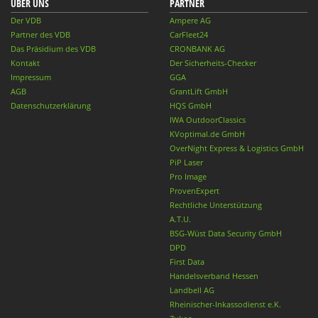
ÜBER UNS
PARTNER
Der VDB
Ampere AG
Partner des VDB
CarFleet24
Das Präsidium des VDB
CRONBANK AG
Kontakt
Der Sicherheits-Checker
Impressum
GGA
AGB
GrantLift GmbH
Datenschutzerklärung
HQS GmbH
IWA OutdoorClassics
KVoptimal.de GmbH
OverNight Express & Logistics GmbH
PiP Laser
Pro Image
ProvenExpert
Rechtliche Unterstützung
A.T.U.
BSG-Wüst Data Security GmbH
DPD
First Data
Handelsverband Hessen
Landbell AG
Rheinischer-Inkassodienst e.K.