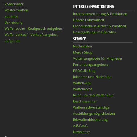
Vorderlader
INTERESSENVERTRETUNG
Westernwaffen
Interessenvertretung & Positionen
Zubehör
Unsere Lobbyarbeit
Bekleidung
Fachausschuss Airsoft & Paintball
Waffensuche - Kaufgesuch aufgeben
Gesetzgebung im Überblick
Waffenverkauf - Verkaufsangebot
SERVICE
aufgeben
Nachrichten
Merch-Shop
Vorteilsangebote für Mitglieder
Fortbildungsangebote
PROGUN Blog
Jobbörse und Nachfolge
Waffen-ABC
Waffenrecht
Rund um den Waffenkauf
Beschussämter
Waffensachverständige
Ausbildungsmöglichkeiten
Erbwaffenblockierung
A.E.C.A.C.
Newsletter