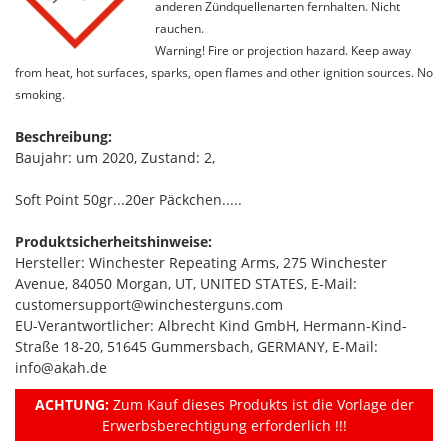
anderen Zündquellenarten fernhalten. Nicht
rauchen.
Warning! Fire or projection hazard. Keep away
from heat, hot surfaces, sparks, open flames and other ignition sources. No
smoking.
Beschreibung:
Baujahr: um 2020, Zustand: 2,
Soft Point 50gr...20er Päckchen.....
Produktsicherheitshinweise:
Hersteller: Winchester Repeating Arms, 275 Winchester
Avenue, 84050 Morgan, UT, UNITED STATES, E-Mail:
customersupport@winchesterguns.com
EU-Verantwortlicher: Albrecht Kind GmbH, Hermann-Kind-
Straße 18-20, 51645 Gummersbach, GERMANY, E-Mail:
info@akah.de
ACHTUNG:
Zum Kauf dieses Produkts ist die Vorlage der
Erwerbsberechtigung erforderlich !!!