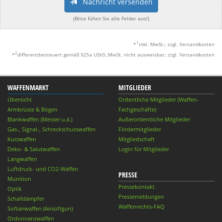
Nachricht versenden
(Bitte füllen Sie alle Felder aus!)
1
*
inkl. MwSt.; zzgl. Versandkosten
2
*
differenzbesteuert gemäß §25a UStG.;MwSt. nicht ausweisbar; zzgl. Versandkosten
WAFFENMARKT
MITGLIEDER
Übersicht
Ordentliche Mitglieder (Waffen-
Armbrüste & Bögen
Fachgeschäfte)
Blankwaffen (Messer u.ä.)
Außerordentliche Mitglieder
Gas-, Signal-, Schreckschusswaffen
Fördermitglieder
Kurzwaffen
Mitgliedschaft
Deko- & Salutwaffen
Login für Mitglieder
Langwaffen
Luftdruck- und CO2-Waffen
PRESSE
Munition
Pressekontakt
Optik
Pressemeldungen
Schalldämpfer
Waffenrechts-FAQ
Softairwaffen (Airsoftgun)
Ordonnanzwaffen