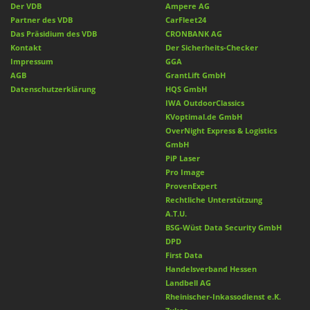
Der VDB
Ampere AG
Partner des VDB
CarFleet24
Das Präsidium des VDB
CRONBANK AG
Kontakt
Der Sicherheits-Checker
Impressum
GGA
AGB
GrantLift GmbH
Datenschutzerklärung
HQS GmbH
IWA OutdoorClassics
KVoptimal.de GmbH
OverNight Express & Logistics
GmbH
PiP Laser
Pro Image
ProvenExpert
Rechtliche Unterstützung
A.T.U.
BSG-Wüst Data Security GmbH
DPD
First Data
Handelsverband Hessen
Landbell AG
Rheinischer-Inkassodienst e.K.