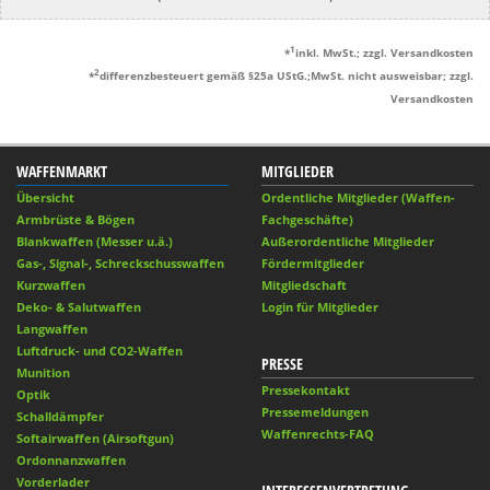
1
*
inkl. MwSt.; zzgl. Versandkosten
2
*
differenzbesteuert gemäß §25a UStG.;MwSt. nicht ausweisbar; zzgl.
Versandkosten
WAFFENMARKT
MITGLIEDER
Übersicht
Ordentliche Mitglieder (Waffen-
Armbrüste & Bögen
Fachgeschäfte)
Blankwaffen (Messer u.ä.)
Außerordentliche Mitglieder
Gas-, Signal-, Schreckschusswaffen
Fördermitglieder
Kurzwaffen
Mitgliedschaft
Deko- & Salutwaffen
Login für Mitglieder
Langwaffen
Luftdruck- und CO2-Waffen
PRESSE
Munition
Pressekontakt
Optik
Pressemeldungen
Schalldämpfer
Waffenrechts-FAQ
Softairwaffen (Airsoftgun)
Ordonnanzwaffen
Vorderlader