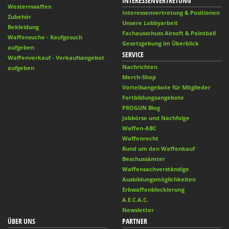
INTERESSENVERTRETUNG
Westernwaffen
Interessenvertretung & Positionen
Zubehör
Unsere Lobbyarbeit
Bekleidung
Fachausschuss Airsoft & Paintball
Waffensuche - Kaufgesuch
Gesetzgebung im Überblick
aufgeben
SERVICE
Waffenverkauf - Verkaufsangebot
Nachrichten
aufgeben
Merch-Shop
Vorteilsangebote für Mitglieder
Fortbildungsangebote
PROGUN Blog
Jobbörse und Nachfolge
Waffen-ABC
Waffenrecht
Rund um den Waffenkauf
Beschussämter
Waffensachverständige
Ausbildungsmöglichkeiten
Erbwaffenblockierung
A.E.C.A.C.
Newsletter
ÜBER UNS
PARTNER