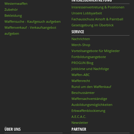
Westernwaffen
Interessenvertretung & Positionen
Zubehör
Unsere Lobbyarbeit
Bekleidung
Fachausschuss Airsoft & Paintball
Waffensuche - Kaufgesuch aufgeben
Gesetzgebung im Überblick
Waffenverkauf - Verkaufsangebot
SERVICE
aufgeben
Nachrichten
Merch-Shop
Vorteilsangebote für Mitglieder
Fortbildungsangebote
PROGUN Blog
Jobbörse und Nachfolge
Waffen-ABC
Waffenrecht
Rund um den Waffenkauf
Beschussämter
Waffensachverständige
Ausbildungsmöglichkeiten
Erbwaffenblockierung
A.E.C.A.C.
Newsletter
ÜBER UNS
PARTNER