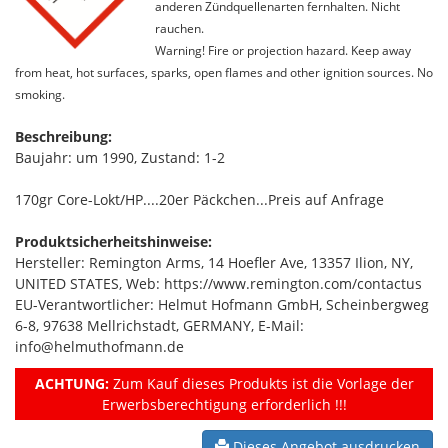
anderen Zündquellenarten fernhalten. Nicht
rauchen.
Warning! Fire or projection hazard. Keep away
from heat, hot surfaces, sparks, open flames and other ignition sources. No
smoking.
Beschreibung:
Baujahr: um 1990, Zustand: 1-2
170gr Core-Lokt/HP....20er Päckchen...Preis auf Anfrage
Produktsicherheitshinweise:
Hersteller: Remington Arms, 14 Hoefler Ave, 13357 Ilion, NY,
UNITED STATES, Web: https://www.remington.com/contactus
EU-Verantwortlicher: Helmut Hofmann GmbH, Scheinbergweg
6-8, 97638 Mellrichstadt, GERMANY, E-Mail:
info@helmuthofmann.de
ACHTUNG:
Zum Kauf dieses Produkts ist die Vorlage der
Erwerbsberechtigung erforderlich !!!
Dieses Angebot ausdrucken