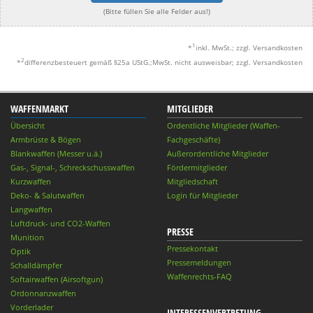
(Bitte füllen Sie alle Felder aus!)
1
*
inkl. MwSt.; zzgl. Versandkosten
2
*
differenzbesteuert gemäß §25a UStG.;MwSt. nicht ausweisbar; zzgl. Versandkosten
WAFFENMARKT
MITGLIEDER
Übersicht
Ordentliche Mitglieder (Waffen-
Armbrüste & Bögen
Fachgeschäfte)
Blankwaffen (Messer u.ä.)
Außerordentliche Mitglieder
Gas-, Signal-, Schreckschusswaffen
Fördermitglieder
Kurzwaffen
Mitgliedschaft
Deko- & Salutwaffen
Login für Mitglieder
Langwaffen
Luftdruck- und CO2-Waffen
PRESSE
Munition
Pressekontakt
Optik
Pressemeldungen
Schalldämpfer
Waffenrechts-FAQ
Softairwaffen (Airsoftgun)
Ordonnanzwaffen
Vorderlader
INTERESSENVERTRETUNG