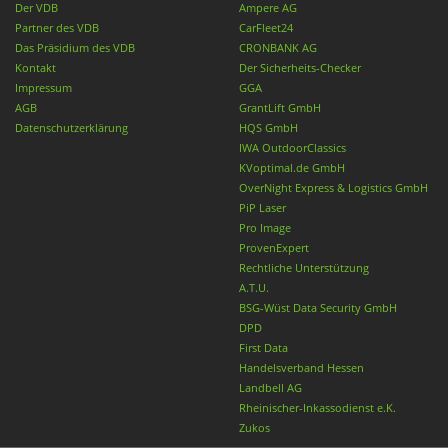
Der VDB
Ampere AG
Partner des VDB
CarFleet24
Das Präsidium des VDB
CRONBANK AG
Kontakt
Der Sicherheits-Checker
Impressum
GGA
AGB
GrantLift GmbH
Datenschutzerklärung
HQS GmbH
IWA OutdoorClassics
KVoptimal.de GmbH
OverNight Express & Logistics GmbH
PiP Laser
Pro Image
ProvenExpert
Rechtliche Unterstützung
A.T.U.
BSG-Wüst Data Security GmbH
DPD
First Data
Handelsverband Hessen
Landbell AG
Rheinischer-Inkassodienst e.K.
Zukos