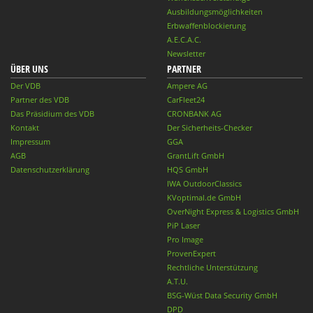
Ausbildungsmöglichkeiten
Erbwaffenblockierung
A.E.C.A.C.
Newsletter
ÜBER UNS
PARTNER
Der VDB
Ampere AG
Partner des VDB
CarFleet24
Das Präsidium des VDB
CRONBANK AG
Kontakt
Der Sicherheits-Checker
Impressum
GGA
AGB
GrantLift GmbH
Datenschutzerklärung
HQS GmbH
IWA OutdoorClassics
KVoptimal.de GmbH
OverNight Express & Logistics GmbH
PiP Laser
Pro Image
ProvenExpert
Rechtliche Unterstützung
A.T.U.
BSG-Wüst Data Security GmbH
DPD