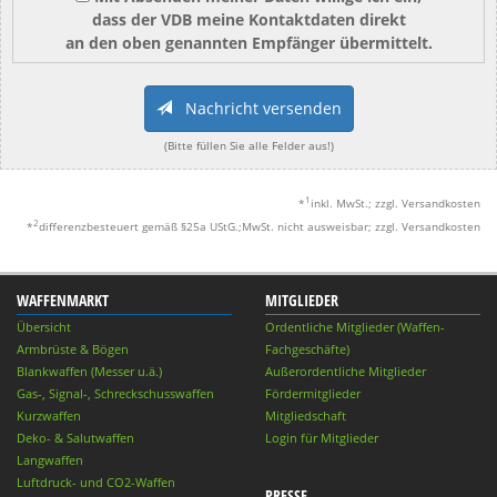
dass der VDB meine Kontaktdaten direkt
an den oben genannten Empfänger übermittelt.
Nachricht versenden
(Bitte füllen Sie alle Felder aus!)
1
*
inkl. MwSt.; zzgl. Versandkosten
2
*
differenzbesteuert gemäß §25a UStG.;MwSt. nicht ausweisbar; zzgl. Versandkosten
WAFFENMARKT
MITGLIEDER
Übersicht
Ordentliche Mitglieder (Waffen-
Armbrüste & Bögen
Fachgeschäfte)
Blankwaffen (Messer u.ä.)
Außerordentliche Mitglieder
Gas-, Signal-, Schreckschusswaffen
Fördermitglieder
Kurzwaffen
Mitgliedschaft
Deko- & Salutwaffen
Login für Mitglieder
Langwaffen
Luftdruck- und CO2-Waffen
PRESSE