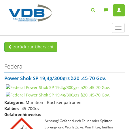
Navig
ein-/
zurück zur Übersicht
Federal
Power Shok SP 19,4g/300grs à20 .45-70 Gov.
Kategorie:
Munition - Büchsenpatronen
Kaliber:
.45-70Gov
Gefahrenhinweise:
Achtung! Gefahr durch Feuer oder Splitter,
Spreng- und Wurfstücke. Von Hitze, heißen