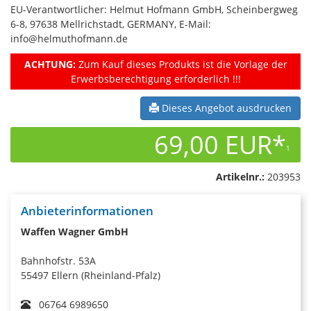
EU-Verantwortlicher: Helmut Hofmann GmbH, Scheinbergweg
6-8, 97638 Mellrichstadt, GERMANY, E-Mail:
info@helmuthofmann.de
ACHTUNG:
Zum Kauf dieses Produkts ist die Vorlage der
Erwerbsberechtigung erforderlich !!!
Dieses Angebot ausdrucken
69,00 EUR*
1
Artikelnr.:
203953
Anbieterinformationen
Waffen Wagner GmbH
Bahnhofstr. 53A
55497 Ellern (Rheinland-Pfalz)
06764 6989650