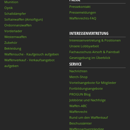
Munition
Pressekontakt
Optik
Pressemeldungen
Schalldämpfer
Waffenrechts-FAQ
Softairwaffen (Airsoftgun)
Ordonnanzwaffen
Vorderlader
INTERESSENVERTRETUNG
Westernwaffen
Interessenvertretung & Positionen
Zubehör
Unsere Lobbyarbeit
Bekleidung
Fachausschuss Airsoft & Paintball
Waffensuche - Kaufgesuch aufgeben
Gesetzgebung im Überblick
Waffenverkauf - Verkaufsangebot
SERVICE
aufgeben
Nachrichten
Merch-Shop
Vorteilsangebote für Mitglieder
Fortbildungsangebote
PROGUN Blog
Jobbörse und Nachfolge
Waffen-ABC
Waffenrecht
Rund um den Waffenkauf
Beschussämter
Waffensachverständige