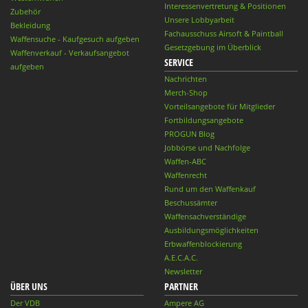
Interessenvertretung & Positionen
Zubehör
Unsere Lobbyarbeit
Bekleidung
Fachausschuss Airsoft & Paintball
Waffensuche - Kaufgesuch aufgeben
Gesetzgebung im Überblick
Waffenverkauf - Verkaufsangebot
SERVICE
aufgeben
Nachrichten
Merch-Shop
Vorteilsangebote für Mitglieder
Fortbildungsangebote
PROGUN Blog
Jobbörse und Nachfolge
Waffen-ABC
Waffenrecht
Rund um den Waffenkauf
Beschussämter
Waffensachverständige
Ausbildungsmöglichkeiten
Erbwaffenblockierung
A.E.C.A.C.
Newsletter
ÜBER UNS
PARTNER
Der VDB
Ampere AG