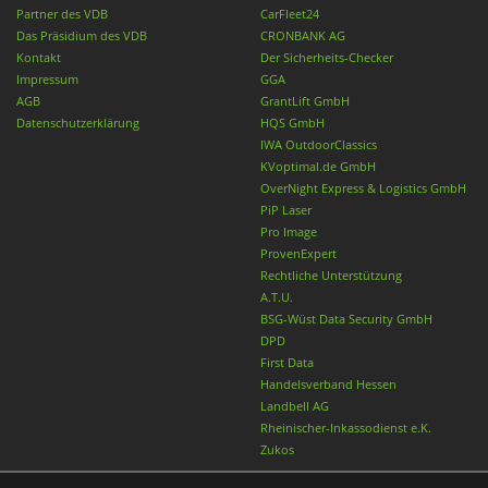
Partner des VDB
CarFleet24
Das Präsidium des VDB
CRONBANK AG
Kontakt
Der Sicherheits-Checker
Impressum
GGA
AGB
GrantLift GmbH
Datenschutzerklärung
HQS GmbH
IWA OutdoorClassics
KVoptimal.de GmbH
OverNight Express & Logistics GmbH
PiP Laser
Pro Image
ProvenExpert
Rechtliche Unterstützung
A.T.U.
BSG-Wüst Data Security GmbH
DPD
First Data
Handelsverband Hessen
Landbell AG
Rheinischer-Inkassodienst e.K.
Zukos