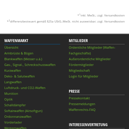
1
*
inkl. MwSt.; zzgl. Versandkosten
2
*
differenzbesteuert gemäß §25a UStG.;MwSt. nicht ausweisbar; zzgl. Versandkosten
WAFFENMARKT
MITGLIEDER
Übersicht
Ordentliche Mitglieder (Waffen-
Armbrüste & Bögen
Fachgeschäfte)
Blankwaffen (Messer u.ä.)
Außerordentliche Mitglieder
Gas-, Signal-, Schreckschusswaffen
Fördermitglieder
Kurzwaffen
Mitgliedschaft
Deko- & Salutwaffen
Login für Mitglieder
Langwaffen
Luftdruck- und CO2-Waffen
PRESSE
Munition
Pressekontakt
Optik
Pressemeldungen
Schalldämpfer
Waffenrechts-FAQ
Softairwaffen (Airsoftgun)
Ordonnanzwaffen
Vorderlader
INTERESSENVERTRETUNG
Westernwaffen