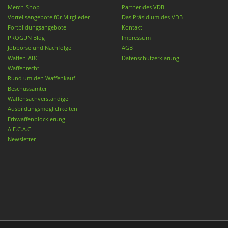
Merch-Shop
Partner des VDB
Vorteilsangebote für Mitglieder
Das Präsidium des VDB
Fortbildungsangebote
Kontakt
PROGUN Blog
Impressum
Jobbörse und Nachfolge
AGB
Waffen-ABC
Datenschutzerklärung
Waffenrecht
Rund um den Waffenkauf
Beschussämter
Waffensachverständige
Ausbildungsmöglichkeiten
Erbwaffenblockierung
A.E.C.A.C.
Newsletter