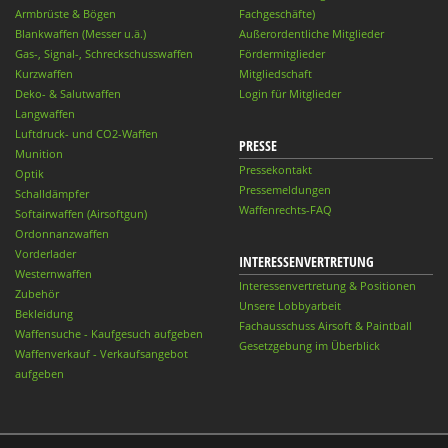
Armbrüste & Bögen
Fachgeschäfte)
Blankwaffen (Messer u.ä.)
Außerordentliche Mitglieder
Gas-, Signal-, Schreckschusswaffen
Fördermitglieder
Kurzwaffen
Mitgliedschaft
Deko- & Salutwaffen
Login für Mitglieder
Langwaffen
Luftdruck- und CO2-Waffen
PRESSE
Munition
Pressekontakt
Optik
Pressemeldungen
Schalldämpfer
Waffenrechts-FAQ
Softairwaffen (Airsoftgun)
Ordonnanzwaffen
Vorderlader
INTERESSENVERTRETUNG
Westernwaffen
Interessenvertretung & Positionen
Zubehör
Unsere Lobbyarbeit
Bekleidung
Fachausschuss Airsoft & Paintball
Waffensuche - Kaufgesuch aufgeben
Gesetzgebung im Überblick
Waffenverkauf - Verkaufsangebot
aufgeben