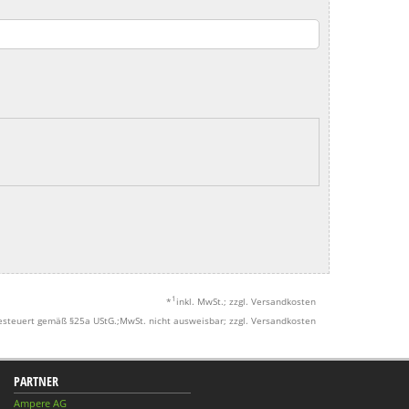
1
*
inkl. MwSt.; zzgl. Versandkosten
esteuert gemäß §25a UStG.;MwSt. nicht ausweisbar; zzgl. Versandkosten
PARTNER
Ampere AG