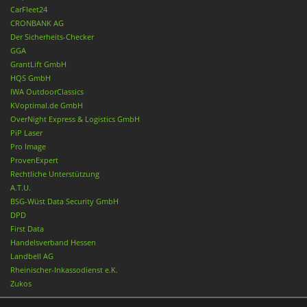
CarFleet24
CRONBANK AG
Der Sicherheits-Checker
GGA
GrantLift GmbH
HQS GmbH
IWA OutdoorClassics
KVoptimal.de GmbH
OverNight Express & Logistics GmbH
PiP Laser
Pro Image
ProvenExpert
Rechtliche Unterstützung
A.T.U.
BSG-Wüst Data Security GmbH
DPD
First Data
Handelsverband Hessen
Landbell AG
Rheinischer-Inkassodienst e.K.
Zukos