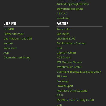
Ausbildungsmöglichkeiten
Erbwaffenblockierung
A.E.C.A.C.
Newsletter
ÜBER UNS
PARTNER
Der VDB
Ampere AG
Partner des VDB
CarFleet24
Das Präsidium des VDB
CRONBANK AG
Kontakt
Der Sicherheits-Checker
Impressum
GGA
AGB
GrantLift GmbH
Datenschutzerklärung
HQS GmbH
IWA OutdoorClassics
KVoptimal.de GmbH
OverNight Express & Logistics GmbH
PiP Laser
Pro Image
ProvenExpert
Rechtliche Unterstützung
A.T.U.
BSG-Wüst Data Security GmbH
DPD