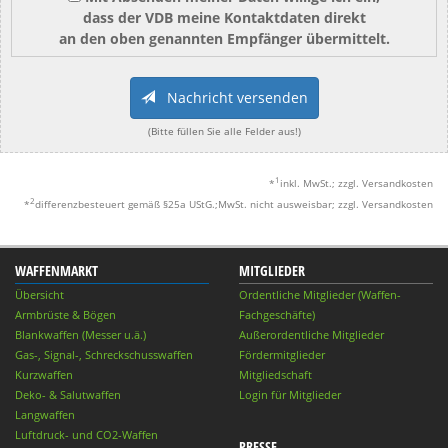
dass der VDB meine Kontaktdaten direkt
an den oben genannten Empfänger übermittelt.
Nachricht versenden
(Bitte füllen Sie alle Felder aus!)
1
*
inkl. MwSt.; zzgl. Versandkosten
2
*
differenzbesteuert gemäß §25a UStG.;MwSt. nicht ausweisbar; zzgl. Versandkosten
WAFFENMARKT
MITGLIEDER
Übersicht
Ordentliche Mitglieder (Waffen-
Armbrüste & Bögen
Fachgeschäfte)
Blankwaffen (Messer u.ä.)
Außerordentliche Mitglieder
Gas-, Signal-, Schreckschusswaffen
Fördermitglieder
Kurzwaffen
Mitgliedschaft
Deko- & Salutwaffen
Login für Mitglieder
Langwaffen
Luftdruck- und CO2-Waffen
PRESSE