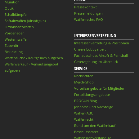
Munition
Pressekontakt
Optik
Pressemeldungen
Schalldämpfer
Waffenrechts-FAQ
Softairwaffen (Airsoftgun)
Ordonnanzwaffen
Vorderlader
INTERESSENVERTRETUNG
Westernwaffen
Interessenvertretung & Positionen
Zubehör
Unsere Lobbyarbeit
Bekleidung
Fachausschuss Airsoft & Paintball
Waffensuche - Kaufgesuch aufgeben
Gesetzgebung im Überblick
Waffenverkauf - Verkaufsangebot
SERVICE
aufgeben
Nachrichten
Merch-Shop
Vorteilsangebote für Mitglieder
Fortbildungsangebote
PROGUN Blog
Jobbörse und Nachfolge
Waffen-ABC
Waffenrecht
Rund um den Waffenkauf
Beschussämter
Waffensachverständige