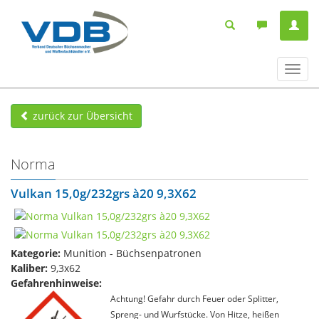
Navig
ein-/
zurück zur Übersicht
Norma
Vulkan 15,0g/232grs à20 9,3X62
Kategorie:
Munition - Büchsenpatronen
Kaliber:
9,3x62
Gefahrenhinweise:
Achtung! Gefahr durch Feuer oder Splitter,
Spreng- und Wurfstücke. Von Hitze, heißen