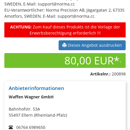
SWEDEN, E-Mail: support@norma.cc
EU-Verantwortlicher: Norma Precision AB, Jägargatan 2, 67335
Ämotfors, SWEDEN, E-Mail: support@norma.cc
ACHTUNG:
Zum Kauf dieses Produkts ist die Vorlage der
Erwerbsberechtigung erforderlich !!!
Dieses Angebot ausdrucken
80,00 EUR*
1
Artikelnr.:
200898
Anbieterinformationen
Waffen Wagner GmbH
Bahnhofstr. 53A
55497 Ellern (Rheinland-Pfalz)
06764 6989650