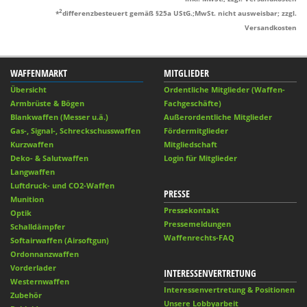
2
*
differenzbesteuert gemäß §25a UStG.;MwSt. nicht ausweisbar; zzgl.
Versandkosten
WAFFENMARKT
MITGLIEDER
Übersicht
Ordentliche Mitglieder (Waffen-
Armbrüste & Bögen
Fachgeschäfte)
Blankwaffen (Messer u.ä.)
Außerordentliche Mitglieder
Gas-, Signal-, Schreckschusswaffen
Fördermitglieder
Kurzwaffen
Mitgliedschaft
Deko- & Salutwaffen
Login für Mitglieder
Langwaffen
Luftdruck- und CO2-Waffen
PRESSE
Munition
Pressekontakt
Optik
Pressemeldungen
Schalldämpfer
Waffenrechts-FAQ
Softairwaffen (Airsoftgun)
Ordonnanzwaffen
Vorderlader
INTERESSENVERTRETUNG
Westernwaffen
Interessenvertretung & Positionen
Zubehör
Unsere Lobbyarbeit