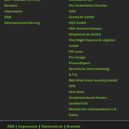
Kontakt
Der Sicherheits-Checker
Impressum
GGA
AGB
GrantLift GmbH
Datenschutzerklärung
HQS GmbH
IWA OutdoorClassics
KVoptimal.de GmbH
OverNight Express & Logistics
GmbH
PiP Laser
Pro Image
ProvenExpert
Rechtliche Unterstützung
A.T.U.
BSG-Wüst Data Security GmbH
DPD
First Data
Handelsverband Hessen
Landbell AG
Rheinischer-Inkassodienst e.K.
Zukos
AGB
|
Impressum
|
Datenschutz
|
Kontakt