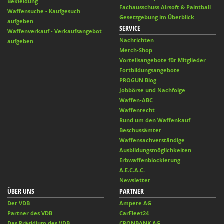
Bekleidung
Fachausschuss Airsoft & Paintball
Waffensuche - Kaufgesuch
Gesetzgebung im Überblick
aufgeben
SERVICE
Waffenverkauf - Verkaufsangebot
Nachrichten
aufgeben
Merch-Shop
Vorteilsangebote für Mitglieder
Fortbildungsangebote
PROGUN Blog
Jobbörse und Nachfolge
Waffen-ABC
Waffenrecht
Rund um den Waffenkauf
Beschussämter
Waffensachverständige
Ausbildungsmöglichkeiten
Erbwaffenblockierung
A.E.C.A.C.
Newsletter
ÜBER UNS
PARTNER
Der VDB
Ampere AG
Partner des VDB
CarFleet24
Das Präsidium des VDB
CRONBANK AG