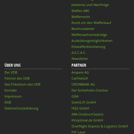
Jobbörse und Nachfolge
Waffen-ABC
Waffenrecht
Rund um den Waffenkauf
Beschussämter
Waffensachverständige
Ausbildungsmöglichkeiten
Erbwaffenblockierung
A.E.C.A.C.
Newsletter
ÜBER UNS
PARTNER
Der VDB
Ampere AG
Partner des VDB
CarFleet24
Das Präsidium des VDB
CRONBANK AG
Kontakt
Der Sicherheits-Checker
Impressum
GGA
AGB
GrantLift GmbH
Datenschutzerklärung
HQS GmbH
IWA OutdoorClassics
KVoptimal.de GmbH
OverNight Express & Logistics GmbH
PiP Laser