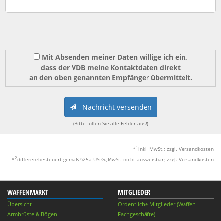
Mit Absenden meiner Daten willige ich ein,
dass der VDB meine Kontaktdaten direkt
an den oben genannten Empfänger übermittelt.
Nachricht versenden
(Bitte füllen Sie alle Felder aus!)
1
*
inkl. MwSt.; zzgl. Versandkosten
2
*
differenzbesteuert gemäß §25a UStG.;MwSt. nicht ausweisbar; zzgl. Versandkosten
WAFFENMARKT
MITGLIEDER
Übersicht
Ordentliche Mitglieder (Waffen-
Armbrüste & Bögen
Fachgeschäfte)