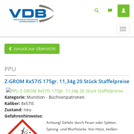
Navig
ein-/
zurück zur Übersicht
PPU
Z-GROM 8x57IS 175gr. 11,34g 20 Stück Staffelpreise
Kategorie:
Munition - Büchsenpatronen
Kaliber:
8x57IS
Zustand:
neu
Gefahrenhinweise:
Achtung! Gefahr durch Feuer oder Splitter,
Spreng- und Wurfstücke. Von Hitze, heißen