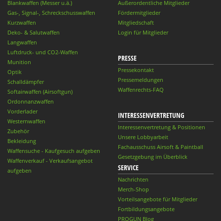
Blankwaffen (Messer u.ä.)
Außerordentliche Mitglieder
Gas-, Signal-, Schreckschusswaffen
Fördermitglieder
Kurzwaffen
Mitgliedschaft
Deko- & Salutwaffen
Login für Mitglieder
Langwaffen
Luftdruck- und CO2-Waffen
PRESSE
Munition
Pressekontakt
Optik
Pressemeldungen
Schalldämpfer
Waffenrechts-FAQ
Softairwaffen (Airsoftgun)
Ordonnanzwaffen
Vorderlader
INTERESSENVERTRETUNG
Westernwaffen
Interessenvertretung & Positionen
Zubehör
Unsere Lobbyarbeit
Bekleidung
Fachausschuss Airsoft & Paintball
Waffensuche - Kaufgesuch aufgeben
Gesetzgebung im Überblick
Waffenverkauf - Verkaufsangebot
SERVICE
aufgeben
Nachrichten
Merch-Shop
Vorteilsangebote für Mitglieder
Fortbildungsangebote
PROGUN Blog