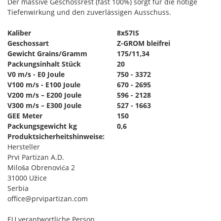
Der massive Geschossrest (fast 100%) sorgt für die nötige
Tiefenwirkung und den zuverlässigen Ausschuss.
Kaliber
8x57IS
Geschossart
Z-GROM bleifrei
Gewicht Grains/Gramm
175/11,34
Packungsinhalt Stück
20
V0 m/s - E0 Joule
750 - 3372
V100 m/s - E100 Joule
670 - 2695
V200 m/s – E200 Joule
596 - 2128
V300 m/s – E300 Joule
527 - 1663
GEE Meter
150
Packungsgewicht kg
0,6
Produktsicherheitshinweise:
Hersteller
Prvi Partizan A.D.
Miloša Obrenovića 2
31000 Užice
Serbia
office@prvipartizan.com
EU verantwortliche Person