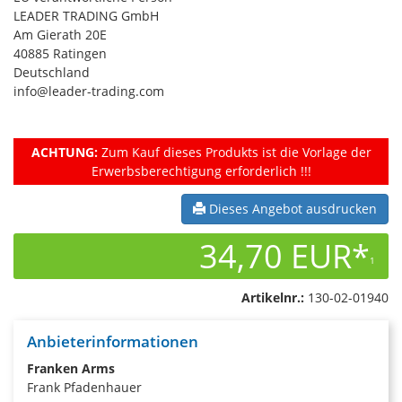
LEADER TRADING GmbH
Am Gierath 20E
40885 Ratingen
Deutschland
info@leader-trading.com
ACHTUNG:
Zum Kauf dieses Produkts ist die Vorlage der
Erwerbsberechtigung erforderlich !!!
Dieses Angebot ausdrucken
34,70 EUR*
1
Artikelnr.:
130-02-01940
Anbieterinformationen
Franken Arms
Frank Pfadenhauer