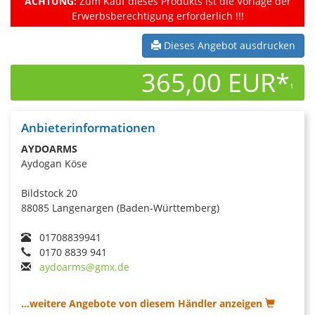
ACHTUNG:
Zum Kauf dieses Produkts ist die Vorlage der
Erwerbsberechtigung erforderlich !!!
Dieses Angebot ausdrucken
365,00 EUR*
1
Anbieterinformationen
AYDOARMS
Aydogan Köse
Bildstock 20
88085 Langenargen (Baden-Württemberg)
01708839941
0170 8839 941
aydoarms@gmx.de
...weitere Angebote von diesem Händler anzeigen