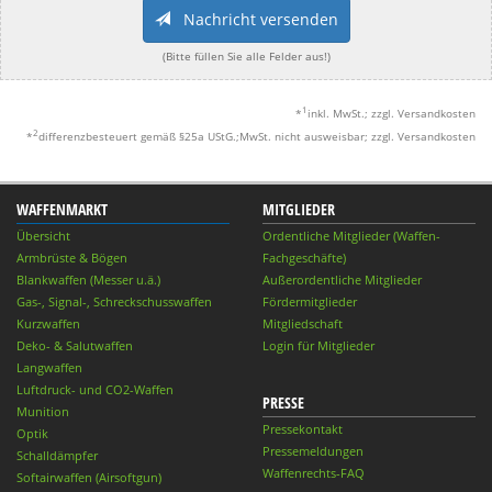
Nachricht versenden
(Bitte füllen Sie alle Felder aus!)
1
*
inkl. MwSt.; zzgl. Versandkosten
2
*
differenzbesteuert gemäß §25a UStG.;MwSt. nicht ausweisbar; zzgl. Versandkosten
WAFFENMARKT
MITGLIEDER
Übersicht
Ordentliche Mitglieder (Waffen-
Armbrüste & Bögen
Fachgeschäfte)
Blankwaffen (Messer u.ä.)
Außerordentliche Mitglieder
Gas-, Signal-, Schreckschusswaffen
Fördermitglieder
Kurzwaffen
Mitgliedschaft
Deko- & Salutwaffen
Login für Mitglieder
Langwaffen
Luftdruck- und CO2-Waffen
PRESSE
Munition
Pressekontakt
Optik
Pressemeldungen
Schalldämpfer
Waffenrechts-FAQ
Softairwaffen (Airsoftgun)