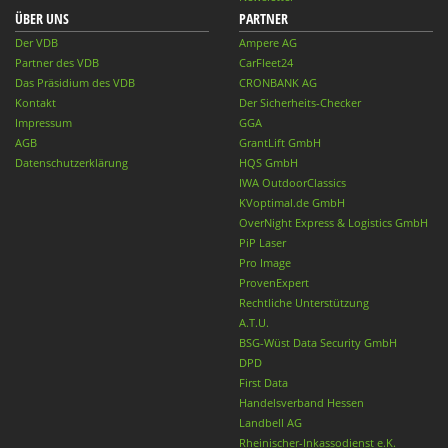
ÜBER UNS
PARTNER
Der VDB
Ampere AG
Partner des VDB
CarFleet24
Das Präsidium des VDB
CRONBANK AG
Kontakt
Der Sicherheits-Checker
Impressum
GGA
AGB
GrantLift GmbH
Datenschutzerklärung
HQS GmbH
IWA OutdoorClassics
KVoptimal.de GmbH
OverNight Express & Logistics GmbH
PiP Laser
Pro Image
ProvenExpert
Rechtliche Unterstützung
A.T.U.
BSG-Wüst Data Security GmbH
DPD
First Data
Handelsverband Hessen
Landbell AG
Rheinischer-Inkassodienst e.K.