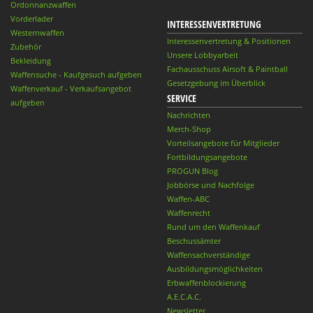
Ordonnanzwaffen
Vorderlader
INTERESSENVERTRETUNG
Westernwaffen
Interessenvertretung & Positionen
Zubehör
Unsere Lobbyarbeit
Bekleidung
Fachausschuss Airsoft & Paintball
Waffensuche - Kaufgesuch aufgeben
Gesetzgebung im Überblick
Waffenverkauf - Verkaufsangebot
SERVICE
aufgeben
Nachrichten
Merch-Shop
Vorteilsangebote für Mitglieder
Fortbildungsangebote
PROGUN Blog
Jobbörse und Nachfolge
Waffen-ABC
Waffenrecht
Rund um den Waffenkauf
Beschussämter
Waffensachverständige
Ausbildungsmöglichkeiten
Erbwaffenblockierung
A.E.C.A.C.
Newsletter