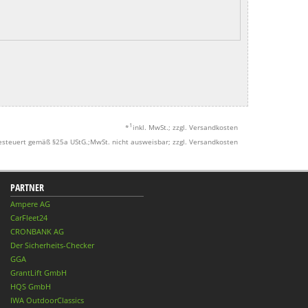
1
*
inkl. MwSt.; zzgl. Versandkosten
esteuert gemäß §25a UStG.;MwSt. nicht ausweisbar; zzgl. Versandkosten
PARTNER
Ampere AG
CarFleet24
CRONBANK AG
Der Sicherheits-Checker
GGA
GrantLift GmbH
HQS GmbH
IWA OutdoorClassics