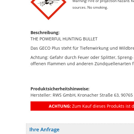
Warning! Fire or projection hazard. 
sources. No smoking.
Beschreibung:
THE POWERFUL HUNTING BULLET
Das GECO Plus steht für Tiefenwirkung und Wildbre
Achtung: Gefahr durch Feuer oder Splitter, Spreng-
offenen Flammen und anderen Zündquellenarten fe
Produktsicherheitshinweise:
Hersteller: RWS GmbH, Kronacher Straße 63, 90765
ACHTUNG:
Zum Kauf dieses Produkts ist d
Ihre Anfrage