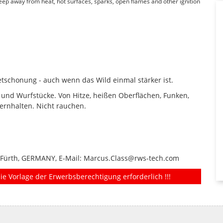
Keep away from heat, hot surfaces, sparks, open flames and other ignition
tschonung - auch wenn das Wild einmal stärker ist.
 und Wurfstücke. Von Hitze, heißen Oberflächen, Funken,
rnhalten. Nicht rauchen.
 Fürth, GERMANY, E-Mail: Marcus.Class@rws-tech.com
ie Vorlage der Erwerbsberechtigung erforderlich !!!