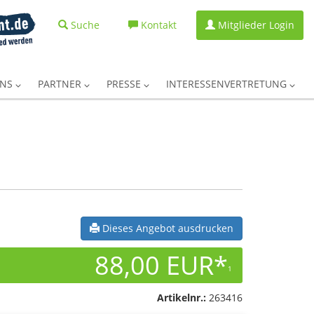
Suche
Kontakt
Mitglieder Login
UNS
PARTNER
PRESSE
INTERESSENVERTRETUNG
Dieses Angebot ausdrucken
88,00 EUR*
1
Artikelnr.:
263416