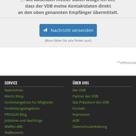
dass der VDB meine Kontaktdaten direkt
an den oben genannten Empfänger übermittelt.
Nachricht versenden
(Bitte füllen Sie alle Felder aus!)
2
*
differenzb
SERVICE
ÜBER UNS
Nachrichten
Der VDB
Merch-Shop
Partner des VDB
Vorteilsangebote für Mitglieder
Das Präsidium des VDB
Fortbildungsangebote
Kontakt
PROGUN Blog
Impressum
Jobbörse und Nachfolge
AGB
Waffen-ABC
Datenschutzerklärung
Waffenrecht