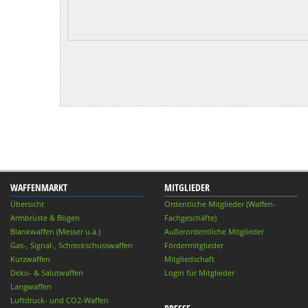
WAFFENMARKT
MITGLIEDER
Übersicht
Ordentliche Mitglieder (Waffen-
Armbrüste & Bögen
Fachgeschäfte)
Blankwaffen (Messer u.ä.)
Außerordentliche Mitglieder
Gas-, Signal-, Schreckschusswaffen
Fördermitglieder
Kurzwaffen
Mitgliedschaft
Deko- & Salutwaffen
Login für Mitglieder
Langwaffen
Luftdruck- und CO2-Waffen